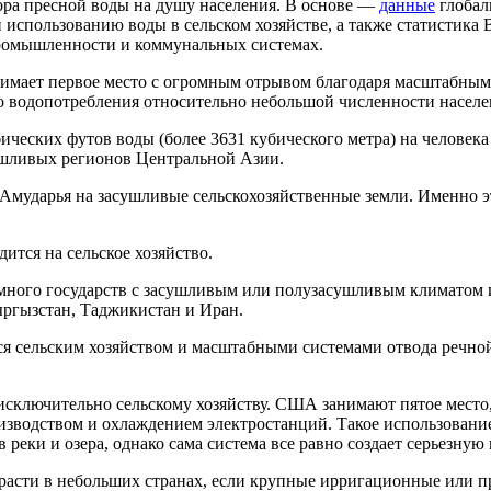
ора пресной воды на душу населения. В основе —
данные
глобал
использованию воды в сельском хозяйстве, а также статистика 
промышленности и коммунальных системах.
анимает первое место с огромным отрывом благодаря масштабн
ого водопотребления относительно небольшой численности насел
ических футов воды (более 3631 кубического метра) на человека 
сушливых регионов Центральной Азии.
и Амударья на засушливые сельскохозяйственные земли. Именно 
ится на сельское хозяйство.
много государств с засушливым или полузасушливым климатом 
ыргызстан, Таджикистан и Иран.
ется сельским хозяйством и масштабными системами отвода речн
исключительно сельскому хозяйству. США занимают пятое место, 
зводством и охлаждением электростанций. Такое использование
 реки и озера, однако сама система все равно создает серьезную
 расти в небольших странах, если крупные ирригационные или 