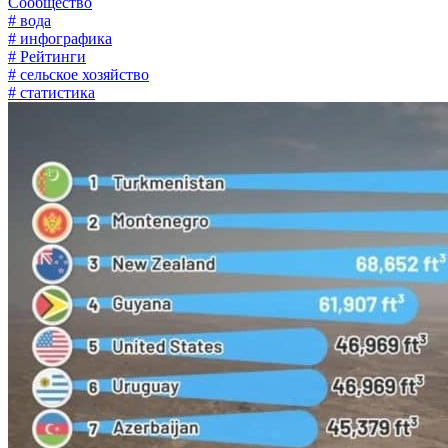
Сообщество
# вода
# инфографика
# Рейтинги
# сельское хозяйство
# статистика