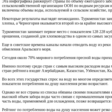
Эта инфографика ранжирует страны по объему ежегодного заб
сельскохозяйственной организации ООН по водным ресурсам и 
включены объемы воды, используемой в сельском хозяйстве, 
Некоторые результаты выглядят неожиданно. Туркменистан з
хлопка, а Черногория оказывается второй из-за крайне высок
Туркменистан занимает первое место с показателем 128 228 куб
орошения, созданной для хлопководства в одном из самых за
Еще в советские времена каналы начали отводить воду из рек
обмеления Аральского моря.
Сегодня около 70% мирового потребления пресной воды приход
Именно поэтому среди стран с самым высоким расходом воды 
стран рейтинга входят Азербайджан, Казахстан, Узбекистан, К
Во всех этих государствах спрос на воду во многом определя
показатели потребления на душу населения резко возрастают.
Однако не все страны из списка обязаны своими показателями 
высокий объем забора воды часто связан с промышленным прои
часть воды, применяемой для охлаждения, позже возвращается в
Рейтинг по потреблению воды на душу населения может резко