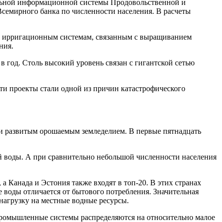
ьной информационной системы Продовольственной и
Всемирного банка по численности населения. В расчеты
ым ирригационным системам, связанным с выращиванием
ения.
в год. Столь высокий уровень связан с гигантской сетью
эти проекты стали одной из причин катастрофического
и развитым орошаемым земледелием. В первые пятнадцать
ой воды. А при сравнительно небольшой численности населения
а Канада и Эстония также входят в топ-20. В этих странах
 воды отличается от бытового потребления. Значительная
 нагрузку на местные водные ресурсы.
промышленные системы распределяются на относительно малое