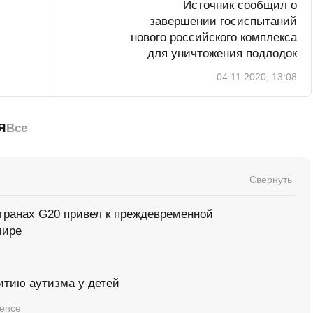
Источник сообщил о
завершении госиспытаний
нового российского комплекса
для уничтожения подлодок
04.11.2020, 13:08
я
Все
Свернуть
странах G20 привел к преждевременной
мире
витию аутизма у детей
ience