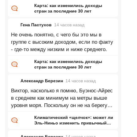
посчитали? Согласно данным в 2025 году
Карта: как изменились доходы
доля
стран за последние 30 лет
Гена Пастухов
14 часов
назад
Не очень понятно, с чего бы это мы в
группе с высоким доходом, если по факту
- где-то между низким и ниже среднего.
Карта: как изменились доходы
стран за последние 30 лет
Александр Березин
14 часов
назад
Виктор, насколько я помню, Буэнос-Айрес
в среднем как минимум на метры выше
уровня моря. Поскольку он не на берегу
Каспия это означает нулевую
Климатический «щелчок»: может ли
Эль-Ниньо изменить привычный
нам мир
Александр Березин
14 часов
назад