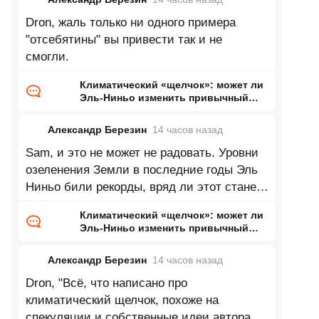
Dron, жаль только ни одного примера
"отсебятины" вы привести так и не
смогли.
Климатический «щелчок»: может ли
Эль-Ниньо изменить привычный
нам мир
Александр Березин
14 часов
назад
Sam, и это не может не радовать. Уровни
озеленения Земли в последние годы Эль
Ниньо били рекорды, вряд ли этот станет
исключением.
Климатический «щелчок»: может ли
Эль-Ниньо изменить привычный
нам мир
Александр Березин
14 часов
назад
Dron, "Всё, что написано про
климатический щелчок, похоже на
спекуляции и собственные идеи автора.