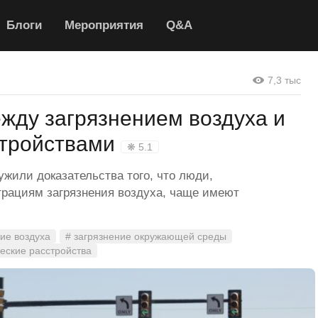
Блоги
Мероприятия
Q&A
7,3 тыс
жду загрязнением воздуха и
стройствами
❋ 5.1
жили доказательства того, что люди,
рациям загрязнения воздуха, чаще имеют
ние воздуха
# загрязнение окружающей среды
еские расстройства