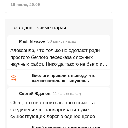
19 июля, 20:09
Последние комментарии
Madi Niyazov
30 минут
назад
Александр, что только не сделают ради
простого беглого пересказа сложных
научных работ. Никогда такого не было и
вот опять.
Биологи пришли к выводу, что
самостоятельно живущие
организмы возникли дважды
Сергей Жданов
11 часов
назад
Chiril, это не строительство новых , а
соединение и стандартизация уже
существующих дорог в единое целое
Китай приступил к строительству