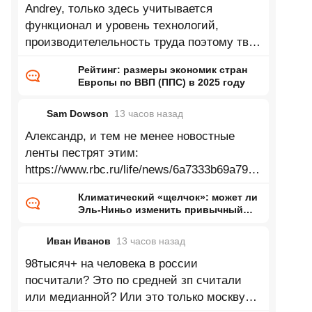
Andrey, только здесь учитывается
функционал и уровень технологий,
производителельность труда поэтому твой
пример глупый
Рейтинг: размеры экономик стран
Европы по ВВП (ППС) в 2025 году
Sam Dowson
13 часов
назад
Александр, и тем не менее новостные
ленты пестрят этим:
https://www.rbc.ru/life/news/6a7333b69a7947
33d24bac90 Зеленеющие Сахара,
Климатический «щелчок»: может ли
Аттакама, Аризона, Гоби, Такламакан и
Эль-Ниньо изменить привычный
нам мир
Иван Иванов
13 часов
назад
98тысяч+ на человека в россии
посчитали? Это по средней зп считали
или медианной? Или это только москву