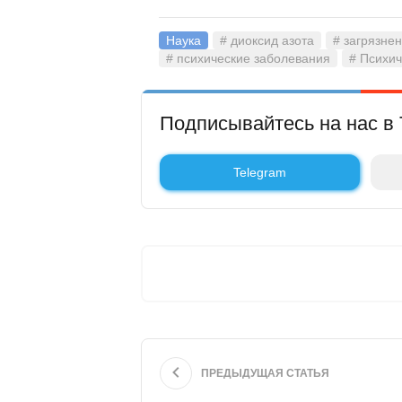
Наука
# диоксид азота
# загрязне
# психические заболевания
# Психич
Подписывайтесь на нас в 
Telegram
ПРЕДЫДУЩАЯ СТАТЬЯ