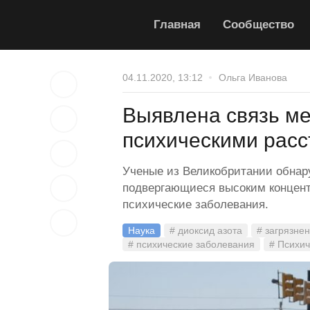
Главная
Сообщество
04.11.2020, 13:12
Ольга Иванова
Выявлена связь ме
психическими рас
Ученые из Великобритании обнару
подвергающиеся высоким концент
психические заболевания.
Наука
# диоксид азота
# загрязне
# психические заболевания
# Психич