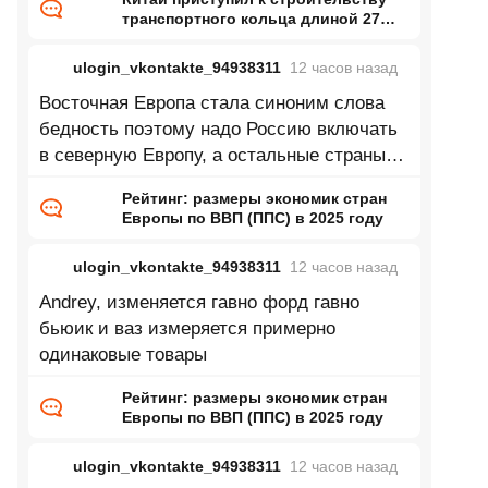
транспортного кольца длиной 27
тысяч километров
ulogin_vkontakte_94938311
12 часов
назад
Восточная Европа стала синоним слова
бедность поэтому надо Россию включать
в северную Европу, а остальные страны
восточной Европы в центральную
Рейтинг: размеры экономик стран
Европы по ВВП (ППС) в 2025 году
ulogin_vkontakte_94938311
12 часов
назад
Andrey, изменяется гавно форд гавно
бьюик и ваз измеряется примерно
одинаковые товары
Рейтинг: размеры экономик стран
Европы по ВВП (ППС) в 2025 году
ulogin_vkontakte_94938311
12 часов
назад