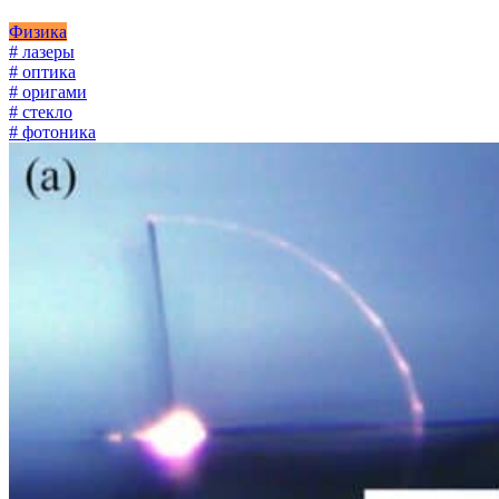
Физика
# лазеры
# оптика
# оригами
# стекло
# фотоника