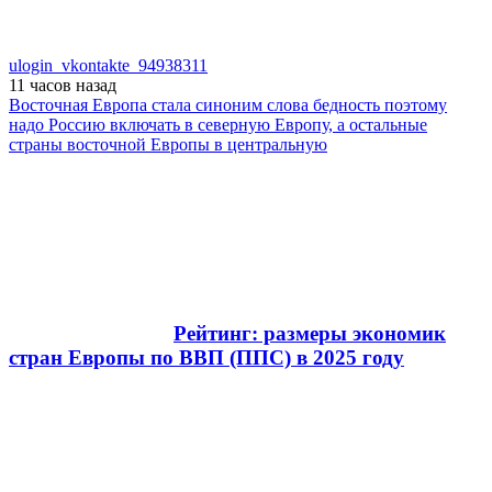
ulogin_vkontakte_94938311
11 часов
назад
Восточная Европа стала синоним слова бедность поэтому
надо Россию включать в северную Европу, а остальные
страны восточной Европы в центральную
Рейтинг: размеры экономик
стран Европы по ВВП (ППС) в 2025 году