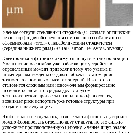
Ученые согнули стеклянный стержень (a), создали оптический
резонатор (b) для обеспечения спирального сгибания (с) и
сформировали «стол» с параболическим отражателем
(середина нижнего ряда) / © Tal Carmon, Tel Aviv University
Электроника и фотоника движутся по пути миниатюризации.
Уменьшение масштабов уже работающих устройств в
определенный момент приводят к тому, что ученые и
инженеры вынуждены создавать объекты с атомарной
точностью с помощью высоких энергий. Из-за этого
становится сложным или невозможным формирование
нескольких элементов рядом друг с другом —
технологические процессы начинают конфликтовать,
возникает риск испортить уже готовые структуры при
создании последующих.
Чтобы такого не случалось, разные части фотонных устройств
можно формировать отдельно друг от друга, но это сильно
усложняет производственную цепочку. Ученые ищут баланс
между точностью, качеством и скоростью производства. Пока