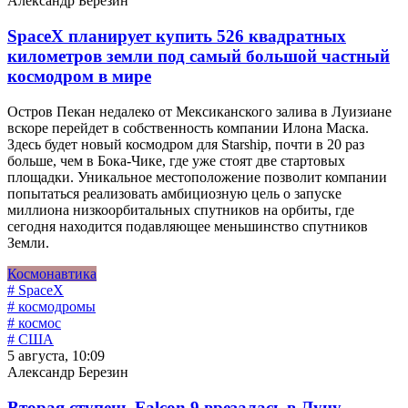
Александр Березин
SpaceX планирует купить 526 квадратных
километров земли под самый большой частный
космодром в мире
Остров Пекан недалеко от Мексиканского залива в Луизиане
вскоре перейдет в собственность компании Илона Маска.
Здесь будет новый космодром для Starship, почти в 20 раз
больше, чем в Бока-Чике, где уже стоят две стартовых
площадки. Уникальное местоположение позволит компании
попытаться реализовать амбициозную цель о запуске
миллиона низкоорбитальных спутников на орбиты, где
сегодня находится подавляющее меньшинство спутников
Земли.
Космонавтика
# SpaceX
# космодромы
# космос
# США
5 августа, 10:09
Александр Березин
Вторая ступень Falcon 9 врезалась в Луну