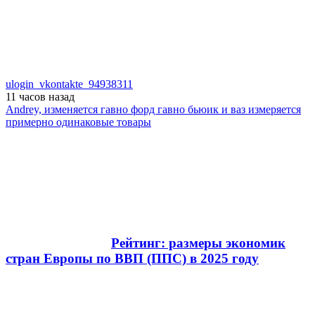
ulogin_vkontakte_94938311
11 часов
назад
Andrey, изменяется гавно форд гавно бьюик и ваз измеряется
примерно одинаковые товары
Рейтинг: размеры экономик
стран Европы по ВВП (ППС) в 2025 году