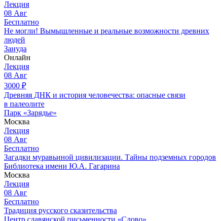
Лекция
08
Авг
Бесплатно
Не могли! Вымышленные и реальные возможности древних
людей
Зануда
Онлайн
Лекция
08
Авг
3000
₽
Древняя ДНК и история человечества: опасные связи
в палеолите
Парк «Зарядье»
Москва
Лекция
08
Авг
Бесплатно
Загадки муравьиной цивилизации. Тайны подземных городов
Библиотека имени Ю.А. Гагарина
Москва
Лекция
08
Авг
Бесплатно
Традиция русского сказительства
Центр славянской письменности «Слово»