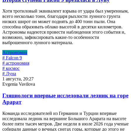
Хотя тротиловый эквивалент взрыва от удара был умеренным,
всего несколько тонн, благодаря рыхлости лунного грунта
низких широт он может поднять до 400 тонн пыли. Она
способна образовать облако высотой в десятки километров.
Астрономы надеются провести наблюдения этого события и,
возможно, зафиксировать какие-то особенности
выброшенного лунного материала.
Астрономия
# Falcon 9
# астрономия
# космос
# Луна
1 августа, 20:27
Evgenia Vavilova
Гляциологи впервые исследовали ледник на горе
Арарат
Команда исследователей из Германии и Турции впервые
исследовала ледник на вершине Большого Арарата на высоте
более пяти тысяч метров. Две недели в июле 2026 года ученые
собирали данные о вечных снегах горы, которые до этого не