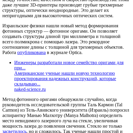
даже лучшие 3D-принтеры производят грубые трехмерные
структуры, оптически неоднородные. Это делает их
непригодными для высокоточных оптических систем.
Израильские физики нашли новый метод формирования
фотонных структур — фотонное оригами. Он позволяет
создавать структуры длиной три миллиметра и толщиной
всего полмикрона с помощью лазера. Это рекордное
соотношение длины с толщиной для трехмерных объектов.
Работа
опубликована
в журнале Optica.
Инженеры разработали новое семейство оригами для
при...
Американские ученые нашли новую технологию
проектирования надежных конструкций, которые
складываю...
naked-science.ru
Метод фотонного оригами обнаружили случайно, когда
руководитель исследовательской группы Таль Кармон (Tal
Carmon) из Тель-Авивского университета (Израиль) попросил
аспирантку Манью Малхотру (Manya Malhotra) определить
место невидимого лазерного луча на стекле, увеличивая
мощность лазера до появления свечения. Стекло не только
засветилось
, но и сложилось. Так ученые нашли простой и