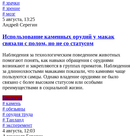
# зрачки
# зрение
# мозг
5 августа, 13:25
Андрей Серегин
Использование каменных орудий у макак
связали с полом, но не со статусом
Наблюдения за технологическим поведением животных
помогают понять, как навыки обращения с орудиями
возникают и закрепляются в группах приматов. Наблюдения
за длиннохвостыми макаками показали, что камнями чаще
пользуются самцы. Однако владение орудиями не было
связано с более высоким статусом или особыми
преимуществами в социальной жизни.
Биология
# камень
# обезьяны
# орудия труда
# Таиланд
# эксперемент
4 августа, 12:03