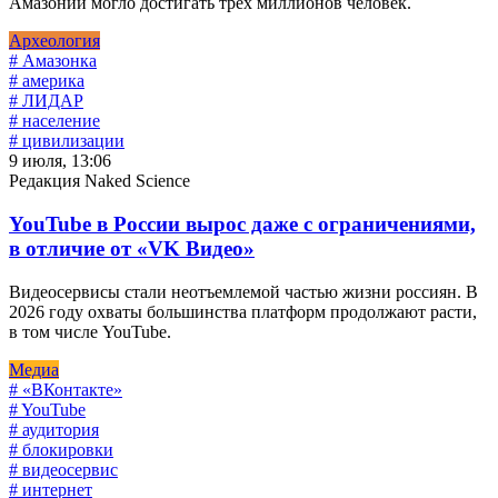
Амазонии могло достигать трех миллионов человек.
Археология
# Амазонка
# америка
# ЛИДАР
# население
# цивилизации
9 июля, 13:06
Редакция Naked Science
YouTube в России вырос даже с ограничениями,
в отличие от «VK Видео»
Видеосервисы стали неотъемлемой частью жизни россиян. В
2026 году охваты большинства платформ продолжают расти,
в том числе YouTube.
Медиа
# «ВКонтакте»
# YouTube
# аудитория
# блокировки
# видеосервис
# интернет