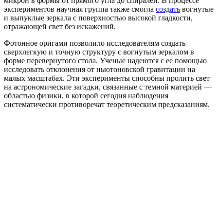
микрон в формы от прямого угла до спиралей. В процессе
экспериментов научная группа также смогла
создать
вогнутые
и выпуклые зеркала с поверхностью высокой гладкости,
отражающей свет без искажений.
Фотонное оригами позволило исследователям создать
сверхлегкую и точную структуру с вогнутым зеркалом в
форме перевернутого стола. Ученые надеются с ее помощью
исследовать отклонения от ньютоновской гравитации на
малых масштабах. Эти эксперименты способны пролить свет
на астрономические загадки, связанные с темной материей —
областью физики, в которой сегодня наблюдения
систематически противоречат теоретическим предсказаниям.