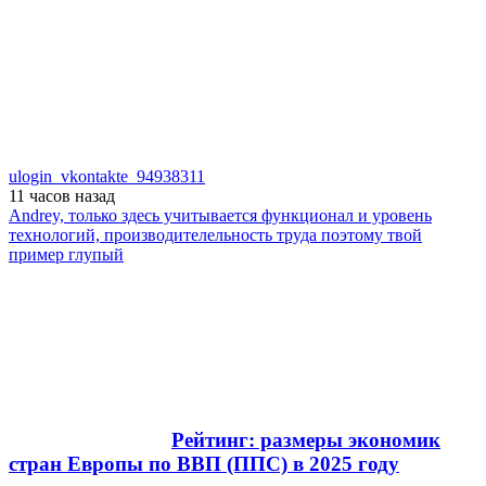
ulogin_vkontakte_94938311
11 часов
назад
Andrey, только здесь учитывается функционал и уровень
технологий, производителельность труда поэтому твой
пример глупый
Рейтинг: размеры экономик
стран Европы по ВВП (ППС) в 2025 году