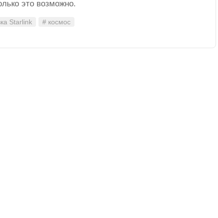
олько это возможно.
ка Starlink
# космос