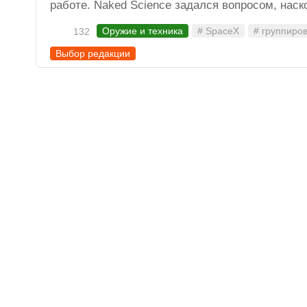
работе. Naked Science задался вопросом, наск
Оружие и техника
# SpaceX
# группиров
132
Выбор редакции