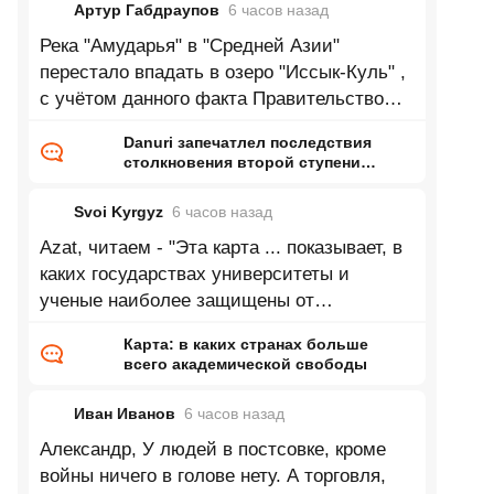
Артур Габдраупов
6 часов
назад
Река "Амударья" в "Средней Азии"
перестало впадать в озеро "Иссык-Куль" ,
с учётом данного факта Правительство
республики "Кыргызстан" приняло
Danuri запечатлел последствия
столкновения второй ступени
Falcon 9 с Луной
Svoi Kyrgyz
6 часов
назад
Azat, читаем - "Эта карта ... показывает, в
каких государствах университеты и
ученые наиболее защищены от
ГОСударственного и ИНСтитуционального
Карта: в каких странах больше
всего академической свободы
Иван Иванов
6 часов
назад
Александр, У людей в постсовке, кроме
войны ничего в голове нету. А торговля,