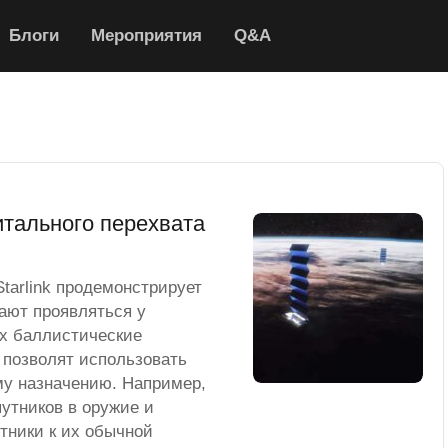
Блоги
Мероприятия
Q&A
итального перехвата
tarlink продемонстрирует
ают проявляться у
х баллистические
 позволят использовать
му назначению. Например,
утников в оружие и
тники к их обычной