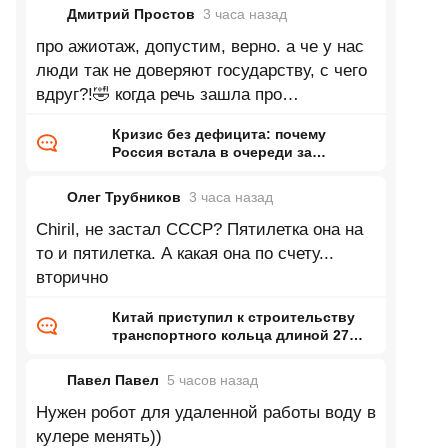
Дмитрий Простов
3 часа
назад
про ажиотаж, допустим, верно. а че у нас
люди так не доверяют государству, с чего
вдруг?!🤣 когда речь зашла про
увеличивающееся производство, автор
Кризис без дефицита: почему
Россия встала в очереди за
бензином и когда они закончатся
Олег Трубников
3 часа
назад
Chiril, не застал СССР? Пятилетка она на
то и пятилетка. А какая она по счету...
вторично
Китай приступил к строительству
транспортного кольца длиной 27
тысяч километров
Павел Павел
5 часов
назад
Нужен робот для удаленной работы воду в
кулере менять))