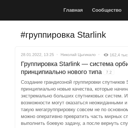
Главная
Сообщество
#группировка Starlink
28.01.2022, 13:25
Николай Цыгикало
162,4 тыс
Группировка Starlink — система орб
принципиально нового типа
7.2
Создание грандиозной группировки спутников S
принципиально новые качества, которые начин
экстремально больших спутниковых систем. И
возможности могут оказаться неожиданными и
такую мегагрупприровку совсем не по основно
можно оперативно превратить часть мирных сп
выполнить боевую задачу, а после вернуть спу