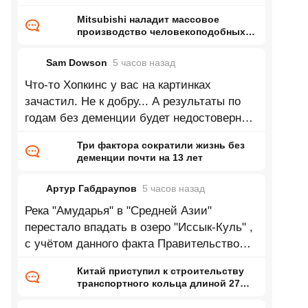
Mitsubishi наладит массовое
производство человекоподобных
роботов — до 1000 машин в месяц
на бывшей линии сборки
Sam Dowson
5 часов
назад
двигателей
Что-то Хопкинс у вас на картинках
зачастил. Не к добру... А результаты по
годам без деменции будет недостоверны
до тех пор, пока из выборки не станут
Три фактора сократили жизнь без
деменции почти на 13 лет
Артур Габдраупов
5 часов
назад
Река "Амударья" в "Средней Азии"
перестало впадать в озеро "Иссык-Куль" ,
с учётом данного факта Правительство
республики "Кыргызстан" приняло
Китай приступил к строительству
транспортного кольца длиной 27
тысяч километров