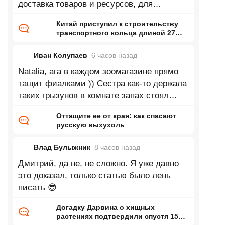
доставка товаров и ресурсов, для
промышленности это так фигня какая
Китай приступил к строительству
транспортного кольца длиной 27
тысяч километров
Иван Колупаев
6 часов
назад
Natalia, ага в каждом зоомагазине прямо
тащит фиалками )) Сестра как-то держала
таких грызунов в комнате запах стоял
непередаваемый. Впрочем может это
Оттащите ее от края: как спасают
русскую выхухоль
Влад Булыжник
8 часов
назад
Дмитрий, да не, не сложно. Я уже давно
это доказал, только статью было лень
писать 😎
Догадку Дарвина о хищных
растениях подтвердили спустя 150