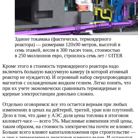
Здание токамака (фактически, термоядерного
реактора) — размерами 120х90 метров, высотой в
семь этажей, весом в 300 тысяч тонн, стоимостью
в 250 миллионов евро, строилось семь лет / ©ITER
Кроме этого в стоимость термоядерного реактора надо
включить большую вакуумную камеру (в которой атомный
реактор не нуждается). И огромный набор сверхпроводящих
магнитов с охлажденным жидким гелием. Легко понять, что
при их учете экономически сравнивать термоядерные и
ядерные электростанции довольно сложно.
Отдельно оговоримся: все это остается верным при любых
изменениях в ценах на дейтерий, тритий, уран или плутоний.
Дело в том, что даже у АЭС доля цены топлива в итоговом
киловатт-часе — всего 5%. Мыслимые изменения этой цены,
таким образом, на стоимость электричества почти не влияют.
Больше всего влияют капиталовложения при строительстве —
и они у термоядерных реакторов намного выше. И останутся