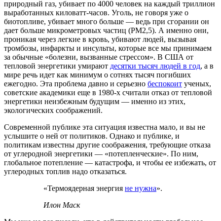
природный газ, убивает по 4000 человек на каждый триллион
выработанных киловатт-часов. Уголь, не говоря уже о
биотопливе, убивает много больше — ведь при сгорании он
дает больше микрометровых частиц (PM2,5). А именно они,
проникая через легкие в кровь, убивают людей, вызывая
тромбозы, инфаркты и инсульты, которые все мы принимаем
за обычные «болезни, вызванные стрессом». В США от
тепловой энергетики умирают
десятки тысяч людей в год
, а в
мире речь идет как минимум о сотнях тысяч погибших
ежегодно. Эта проблема давно и серьезно
беспокоит
ученых,
советские академики еще в 1980-х считали отказ от тепловой
энергетики неизбежным будущим — именно из этих,
экологических соображений.
Современной публике эта ситуация известна мало, и вы не
услышите о ней от политиков. Однако и публике, и
политикам известны другие соображения, требующие отказа
от углеродной энергетики — «потепленческие». По ним,
глобальное потепление — катастрофа, и чтобы ее избежать, от
углеродных топлив надо отказаться.
«Термоядерная энергия
не нужна
».
Илон Маск