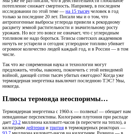
Мы уже не раз писали, что в действительности глобальное
потепление снижает смертность. Например, в последнем
исследовании по этой теме —
на 15 тысяч
человек в год
только за последние 20 лет. Писали мы и о том, что
антропогенные выбросы углерода привели к рекордному
расцвету земной растительности и значительному росту
урожаев. Но все это вовсе не означает, что с углеродным
топливом не надо бороться. Тезисы советских академиков
ничуть не устарели и сегодня: углеродное топливо убивает
огромное количество людей каждый год, и в России — в том
числе.
Так что же современная наука и технологии могут
предложить, чтобы, наконец, покончить с этой невидимой
войной, дающей сотни тысяч убитых ежегодно? Когда уже
термоядерная энергетика выключит последнюю ТЭС? Увы,
никогда.
Плюсы термояда неоспоримы…
Термоядерная энергетика с 1960-х — полвека! — обещает нам
невиданные перспективы. Килограмм плутония при распаде
дает
23,2
миллиона киловатт-часов (в пересчете на тепло), а
килограмм
дейтерия
и
трития
в термоядерных реакторах —
93,7
миллиона киловатт-часов на килограмм. Разница — в