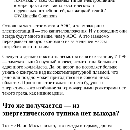
токамака. У всех остальных типов электростанций
в мире просто нет таких экзотических и
недешевых потребностей, как жидкий гелий /
©Wikimedia Commons
Основная часть стоимости и АЭС, и термоядерных
электростанций — это капиталовложения. И у последних они
всегда будут много выше, чем у АЭС. А это заведомо
перекрывает любую экономию из-за меньшей массы
потребляемого топлива.
Следует отдельно пояснить: несмотря на все сказанное, ИТЭР
— замечательный научный проект, что-то типа Большого
адронного коллайдера. Да, он дорог, но позволяет больше
узнать о контроле над высокотемпературной плазмой, что
рано или поздно может пригодиться и в совсем иных
областях. Просто не стоит ждать от него будущего
энергетического изобилия: за термоядерными реакторами нет
такого греха, как низкие цены.
Что же получается — из
энергетического тупика нет выхода?
Тот же Илон Маск считает, что нужды в термоядерном