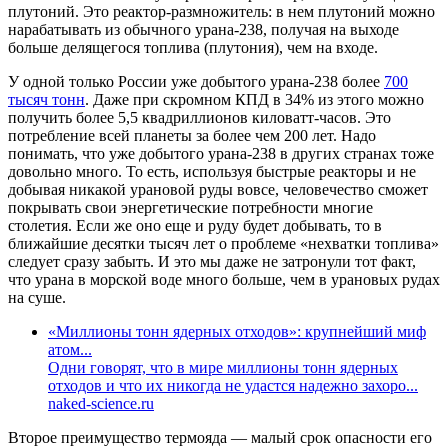
плутоний. Это реактор-размножитель: в нем плутоний можно
нарабатывать из обычного урана-238, получая на выходе
больше делящегося топлива (плутония), чем на входе.
У одной только России уже добытого урана-238 более
700
тысяч тонн
. Даже при скромном КПД в 34% из этого можно
получить более 5,5 квадриллионов киловатт-часов. Это
потребление всей планеты за более чем 200 лет. Надо
понимать, что уже добытого урана-238 в других странах тоже
довольно много. То есть, используя быстрые реакторы и не
добывая никакой урановой руды вовсе, человечество сможет
покрывать свои энергетические потребности многие
столетия. Если же оно еще и руду будет добывать, то в
ближайшие десятки тысяч лет о проблеме «нехватки топлива»
следует сразу забыть. И это мы даже не затронули тот факт,
что урана в морской воде много больше, чем в урановых рудах
на суше.
«Миллионы тонн ядерных отходов»: крупнейший миф
атом...
Одни говорят, что в мире миллионы тонн ядерных
отходов и что их никогда не удастся надежно захоро...
naked-science.ru
Второе преимущество термояда — малый срок опасности его