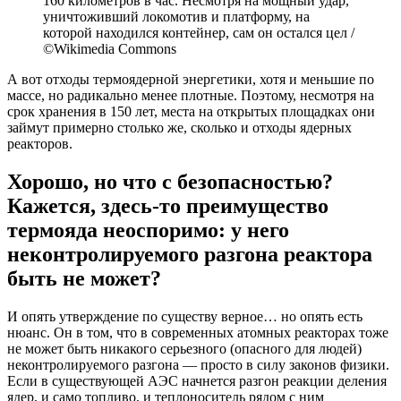
160 километров в час. Несмотря на мощный удар,
уничтоживший локомотив и платформу, на
которой находился контейнер, сам он остался цел /
©Wikimedia Commons
А вот отходы термоядерной энергетики, хотя и меньшие по
массе, но радикально менее плотные. Поэтому, несмотря на
срок хранения в 150 лет, места на открытых площадках они
займут примерно столько же, сколько и отходы ядерных
реакторов.
Хорошо, но что с безопасностью?
Кажется, здесь-то преимущество
термояда неоспоримо: у него
неконтролируемого разгона реактора
быть не может?
И опять утверждение по существу верное… но опять есть
нюанс. Он в том, что в современных атомных реакторах тоже
не может быть никакого серьезного (опасного для людей)
неконтролируемого разгона — просто в силу законов физики.
Если в существующей АЭС начнется разгон реакции деления
ядер, и само топливо, и теплоноситель рядом с ним