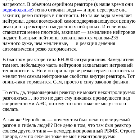
нагреются. В обычном серийном реакторе (в наше время они
водо-водяные
) тепло отводит вода — и при перегреве она
закипит, резко потеряв в плотности. Но та же вода замедляет
нейтроны, делая возможной самоподдерживающуюся цепную
реакцию в реакторе на медленных нейтронах. И если вода
становится менее плотной, закипает — замедление нейтронов
падает. Быстрые нейтроны захватываются ураном-235
намного хуже, чем медленные, — и реакция деления
автоматически резко затормозится.
В быстром реакторе типа БН-800 ситуация иная. Замедлителя
там нет, небольшую часть нейтронов захватывает натриевый
теплоноситель. Но и он при нагреве резко теряет плотность и
меняет тем самым нейтронные свойства внутри реактора. Тот
опять-таки тормозится. Сам, просто в силу законов физики.
То есть, да, термоядерный реактор не может неконтролируемо
разгоняться… но это не дает ему никаких преимуществ над
современными АЭС, потому что они тоже не могут этого
сделать.
А как же Чернобыль — почему там был неконтролируемый
разгон и гибель людей? Все дело в том, что там был реактор
совсем другого типа — немодернизированный РБМК. Строго
говоря, сам по себе он тоже не мог неконтролируемо