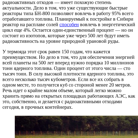
радиоактивных отходов — имеет похожую степень
актуальности. Дело в том, что уже существующие быстрые
реакторы типа БН-800 позволяют вовлечь в работу 95% всего
отработавшего топлива. Планируемый к постройке в Сибири
реактор на расплаве солей
способен
вовлечь в энергетический
цикл еще 4%. Остается один-единственный процент — но он
состоит из изотопов, которые уже через 500 лет будут иметь
радиоактивность на уровне природной урановой руды.
У термояда этот срок равен 150 годам, что кажется
преимуществом. Но дело в том, что для обеспечения энергией
всей планеты на 500 лет вперед нужно порядка 10 миллионов
тонн ядерного топлива. Один процент от этого числа — сто
тысяч тонн. В силу высокой плотности ядерного топлива, это
всего несколько тысяч кубометров. Если все их собрать в
одном месте, то получится куб со стороной менее 20 метров.
Речь идет о крайне малом объеме, который легко можно
хранить прямо на открытых площадках работающих АЭС, как
это, собственно, и делается с радиоактивными отходами
сегодня, в прочных контейнерах.