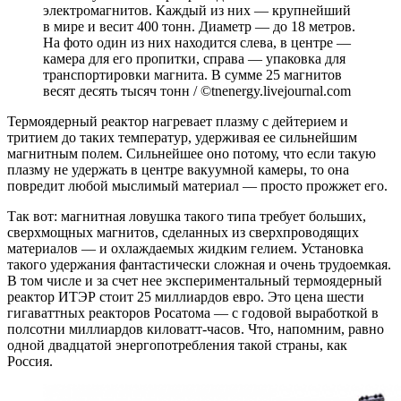
электромагнитов. Каждый из них — крупнейший
в мире и весит 400 тонн. Диаметр — до 18 метров.
На фото один из них находится слева, в центре —
камера для его пропитки, справа — упаковка для
транспортировки магнита. В сумме 25 магнитов
весят десять тысяч тонн / ©tnenergy.livejournal.com
Термоядерный реактор нагревает плазму с дейтерием и
тритием до таких температур, удерживая ее сильнейшим
магнитным полем. Сильнейшее оно потому, что если такую
плазму не удержать в центре вакуумной камеры, то она
повредит любой мыслимый материал — просто прожжет его.
Так вот: магнитная ловушка такого типа требует больших,
сверхмощных магнитов, сделанных из сверхпроводящих
материалов — и охлаждаемых жидким гелием. Установка
такого удержания фантастически сложная и очень трудоемкая.
В том числе и за счет нее экспериментальный термоядерный
реактор ИТЭР стоит 25 миллиардов евро. Это цена шести
гигаваттных реакторов Росатома — с годовой выработкой в
полсотни миллиардов киловатт-часов. Что, напомним, равно
одной двадцатой энергопотребления такой страны, как
Россия.