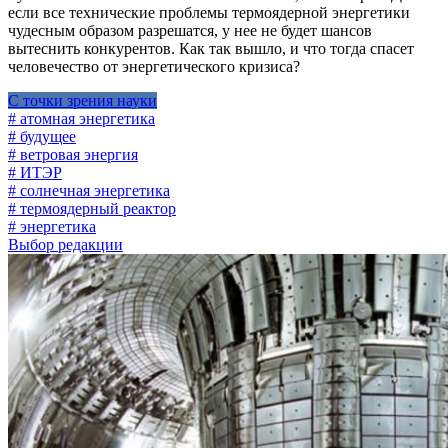
если все технические проблемы термоядерной энергетики
чудесным образом разрешатся, у нее не будет шансов
вытеснить конкурентов. Как так вышло, и что тогда спасет
человечество от энергетического кризиса?
С точки зрения науки
# атомная энергетика
# будущее
# ветровая энергия
# ИТЭР
# солнечная энергетика
# термоядерный реактор
# энергетика
Выбор редакции