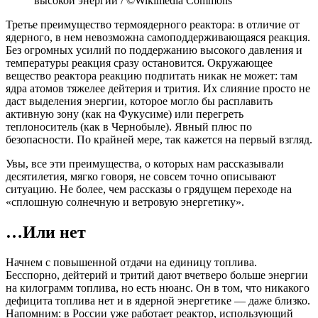
высокой энергии / ©Wikimedia Commons
Третье преимущество термоядерного реактора: в отличие от
ядерного, в нем невозможна самоподдерживающаяся реакция.
Без огромных усилий по поддержанию высокого давления и
температуры реакция сразу остановится. Окружающее
вещество реактора реакцию подпитать никак не может: там
ядра атомов тяжелее дейтерия и трития. Их слияние просто не
даст выделения энергии, которое могло бы расплавить
активную зону (как на Фукусиме) или перегреть
теплоноситель (как в Чернобыле). Явный плюс по
безопасности. По крайней мере, так кажется на первый взгляд.
Увы, все эти преимущества, о которых нам рассказывали
десятилетия, мягко говоря, не совсем точно описывают
ситуацию. Не более, чем рассказы о грядущем переходе на
«сплошную солнечную и ветровую энергетику».
…Или нет
Начнем с повышенной отдачи на единицу топлива.
Бесспорно, дейтерий и тритий дают вчетверо больше энергии
на килограмм топлива, но есть нюанс. Он в том, что никакого
дефицита топлива нет и в ядерной энергетике — даже близко.
Напомним: в России уже работает реактор, использующий