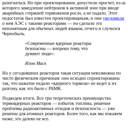
разогнаться. Но при проектировании допустили просчет, из-за
которого замедление нейтронов в активной зоне при вводе
аварийных стержней торможения росло, а не падало. Этот
недостаток был известен проектировщикам, и они
уведомили
о нем АЭС с такими реакторами — но сделали это
непонятным для обычных людей языком, отчего и случился
Чернобыль.
«Современные ядерные реакторы
безопасны — вопреки тому, что
думают люди».
Илон Маск
Но у сегодняшних реакторов такая ситуация невозможна по
чисто физическим причинам: они исходно спроектированы
так, что нажатие педали «ядерного тормоза» не ведет к их
разгону, как это было с РБМК.
Подведем итоги. Все три теоретических преимущества
термоядерных реакторов — избыток топлива, решение
проблемы радиоактивных отходов и безопасность — уже
решены для атомных реакторов. Более того, как мы покажем
ниже, это далеко не все.