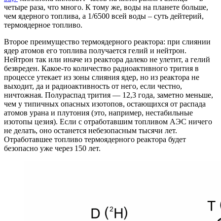
четыре раза, что много. К тому же, воды на планете больше,
чем ядерного топлива, а 1/6500 всей воды – суть дейтерий,
термоядерное топливо.
Второе преимущество термоядерного реактора: при слиянии
ядер атомов его топлива получается гелий и нейтрон.
Нейтрон так или иначе из реактора далеко не улетит, а гелий
безвреден. Какое-то количество радиоактивного трития в
процессе утекает из зоны слияния ядер, но из реактора не
выходит, да и радиоактивность от него, если честно,
ничтожная. Полураспад трития — 12,3 года, заметно меньше,
чем у типичных опасных изотопов, остающихся от распада
атомов урана и плутония (это, например, нестабильные
изотопы цезия). Если с отработавшим топливом АЭС ничего
не делать, оно останется небезопасным тысячи лет.
Отработавшее топливо термоядерного реактора будет
безопасно уже через 150 лет.