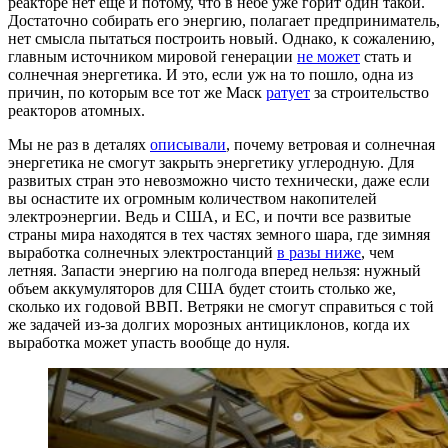
реакторе нет еще и потому, что в небе уже горит один такой.
Достаточно собирать его энергию, полагает предприниматель,
нет смысла пытаться построить новый. Однако, к сожалению,
главным источником мировой генерации
не может
стать и
солнечная энергетика. И это, если уж на то пошло, одна из
причин, по которым все тот же Маск
ратует
за строительство
реакторов атомных.
Мы не раз в деталях
описывали
, почему ветровая и солнечная
энергетика не смогут закрыть энергетику углеродную. Для
развитых стран это невозможно чисто технически, даже если
вы оснастите их огромным количеством накопителей
электроэнергии. Ведь и США, и ЕС, и почти все развитые
страны мира находятся в тех частях земного шара, где зимняя
выработка солнечных электростанций
в разы ниже
, чем
летняя. Запасти энергию на полгода вперед нельзя: нужный
объем аккумуляторов для США будет стоить столько же,
сколько их годовой ВВП. Ветряки не смогут справиться с той
же задачей из-за долгих морозных антициклонов, когда их
выработка может упасть вообще до нуля.