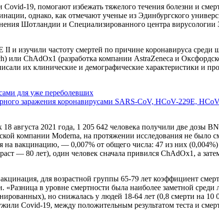
vid-19, помогают избежать тяжелого течения болезни и смертел
цинации, однако, как отмечают ученые из Эдинбургского универс
анения Шотландии и Специализированного центра вирусологии 
 II и изучили частоту смертей по причине коронавируса среди
) или ChAdOx1 (разработка компании AstraZeneca и Оксфордско
писали их клинические и демографические характеристики и пр
сами для уже переболевших
торного заражения коронавирусами SARS-CoV, HCoV-229E, HCo
к 18 августа 2021 года, 1 205 642 человека получили две дозы 
кой компании Moderna, на протяжении исследования не было сме
ря на вакцинацию, — 0,007% от общего числа: 47 из них (0,00
озраст — 80 лет), один человек сначала привился ChAdOx1, а зат
цинация, для возрастной группы 65-79 лет коэффициент смертно
Разница в уровне смертности была наиболее заметной среди лиц
рованных), но снижалась у людей 18-64 лет (0,8 смерти на 10 0
или Covid-19, между положительным результатом теста и смерт