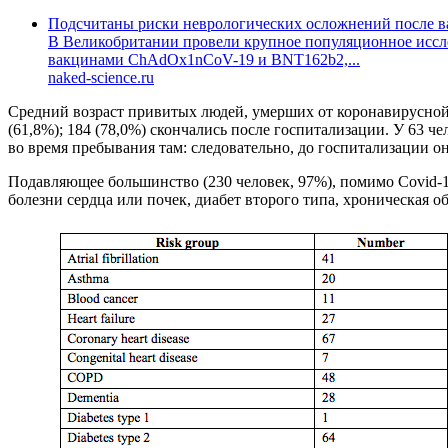
Подсчитаны риски неврологических осложнений после в
В Великобритании провели крупное популяционное иссле
вакцинами ChAdOx1nCoV-19 и BNT162b2,...
naked-science.ru
Средний возраст привитых людей, умерших от коронавирусной и
(61,8%); 184 (78,0%) скончались после госпитализации. У 63 ч
во время пребывания там: следовательно, до госпитализации 
Подавляющее большинство (230 человек, 97%), помимо Covid-1
болезни сердца или почек, диабет второго типа, хроническая о