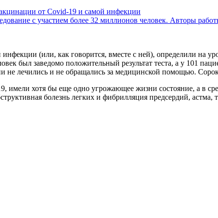
акцинации от Covid-19 и самой инфекции
дование с участием более 32 миллионов человек. Авторы работ
нфекции (или, как говорится, вместе с ней), определили на ур
еловек был заведомо положительный результат теста, а у 101 па
они не лечились и не обращались за медицинской помощью. Соро
9, имели хотя бы еще одно угрожающее жизни состояние, а в сре
бструктивная болезнь легких и фибрилляция предсердий, астма, т