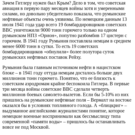
Зачем Гитлеру нужен был Крым? Дело в том, что советская
авиация в первую пару месяцев войны хотя и умеренными
силами, но довольно убедительно показала, что румынские
нефтяные объекты очень уязвимы. По немецким данным 13
июля 1941 года удар всего 19 бомбардировщиков советских
ВВС уничтожили 9000 тонн горючего только на одном
румынском НПЗ «Орион», попутно разбомбив 17 цистерн с
горючим. В 1941 году Румыния поставляла немцам в среднем
менее 6000 тонн в сутки. То есть 19 советских
бомбардировщиков «обнулили» более полутора суток
румынских нефтяных поставок Рейху.
Румыния была главным источником нефти в нацистском
блоке – в 1941 году оттуда немцам досталось больше двух
миллионов тонн горючего. Понятно, что ее близость к
советским аэродромам крайне беспокоила Гитлера. В первые
три месяца войны советские ВВС сделали четверть
миллионов боевых самолето-вылетов. Если бы 5-10% из них
пришлись на румынские нефтяные поля – Вермахт на востоке
оказался бы в условиях топливного голода. А «блицкриг» –
выдуманное английскими журналистами понятие, которое
немецкие военные воспринимали как бессмыслицу типа
современной «памяти воды» – пришлось бы останавливать
вовсе не под Москвой.