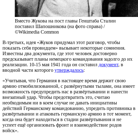
Вместо Жукова на пост главы Генштаба Сталин
поставил Шапошникова (на фото справа) /
©Wikimedia Common
В-третьих, идея «Жуков придумал этот разговор, чтобы
показать себя провидцем» вызывает некоторые сомнения.
Известны два документа, где этот человек достоверно
предсказывает планы немецкого командования задолго до их
реализации. 10-15 мая 1941 года он составил
документ
, в
вводной части которого
утверждалось
:
«Учитывая, что Германия в настоящее время держит свою
армию отмобилизованной, с развёрнутыми тылами, она имеет
возможность предупредить нас в развёртывании и нанести
внезапный удар. Чтобы предотвратить это, считаю
необходимым ни в коем случае не давать инициативы
действий Германскому командованию, упредить противника в
развёртывании и атаковать германскую армию в тот момент,
когда она будет находиться в стадии развёртывания и не
успеет ещё организовать фронт и взаимодействие родов
войск».