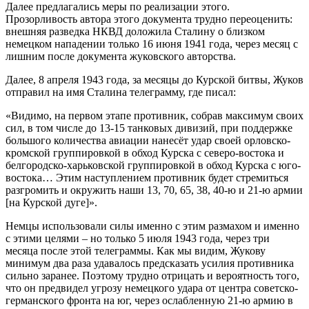
Далее предлагались меры по реализации этого.
Прозорливость автора этого документа трудно переоценить:
внешняя разведка НКВД доложила Сталину о близком
немецком нападении только 16 июня 1941 года, через месяц с
лишним после документа жуковского авторства.
Далее, 8 апреля 1943 года, за месяцы до Курской битвы, Жуков
отправил на имя Сталина телеграмму, где писал:
«Видимо, на первом этапе противник, собрав максимум своих
сил, в том числе до 13-15 танковых дивизий, при поддержке
большого количества авиации нанесёт удар своей орловско-
кромской группировкой в обход Курска с северо-востока и
белгородско-харьковской группировкой в обход Курска с юго-
востока… Этим наступлением противник будет стремиться
разгромить и окружить наши 13, 70, 65, 38, 40-ю и 21-ю армии
[на Курской дуге]».
Немцы использовали силы именно с этим размахом и именно
с этими целями – но только 5 июля 1943 года, через три
месяца после этой телеграммы. Как мы видим, Жукову
минимум два раза удавалось предсказать усилия противника
сильно заранее. Поэтому трудно отрицать и вероятность того,
что он предвидел угрозу немецкого удара от центра советско-
германского фронта на юг, через ослабленную 21-ю армию в