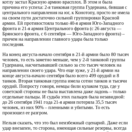
котлу застал Красную армию врасплох. В этом и была
причина его успеха: 2-я танковая группа Гудериана, бившая с
центрального направления на юг, к Конотопу, просто не имела
на своем пути достаточно сильной группировки Красной
армии. Ей противостояла только 40-я армия Юго-Западного
фронта и 21-я армия Центрального фронта (с 26 августа —
Брянского фронта, с 6 сентября — Юго-Западного фронта) –
причем на направлении главного удара была только
последняя.
На конец августа-начало сентября в 21-й армии было 80 тысяч
человек, то есть заметно меньше, чем у 2-й танковой группы
Гудериана, насчитывавшей сильно за сто тысяч человек на
направлении своего удара. Что еще хуже, у 21-й армии на
конце августа-начало сентября было всего 499 орудий и 8
танков. Вторая танковая группа имела сотни танков и тысячи
орудий. Попросту говоря, немцы били кулаком туда, где у
советской стороны не была выставлена даже ладонь – только
отдельные пальцы. И судьба этих пальцев была незавидной:
до 26 сентября 1941 года 21-я армия потеряла 35,5 тысяч
человек, из них 90% – пленными и убитыми. То есть
произошел ее разгром.
Нельзя сказать, что это был неизбежный сценарий. Даже если
удар внезапен, то сторона, имеющая сильные резервы, всегда