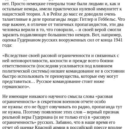
нет. Просто немецкие генералы тоже были людьми и, как и
остальные немцы, имели практически нулевой иммунитет к
нацистской теории. А в Рейхе до масс ее доводили очень
талантливые в деле пропаганды люди: Гитлер и Геббельс. Что
еще важнее, в отличие от типичных пропагандистов, эти два
человека верили в то, что говорили, – и своей верой смогли
заразить подавляющее большинство немцев. Вот, например,
оценка Гудерианом русских вооруженных сил от конца 1941
года:
«Вследствие своей расовой ограниченности и связанных с
ней неповоротливости, косности и прежде всего боязни
ответственности (последняя усиливается под влиянием
политической системы) низшее командование не в состоянии
быстро использовать те преимущества, которые ему могут
представиться… Русское командование стоит ниже
германского».
Не имеющие никакого научного смысла слова «расовая
ограниченность» в секретном военном отчете особо
не нужны: его не будут озвучивать по радио, пропаганда тут
не нужна. Поэтому появление этих слов – верный признак
реальной веры Гудериана (и не только его) в «расовую
ограниченность» русских. Забавно, что в наше время его
отчет об оценке Красной армии в российской прессе вполне