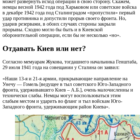
может развернуть исход операции в свою сторону. Скажем,
немцы весной 1942 года под Харьковом или советские войска
в декабре 1942 года под Сталинградом «пропустили» первый
удар противника и допустили прорыв своего фронта. Но,
ударив резервами, в обоих случаях стороны закрыли
прорывы. Сходно могло бы быть и в Киевской
оборонительной операции, если бы не несколько «но».
Отдавать Киев или нет?
Согласно мемуарам Жукова, тогдашнего начальника Генштаба,
29 июля 1941 года на совещании у Сталина он заявил:
«Наши 13-я и 21-я армии, прикрывающие направление на
Унечу — Гомель [ведущее в тыл советского Юго-Западного
фронта, удерживавшего Киев – А.Б.], очень малочисленны и
технически слабы. Немцы могут воспользоваться этим
слабым местом и ударить во фланг и тыл войскам Юго-
Западного фронта, удерживающим район Киева».