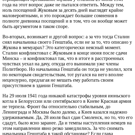
года на этот вопрос даже не пытался ответить. Между тем,
ноль посещений Жуковым за десять дней выглядят крайне
маловероятными, и это порождает большие сомнения в
полноте дневника посещений и в том, что он вообще может
быть аргументом в таком споре.
Во-вторых, возникает и другой вопрос: а за что тогда Сталин
снял начальника своего Генштаба, если не за то, что описано у
Жукова в мемуарах? Это категорически неясный момент.
Сталин конфликтовал с Жуковым в конце июня после сдачи
Минска – и конфликтовал так, что в итоге в расстроенных
чувствах уехал на дачу, откуда его вынимали уже члены
Политбюро. Но начальника Генштаба он тогда не уволил, хотя
по некоторым свидетельствам, тот ругался на него вполне
нецензурно, предлагая не мешать ему работать своим
присутствием в здании Генштаба.
На 29 июля 1941 года никакой катастрофы уровня июньского
котла в Белоруссии или сентябрьского в Киеве Красная армия
не терпела. Фронт бы относительно стабильным, до
Ленинграда и Москвы было далеко, а Киев казался надежно
удерживаемым. Да, 28 июля был сдан Смоленск, но то, что его
сдадут, было ясно заранее. Да и темпы наступления немцев на
этом направлении явно резко замедлились. За что снимать
начальника Генштаба в такой обстановке? Если глава