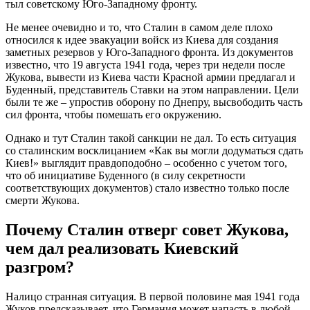
тыл советскому Юго-Западному фронту.
Не менее очевидно и то, что Сталин в самом деле плохо
относился к идее эвакуации войск из Киева для создания
заметных резервов у Юго-Западного фронта. Из документов
известно, что 19 августа 1941 года, через три недели после
Жукова, вывести из Киева части Красной армии предлагал и
Буденный, представитель Ставки на этом направлении. Цели
были те же – упростив оборону по Днепру, высвободить часть
сил фронта, чтобы помешать его окружению.
Однако и тут Сталин такой санкции не дал. То есть ситуация
со сталинским восклицанием «Как вы могли додуматься сдать
Киев!» выглядит правдоподобно – особенно с учетом того,
что об инициативе Буденного (в силу секретности
соответствующих документов) стало известно только после
смерти Жукова.
Почему Сталин отверг совет Жукова,
чем дал реализовать Киевский
разгром?
Налицо странная ситуация. В первой половине мая 1941 года
Жуков предсказывает, что Германия может напасть в любой