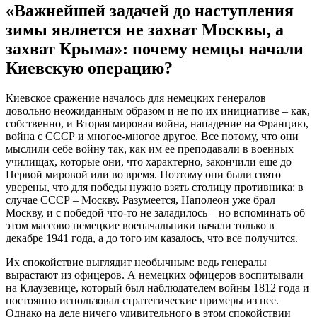
«Важнейшей задачей до наступления
зимы является не захват Москвы, а
захват Крыма»: почему немцы начали
Киевскую операцию?
Киевское сражение началось для немецких генералов
довольно неожиданным образом и не по их инициативе – как,
собственно, и Вторая мировая война, нападение на Францию,
война с СССР и многое-многое другое. Все потому, что они
мыслили себе войну так, как им ее преподавали в военных
училищах, которые они, что характерно, закончили еще до
Первой мировой или во время. Поэтому они были свято
уверены, что для победы нужно взять столицу противника: в
случае СССР – Москву. Разумеется, Наполеон уже брал
Москву, и с победой что-то не заладилось – но вспоминать об
этом массово немецкие военачальники начали только в
декабре 1941 года, а до того им казалось, что все получится.
Их спокойствие выглядит необычным: ведь генералы
вырастают из офицеров. А немецких офицеров воспитывали
на Клаузевице, который был наблюдателем войны 1812 года и
постоянно использовал стратегические примеры из нее.
Однако на деле ничего удивительного в этом спокойствии