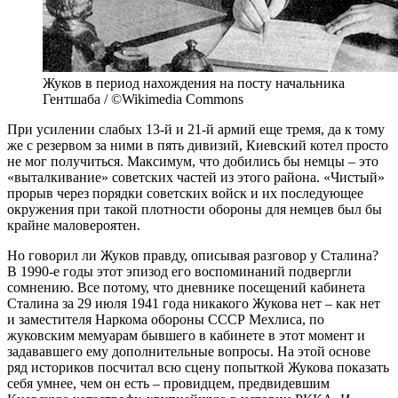
Жуков в период нахождения на посту начальника
Гентшаба / ©Wikimedia Commons
При усилении слабых 13-й и 21-й армий еще тремя, да к тому
же с резервом за ними в пять дивизий, Киевский котел просто
не мог получиться. Максимум, что добились бы немцы – это
«выталкивание» советских частей из этого района. «Чистый»
прорыв через порядки советских войск и их последующее
окружения при такой плотности обороны для немцев был бы
крайне маловероятен.
Но говорил ли Жуков правду, описывая разговор у Сталина?
В 1990-е годы этот эпизод его воспоминаний подвергли
сомнению. Все потому, что дневнике посещений кабинета
Сталина за 29 июля 1941 года никакого Жукова нет – как нет
и заместителя Наркома обороны СССР Мехлиса, по
жуковским мемуарам бывшего в кабинете в этот момент и
задававшего ему дополнительные вопросы. На этой основе
ряд историков посчитал всю сцену попыткой Жукова показать
себя умнее, чем он есть – провидцем, предвидевшим