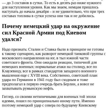
— до 3 составов в сутки. То есть в десять раз ниже нужного
для наступления уровня. Как мы знаем, немцам пришлось
наступать до начала декабря – и не удивительно, что при трех
составах топлива в сутки успеха они так и не добились.
Почему немецкий удар на окружение
сил Красной Армии под Киевом
удался?
Надо признать: Сталин и Ставка были в принципе не готовы
к такому сценарию, как разворот немецкой танковой группы с
московского направления на юг, в тыл южной части
советского фронта. Они ожидали реакции, типичной для
немецких военных: нормальные атаки на столицу, все по
Клаузевицу, все в рамках стандартов западного военного
мышления еще с XVIII века. Собственно, советский план
удара по Германии в 1941 году был сходным и тоже
предполагал в первую очередь брать Берлин, а вовсе не
захватывать румынскую нефть.
Гитлер, со своими нетипичными для военных той эпохи
идеями, пошел по принципиально иному пути. Именно
поэтому немецкий удар с севера по будущему Киевскому