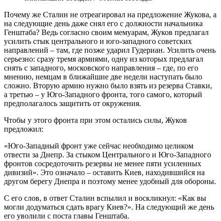
Почему же Сталин не отреагировал на предложение Жукова, а
на следующие день даже снял его с должности начальника
Генштаба? Ведь согласно своим мемуарам, Жуков предлагал
усилить стык центрального и юго-западного советских
направлений – там, где позже ударил Гудериан. Усилить очень
серьезно: сразу тремя армиями, одну из которых предлагал
снять с западного, московского направления – где, по его
мнению, немцам в ближайшие две недели наступать было
сложно. Вторую армию нужно было взять из резерва Ставки,
а третью – у Юго-Западного фронта, того самого, который
предполагалось защитить от окружения.
Чтобы у этого фронта при этом остались силы, Жуков
предложил:
«Юго-Западный фронт уже сейчас необходимо целиком
отвести за Днепр. За стыком Центрального и Юго-Западного
фронтов сосредоточить резервы не менее пяти усиленных
дивизий». Это означало – оставить Киев, находившийся на
другом берегу Днепра и поэтому менее удобный для обороны.
С его слов, в ответ Сталин вспылил и воскликнул: «Как вы
могли додуматься сдать врагу Киев?». На следующий же день
его уволили с поста главы Генштаба.