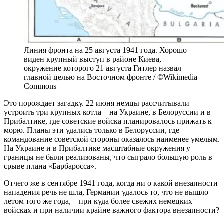
Линия фронта на 25 августа 1941 года. Хорошо
виден крупный выступ в районе Киева,
окружение которого 21 августа Гитлер назвал
главной целью на Восточном фронте / ©Wikimedia
Commons
Это порождает загадку. 22 июня немцы рассчитывали
устроить три крупных котла – на Украине, в Белоруссии и в
Прибалтике, где советские войска планировалось прижать к
морю. Планы эти удались только в Белоруссии, где
командование советской стороны оказалось наименее умелым.
На Украине и в Прибалтике масштабные окружения у
границы не были реализованы, что сыграло большую роль в
срыве плана «Барбаросса».
Отчего же в сентябре 1941 года, когда ни о какой внезапности
нападения речь не шла, Германии удалось то, что не вышло
летом того же года, – при куда более свежих немецких
войсках и при наличии крайне важного фактора внезапности?