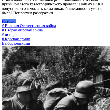
причиной этого катастрофического провала? Почему РККА
допустила его в момент, когда никакой внезапности уже не
было? Попробуем разобраться.
История
# Великая Отечественная война
# Вторая мировая война
# история
# Красная армия
Выбор редакции