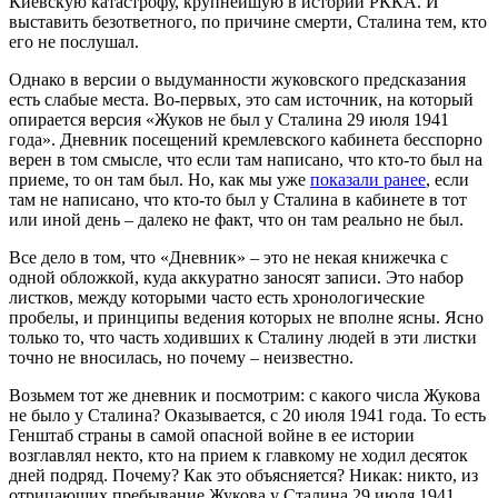
Киевскую катастрофу, крупнейшую в истории РККА. И
выставить безответного, по причине смерти, Сталина тем, кто
его не послушал.
Однако в версии о выдуманности жуковского предсказания
есть слабые места. Во-первых, это сам источник, на который
опирается версия «Жуков не был у Сталина 29 июля 1941
года». Дневник посещений кремлевского кабинета бесспорно
верен в том смысле, что если там написано, что кто-то был на
приеме, то он там был. Но, как мы уже
показали ранее
, если
там не написано, что кто-то был у Сталина в кабинете в тот
или иной день – далеко не факт, что он там реально не был.
Все дело в том, что «Дневник» – это не некая книжечка с
одной обложкой, куда аккуратно заносят записи. Это набор
листков, между которыми часто есть хронологические
пробелы, и принципы ведения которых не вполне ясны. Ясно
только то, что часть ходивших к Сталину людей в эти листки
точно не вносилась, но почему – неизвестно.
Возьмем тот же дневник и посмотрим: с какого числа Жукова
не было у Сталина? Оказывается, с 20 июля 1941 года. То есть
Генштаб страны в самой опасной войне в ее истории
возглавлял некто, кто на прием к главкому не ходил десяток
дней подряд. Почему? Как это объясняется? Никак: никто, из
отрицающих пребывание Жукова у Сталина 29 июля 1941