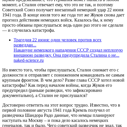
момент, а Сталин отвечает ему, что это не так, и поэтому
Советский Союз получает внезапный немецкий удар 22 июня
1941 года. В конце июля того же года тот же Жуков снова дает
прогноз действиям немецких войск. Казалось бы, к нему
просто обязаны прислушаться: ведь один раз этого не сделали
— и случилась катастрофа.
Трагедия 22 июня: один человек против всех
разведдан...
Накануне немецкого нападения СССР создал неплохую
внешнюю разведку. Она предупредила Сталина о не...
naked-science.ru
Но вместо того, чтобы прислушаться, Сталин снимает его с
должности и отправляет с понижением командовать не самым
крупным фронтом. В чем дело? Разве глава СССР хотел новой
катастрофы? Как перед началом войны, когда Жуков его
предупредил (раньше разведки, что зафиксировано
документально), а Сталин не прислушался?
Достоверно ответить на этот вопрос трудно. Известно, что в
первой половине августа 1941 года Кремль получил от
разведчика Шандора Радо данные, что немцы планируют
наступать на Москву – и пока дело касалось немецких
генералов, так и было. Чего советский разведчик не знал, так