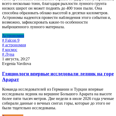
всего несколько тонн, благодаря рыхлости лунного грунта
низких широт он может поднять до 400 тонн пыли. Она
способна образовать облако высотой в десятки километров.
Астрономы надеются провести наблюдения этого события и,
возможно, зафиксировать какие-то особенности
выброшенного лунного материала.
Астрономия
# Falcon 9
# астрономия
# космос
# Луна
1 августа, 20:27
Evgenia Vavilova
Гляциологи впервые исследовали ледник на горе
Арарат
Команда исследователей из Германии и Турции впервые
исследовала ледник на вершине Большого Арарата на высоте
более пяти тысяч метров. Две недели в июле 2026 года ученые
собирали данные о вечных снегах горы, которые до этого не
были тщательно исследованы.