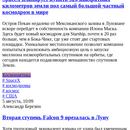
километров земли под самый большой частный
космодром в мире
Остров Пекан недалеко от Мексиканского залива в Луизиане
вскоре перейдет в собственность компании Илона Маска.
Здесь будет новый космодром для Starship, почти в 20 раз
больше, чем в Бока-Чике, где уже стоят две стартовых
площадки. Уникальное местоположение позволит компании
попытаться реализовать амбициозную цель о запуске
миллиона низкоорбитальных спутников на орбиты, где
сегодня находится подавляющее меньшинство спутников
Земли.
Космонавтика
# SpaceX
# космодромы
# космос
# США
5 августа, 10:09
Александр Березин
Вторая ступень Falcon 9 врезалась в Луну
Хотя тротиловый эквивалент взрыва от удара был умеренным,