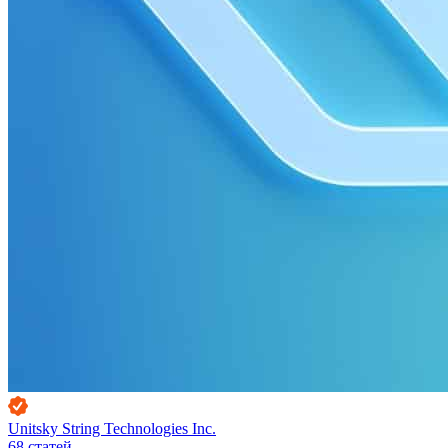
Unitsky String Technologies Inc.
68
статей