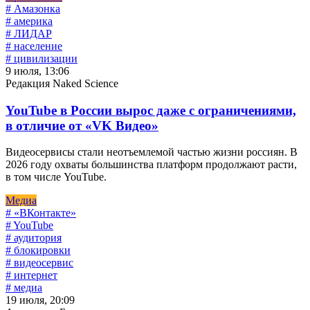
# Амазонка
# америка
# ЛИДАР
# население
# цивилизации
9 июля, 13:06
Редакция Naked Science
YouTube в России вырос даже с ограничениями,
в отличие от «VK Видео»
Видеосервисы стали неотъемлемой частью жизни россиян. В
2026 году охваты большинства платформ продолжают расти,
в том числе YouTube.
Медиа
# «ВКонтакте»
# YouTube
# аудитория
# блокировки
# видеосервис
# интернет
# медиа
19 июля, 20:09