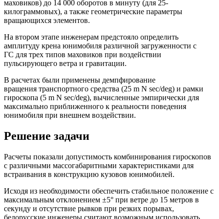
маховиков) до 14 000 оборотов в минуту (для 25-
килограммовых), а также геометрические параметры
вращающихся элементов.
На втором этапе инженерам предстояло определить
амплитуду крена юнимобиля различной загруженности с
ГС для трех типов маховиков при воздействии
пульсирующего ветра и гравитации.
В расчетах были применены демпфирование
вращения транспортного средства (25 m N sec/deg) и рамки
гироскопа (5 m N sec/deg), вычисленные эмпирически для
максимально приближенного к реальности поведения
юнимобиля при внешнем воздействии.
Решение задачи
Расчеты показали допустимость комбинирования гироскопов
с различными массогабаритными характеристиками для
встраивания в конструкцию кузовов юнимобилей.
Исходя из необходимости обеспечить стабильное положение с
максимальным отклонением ±5° при ветре до 15 метров в
секунду и отсутствие рывков при резких порывах,
белорусские инженеры считают возможным использовать