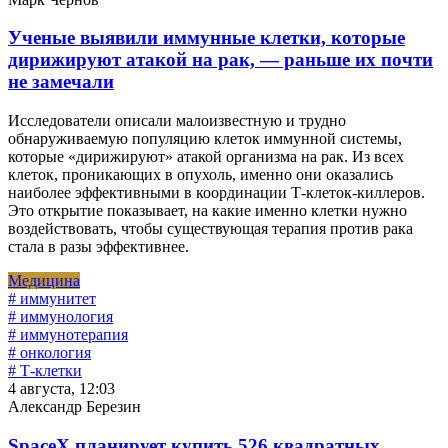
Ученые выявили иммунные клетки, которые
дирижируют атакой на рак, — раньше их почти
не замечали
Исследователи описали малоизвестную и трудно
обнаруживаемую популяцию клеток иммунной системы,
которые «дирижируют» атакой организма на рак. Из всех
клеток, проникающих в опухоль, именно они оказались
наиболее эффективными в координации Т-клеток-киллеров.
Это открытие показывает, на какие именно клетки нужно
воздействовать, чтобы существующая терапия против рака
стала в разы эффективнее.
Медицина
# иммунитет
# иммунология
# иммунотерапия
# онкология
# Т-клетки
4 августа, 12:03
Александр Березин
SpaceX планирует купить 526 квадратных