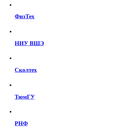
ФизТех
НИУ ВШЭ
Сколтех
ТюмГУ
РНФ