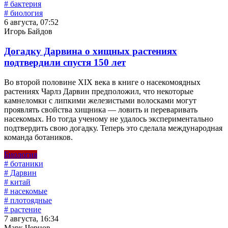
# бактерия
# биология
6 августа, 07:52
Игорь Байдов
Догадку Дарвина о хищных растениях
подтвердили спустя 150 лет
Во второй половине XIX века в книге о насекомоядных
растениях Чарлз Дарвин предположил, что некоторые
камнеломки с липкими железистыми волосками могут
проявлять свойства хищника — ловить и переваривать
насекомых. Но тогда ученому не удалось экспериментально
подтвердить свою догадку. Теперь это сделала международная
команда ботаников.
Биология
# ботаники
# Дарвин
# китай
# насекомые
# плотоядные
# растение
7 августа, 16:34
Марк Чернов