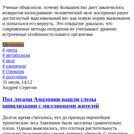
Ученые объяснили, почему большинство диет закончилось
возвратом килограммов: человеческий мозг воспринял ранее
достигнутый максимальный вес как новую норму выживания
и попытался его вернуть. Это открытие доказало, что
современные методы похудения не учитывают древние
встроенные особенности нашего организма.
Медицина
# диета
# метаболизм
# мозг
# ожирение
# Оземпик
# похудение
31 июля, 14:12
Андрей Серегин
Под лесами Амазонии нашли следы
цивилизации с миллионами жителей
Долгое время считалось, что до прихода европейцев
тропические леса Амазонии были заселены сравнительно
плохо. Однако выяснилось, что плотная растительность
скрывает большинство следов древних обществ. С помощью