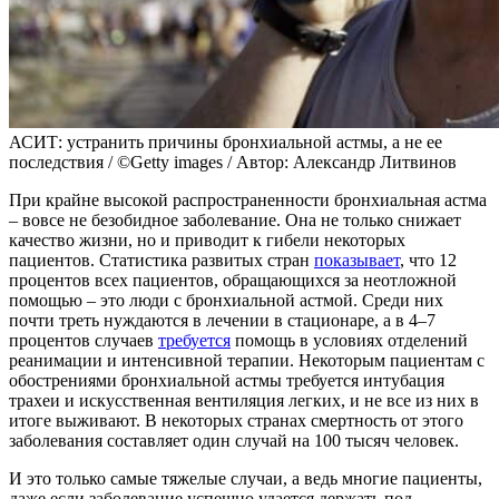
АСИТ: устранить причины бронхиальной астмы, а не ее
последствия / ©Getty images / Автор: Александр Литвинов
При крайне высокой распространенности бронхиальная астма
– вовсе не безобидное заболевание. Она не только снижает
качество жизни, но и приводит к гибели некоторых
пациентов. Статистика развитых стран
показывает
, что 12
процентов всех пациентов, обращающихся за неотложной
помощью – это люди с бронхиальной астмой. Среди них
почти треть нуждаются в лечении в стационаре, а в 4–7
процентов случаев
требуется
помощь в условиях отделений
реанимации и интенсивной терапии. Некоторым пациентам с
обострениями бронхиальной астмы требуется интубация
трахеи и искусственная вентиляция легких, и не все из них в
итоге выживают. В некоторых странах смертность от этого
заболевания составляет один случай на 100 тысяч человек.
И это только самые тяжелые случаи, а ведь многие пациенты,
даже если заболевание успешно удается держать под