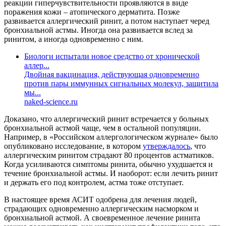
реакции гиперчувствительности проявляются в виде
поражения кожи – атопического дерматита. Позже
развивается аллергический ринит, а потом наступает черед
бронхиальной астмы. Иногда она развивается вслед за
ринитом, а иногда одновременно с ним.
Биологи испытали новое средство от хронической
аллер...
Двойная вакцинация, действующая одновременно
против пары иммунных сигнальных молекул, защитила
мы...
naked-science.ru
Доказано, что аллергический ринит встречается у больных
бронхиальной астмой чаще, чем в остальной популяции.
Например, в «Российском аллергологическом журнале» было
опубликовано исследование, в котором
утверждалось
, что
аллергическим ринитом страдают 80 процентов астматиков.
Когда усиливаются симптомы ринита, обычно ухудшается и
течение бронхиальной астмы. И наоборот: если лечить ринит
и держать его под контролем, астма тоже отступает.
В настоящее время АСИТ одобрена для лечения людей,
страдающих одновременно аллергическим насморком и
бронхиальной астмой. А своевременное лечение ринита