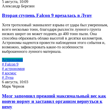
5 августа, 10:09
Александр Березин
Вторая ступень Falcon 9 врезалась в Луну
Хотя тротиловый эквивалент взрыва от удара был умеренным,
всего несколько тонн, благодаря рыхлости лунного грунта
низких широт он может поднять до 400 тонн пыли. Она
способна образовать облако высотой в десятки километров.
Астрономы надеются провести наблюдения этого события и,
возможно, зафиксировать какие-то особенности
выброшенного лунного материала.
Астрономия
# Falcon 9
# астрономия
# космос
# Луна
6 августа, 10:03
Марк Чернов
Мозг запомнил прежний максимальный вес как
новую норму и заставил организм вернуться к
нему