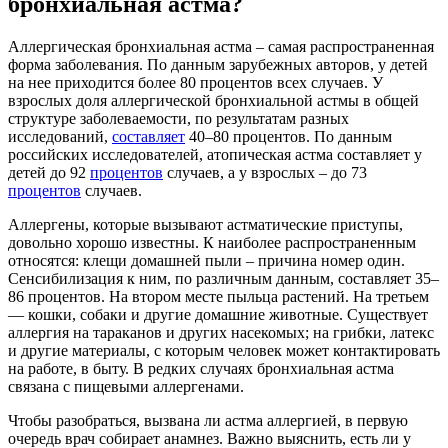
бронхиальная астма?
Аллергическая бронхиальная астма – самая распространенная
форма заболевания. По данным зарубежных авторов, у детей
на нее приходится более 80 процентов всех случаев. У
взрослых доля аллергической бронхиальной астмы в общей
структуре заболеваемости, по результатам разных
исследований,
составляет
40–80 процентов. По данным
российских исследователей, атопическая астма составляет у
детей до 92
процентов
случаев, а у взрослых – до 73
процентов
случаев.
Аллергены, которые вызывают астматические приступы,
довольно хорошо известны. К наиболее распространенным
относятся: клещи домашней пыли – причина номер один.
Сенсибилизация к ним, по различным данным, составляет 35–
86 процентов. На втором месте пыльца растений. На третьем
— кошки, собаки и другие домашние животные. Существует
аллергия на тараканов и других насекомых; на грибки, латекс
и другие материалы, с которым человек может контактировать
на работе, в быту. В редких случаях бронхиальная астма
связана с пищевыми аллергенами.
Чтобы разобраться, вызвана ли астма аллергией, в первую
очередь врач собирает анамнез. Важно выяснить, есть ли у