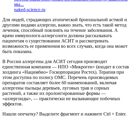
мы...
naked-science.ru
Для людей, страдающих атопической бронхиальной астмой и
другими видами аллергии, важно знать, что есть такой метод
лечения, способный повлиять на течение заболевания. А
врачи иммунологи-аллергологи должны рассказывать
пациентам о существовании АСИТ и рассматривать
возможность ее применения во всех случаях, когда она может
быть показана.
В России аллергены для АСИТ сегодня производит
единственная компания — НПО «Микроген» (входит в состав
холдинга «Нацимбио» Госкорпорации Ростех). Терапия при
этом доступна по полису ОМС. Перечень производимых
препаратов составляет более 60 наименований, включая
аллергены пыльцы деревьев, луговых трав и сорных
растений, а также их пролонгированные формы —
«аллергоиды», — практически не вызывающие побочных
эффектов.
Нашли опечатку? Выделите фрагмент и нажмите Ctrl + Enter.