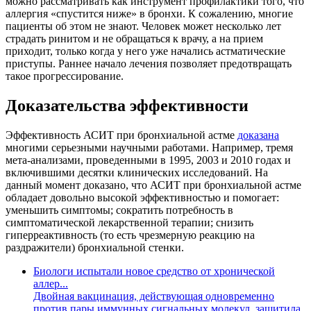
можно рассматривать как инструмент профилактики того, что
аллергия «спустится ниже» в бронхи. К сожалению, многие
пациенты об этом не знают. Человек может несколько лет
страдать ринитом и не обращаться к врачу, а на прием
приходит, только когда у него уже начались астматические
приступы. Раннее начало лечения позволяет предотвращать
такое прогрессирование.
Доказательства эффективности
Эффективность АСИТ при бронхиальной астме
доказана
многими серьезными научными работами. Например, тремя
мета-анализами, проведенными в 1995, 2003 и 2010 годах и
включившими десятки клинических исследований. На
данный момент доказано, что АСИТ при бронхиальной астме
обладает довольно высокой эффективностью и помогает:
уменьшить симптомы; сократить потребность в
симптоматической лекарственной терапии; снизить
гиперреактивность (то есть чрезмерную реакцию на
раздражители) бронхиальной стенки.
Биологи испытали новое средство от хронической
аллер...
Двойная вакцинация, действующая одновременно
против пары иммунных сигнальных молекул, защитила