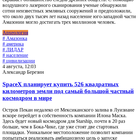
воздушного лазерного сканирования ученые обнаружили
сотни неизвестных земляных сооружений и предположили,
что около двух тысяч лет назад население юго-западной части
Амазонии могло достигать трех миллионов человек.
Археология
# Амазонка
# америка
# ЛИДАР
# население
# цивилизации
4 августа, 12:03
Александр Березин
SpaceX планирует купить 526 квадратных
километров земли под самый большой частный
космодром в мире
Остров Пекан недалеко от Мексиканского залива в Луизиане
вскоре перейдет в собственность компании Илона Маска.
Здесь будет новый космодром для Starship, почти в 20 раз
больше, чем в Бока-Чике, где уже стоят две стартовых
площадки. Уникальное местоположение позволит компании
попытаться реализовать амбициозную цель о запуске