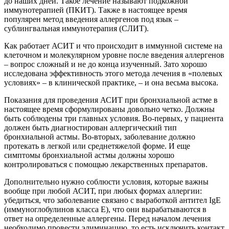
до наших дней. Такое лечение называют подкожной
иммунотерапией (ПКИТ). Также в настоящее время
популярен метод введения аллергенов под язык –
сублингвальная иммунотерапия (СЛИТ).
Как работает АСИТ и что происходит в иммунной системе на
клеточном и молекулярном уровне после введения аллергенов
– вопрос сложный и не до конца изученный. Зато хорошо
исследована эффективность этого метода лечения в «полевых
условиях» – в клинической практике, – и она весьма высока.
Показания для проведения АСИТ при бронхиальной астме в
настоящее время сформулированы довольно четко. Должны
быть соблюдены три главных условия. Во-первых, у пациента
должен быть диагностирован аллергический тип
бронхиальной астмы. Во-вторых, заболевание должно
протекать в легкой или среднетяжелой форме. И еще
симптомы бронхиальной астмы должны хорошо
контролироваться с помощью лекарственных препаратов.
Дополнительно нужно соблюсти условия, которые важны
вообще при любой АСИТ, при любых формах аллергии:
убедиться, что заболевание связано с выработкой антител IgE
(иммуноглобулинов класса E), что они вырабатываются в
ответ на определенные аллергены. Перед началом лечения
необходимо провести элиминацию, то есть исключить контакт