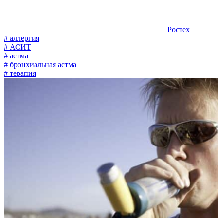
Ростех
# аллергия
# АСИТ
# астма
# бронхиальная астма
# терапия