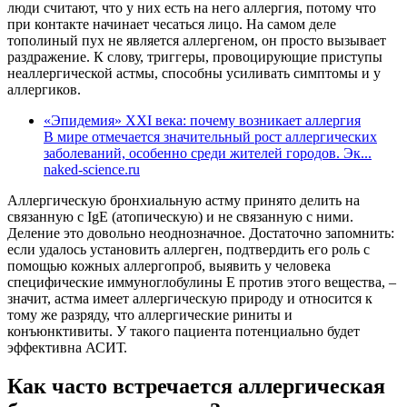
люди считают, что у них есть на него аллергия, потому что
при контакте начинает чесаться лицо. На самом деле
тополиный пух не является аллергеном, он просто вызывает
раздражение. К слову, триггеры, провоцирующие приступы
неаллергической астмы, способны усиливать симптомы и у
аллергиков.
«Эпидемия» XXI века: почему возникает аллергия
В мире отмечается значительный рост аллергических
заболеваний, особенно среди жителей городов. Эк...
naked-science.ru
Аллергическую бронхиальную астму принято делить на
связанную с IgE (атопическую) и не связанную с ними.
Деление это довольно неоднозначное. Достаточно запомнить:
если удалось установить аллерген, подтвердить его роль с
помощью кожных аллергопроб, выявить у человека
специфические иммуноглобулины E против этого вещества, –
значит, астма имеет аллергическую природу и относится к
тому же разряду, что аллергические риниты и
конъюнктивиты. У такого пациента потенциально будет
эффективна АСИТ.
Как часто встречается аллергическая