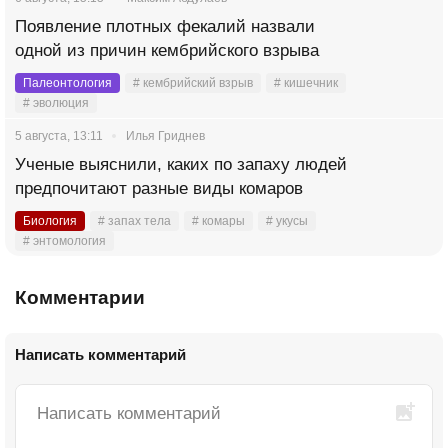
Появление плотных фекалий назвали
одной из причин кембрийского взрыва
Палеонтология
# кембрийский взрыв
# кишечник
# эволюция
5 августа, 13:11
Илья Гриднев
Ученые выяснили, каких по запаху людей
предпочитают разные виды комаров
Биология
# запах тела
# комары
# укусы
# энтомология
Комментарии
Написать комментарий