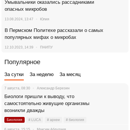
Умывальники оказались рассадниками
опасных микробов
13.08.2024, 13:47
Юлия
В Пермском Политехе рассказали о самых
популярных мифах о микробах
12.10.2023, 14:39
ПНИПУ
Популярное
За сутки
За неделю
За месяц
7 августа, 08:30
Александр Березин
Биологи пришли к выводу, что
самостоятельно живущие организмы
возникли дважды
Биология
# LUCA
# археи
# биология
6 августа, 15:15
Максим Абдулаев