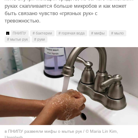
руках скапливается больше микробов и как может
быть связано чувство «грязных рук» с
тревожностью.
ПНИПУ
# бактерии
# горячая вода
# мифы
# мыло
# мытье рук
# руки
в ПНИПУ развеяли мифы о мытье рук / © Maria Lin Kim,
Unsplash