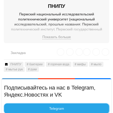
ПНИПУ
Пермский национальный исследовательский
политехнический университет (национальный
исследовательский, прошлые названия: Пермский
политехнический институт, Пермский государственный
технический университет) — технический ВУЗ Российской
Показать больше
Федерации. Основан в 1960 году как Пермский
политехнический институт (ППИ), в результате
объединения Пермского горного института
Закладка
(организованного в 1953 году) с Вечерним
машиностроительным институтом. В 1992 году ППИ в числе
ПНИПУ
первых политехнических вузов России получил статус
# бактерии
# горячая вода
# мифы
# мыло
# мытье рук
# руки
технического университета.
Подписывайтесь на нас в Telegram,
Яндекс.Новостях и VK
Telegram