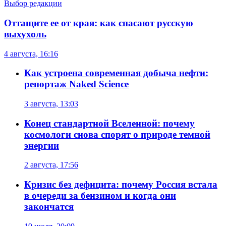
Выбор редакции
Оттащите ее от края: как спасают русскую
выхухоль
4 августа, 16:16
Как устроена современная добыча нефти:
репортаж Naked Science
3 августа, 13:03
Конец стандартной Вселенной: почему
космологи снова спорят о природе темной
энергии
2 августа, 17:56
Кризис без дефицита: почему Россия встала
в очереди за бензином и когда они
закончатся