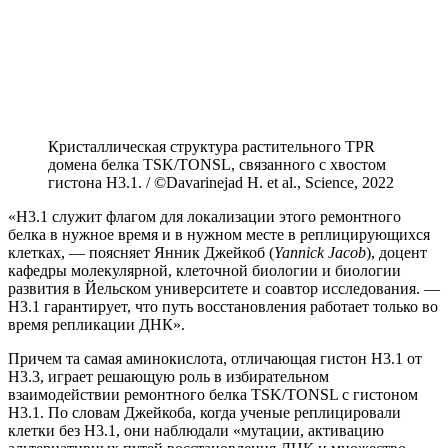
Кристаллическая структура растительного TPR
домена белка TSK/TONSL, связанного с хвостом
гистона H3.1. / ©Davarinejad H. et al., Science, 2022
«H3.1 служит флагом для локализации этого ремонтного
белка в нужное время и в нужном месте в реплицирующихся
клетках, — поясняет Янник Джейкоб (
Yannick Jacob
), доцент
кафедры молекулярной, клеточной биологии и биологии
развития в Йельском университете и соавтор исследования. —
H3.1 гарантирует, что путь восстановления работает только во
время репликации ДНК».
Причем та самая аминокислота, отличающая гистон H3.1 от
H3.3, играет решающую роль в избирательном
взаимодействии ремонтного белка TSK/TONSL с гистоном
H3.1. По словам Джейкоба, когда ученые реплицировали
клетки без H3.1, они наблюдали «мутации, активацию