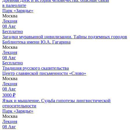
Древняя ДНК и история человечества: опасные связи
в палеолите
Парк «Зарядье»
Москва
Лекция
08
Авг
Бесплатно
Загадки муравьиной цивилизации. Тайны подземных городов
Библиотека имени Ю.А. Гагарина
Москва
Лекция
08
Авг
Бесплатно
Традиция русского сказительства
Центр славянской письменности «Слово»
Москва
Лекция
08
Авг
3000
₽
Язык и мышление. Судьба гипотезы лингвистической
относительности
Парк «Зарядье»
Москва
Лекция
08
Авг