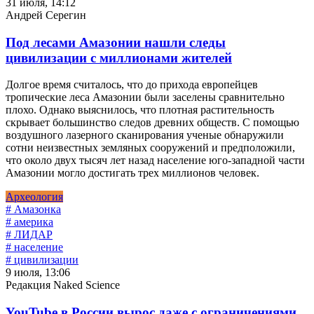
31 июля, 14:12
Андрей Серегин
Под лесами Амазонии нашли следы
цивилизации с миллионами жителей
Долгое время считалось, что до прихода европейцев
тропические леса Амазонии были заселены сравнительно
плохо. Однако выяснилось, что плотная растительность
скрывает большинство следов древних обществ. С помощью
воздушного лазерного сканирования ученые обнаружили
сотни неизвестных земляных сооружений и предположили,
что около двух тысяч лет назад население юго-западной части
Амазонии могло достигать трех миллионов человек.
Археология
# Амазонка
# америка
# ЛИДАР
# население
# цивилизации
9 июля, 13:06
Редакция Naked Science
YouTube в России вырос даже с ограничениями,