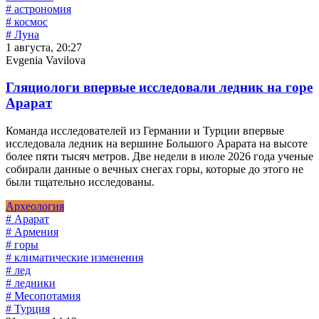
# астрономия
# космос
# Луна
1 августа, 20:27
Evgenia Vavilova
Гляциологи впервые исследовали ледник на горе
Арарат
Команда исследователей из Германии и Турции впервые
исследовала ледник на вершине Большого Арарата на высоте
более пяти тысяч метров. Две недели в июле 2026 года ученые
собирали данные о вечных снегах горы, которые до этого не
были тщательно исследованы.
Археология
# Арарат
# Армения
# горы
# климатические изменения
# лед
# ледники
# Месопотамия
# Турция