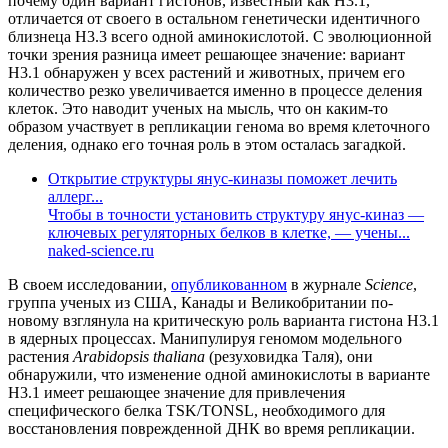
почему один вариант гистонов, известный как H3.1,
отличается от своего в остальном генетически идентичного
близнеца H3.3 всего одной аминокислотой. С эволюционной
точки зрения разница имеет решающее значение: вариант
H3.1 обнаружен у всех растений и животных, причем его
количество резко увеличивается именно в процессе деления
клеток. Это наводит ученых на мысль, что он каким-то
образом участвует в репликации генома во время клеточного
деления, однако его точная роль в этом осталась загадкой.
Открытие структуры янус-киназы поможет лечить
аллерг...
Чтобы в точности установить структуру янус-киназ —
ключевых регуляторных белков в клетке, — учены...
naked-science.ru
В своем исследовании,
опубликованном
в журнале
Science
,
группа ученых из США, Канады и Великобритании по-
новому взглянула на критическую роль варианта гистона H3.1
в ядерных процессах. Манипулируя геномом модельного
растения
Arabidopsis thaliana
(резуховидка Таля), они
обнаружили, что изменение одной аминокислоты в варианте
H3.1 имеет решающее значение для привлечения
специфического белка TSK/TONSL, необходимого для
восстановления поврежденной ДНК во время репликации.