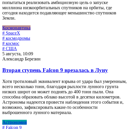
попытаться реализовать амбициозную цель о запуске
миллиона низкоорбитальных спутников на орбиты, где
сегодня находится подавляющее меньшинство спутников
Земли.
Космонавтика
# SpaceX
# космодромы
# космос
# США
5 августа, 10:09
Александр Березин
Вторая ступень Falcon 9 врезалась в Луну
Хотя тротиловый эквивалент взрыва от удара был умеренным,
всего несколько тонн, благодаря рыхлости лунного грунта
низких широт он может поднять до 400 тонн пыли. Она
способна образовать облако высотой в десятки километров.
Астрономы надеются провести наблюдения этого события и,
возможно, зафиксировать какие-то особенности
выброшенного лунного материала.
Астрономия
# Falcon 9