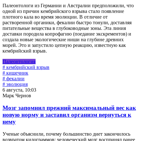
Палеонтологи из Германии и Австралии предположили, что
одной из причин кембрийского взрыва стало появление
плотного кала во время эволюции. В отличие от
растворенной органики, фекалии быстро тонули, доставляя
питательные вещества в глубоководные зоны. Эта линия
доставки породила копрофагию (поедание экскрементов) и
создала новые экологические ниши на глубине древних
морей. Это и запустило цепную реакцию, известную как
кембрийский взрыв.
Палеонтология
# кембрийский взрыв
# кишечник
# фекалии
# эволюция
6 августа, 10:03
Марк Чернов
Мозг запомнил прежний максимальный вес как
новую норму и заставил организм вернуться к
нему
Ученые объяснили, почему большинство диет закончилось
возвратом килограммов: человеческий мозг воспринял ранее