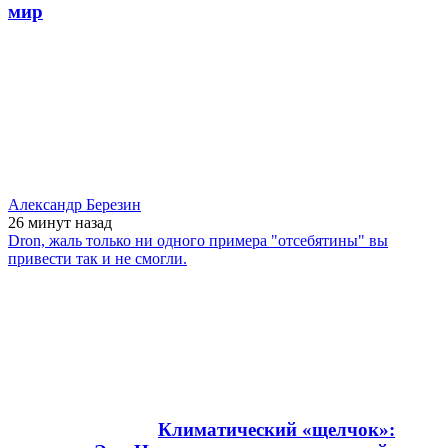
мир
Александр Березин
26 минут
назад
Dron, жаль только ни одного примера "отсебятины" вы
привести так и не смогли.
Климатический «щелчок»: