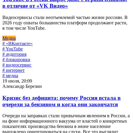
в отличие от «VK Видео»
Видеосервисы стали неотъемлемой частью жизни россиян. В
2026 году охваты большинства платформ продолжают расти,
в том числе YouTube.
Медиа
# «ВКонтакте»
# YouTube
# аудитория
# блокировки
# видеосервис
# интернет
# медиа
19 июля, 20:09
Александр Березин
Кризис без дефицита: почему Россия встала в
очереди за бензином и когда они закончатся
Очереди на заправках стали привычным явлением в России, а
на фоне информационного вакуума от властей о конкретных
показателях производства бензина в июне население
вынуждено ориентироваться на слухи. Все это выглядит