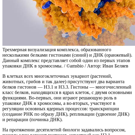
Трехмерная визуализация комплекса, образованного
несколькими белками гистонами (синий) и ДНК (оранжевый).
Данный комплекс представляет собой один из первых этапов
упаковки ДНК в хромосомы. / ©amsbio / Автор: Иван Беляев
В клетках всех многоклеточных эукариот (растений,
животных, грибов и так далее) присутствуют два варианта
белков гистонов — H3.1 и H3.3. Гистоны — многочисленный
класс белков, находящихся в ядрах клеток, с двумя основными
функциями. Во-первых, они играют решающую роль в
упаковке ДНК в хромосомы, а во-вторых, участвуют в
регуляции основных ядерных процессов: транскрипции
(создание РНК по образу ДНК), репликации (удвоение ДНК)
и репарации (починка ДНК).
На протяжении десятилетий биологи задавались вопросом,