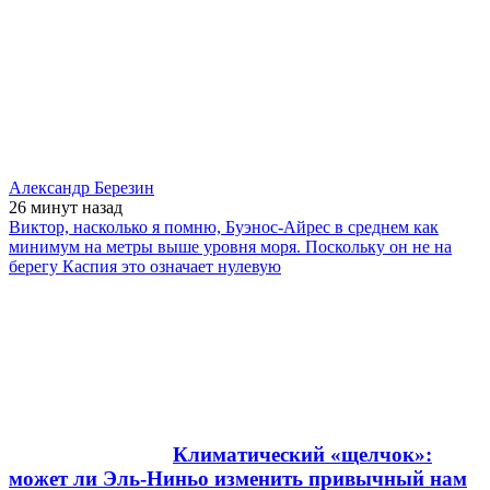
Александр Березин
26 минут
назад
Виктор, насколько я помню, Буэнос-Айрес в среднем как
минимум на метры выше уровня моря. Поскольку он не на
берегу Каспия это означает нулевую
Климатический «щелчок»:
может ли Эль-Ниньо изменить привычный нам