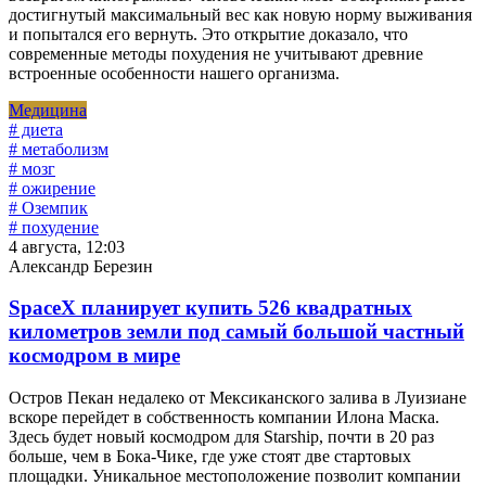
достигнутый максимальный вес как новую норму выживания
и попытался его вернуть. Это открытие доказало, что
современные методы похудения не учитывают древние
встроенные особенности нашего организма.
Медицина
# диета
# метаболизм
# мозг
# ожирение
# Оземпик
# похудение
4 августа, 12:03
Александр Березин
SpaceX планирует купить 526 квадратных
километров земли под самый большой частный
космодром в мире
Остров Пекан недалеко от Мексиканского залива в Луизиане
вскоре перейдет в собственность компании Илона Маска.
Здесь будет новый космодром для Starship, почти в 20 раз
больше, чем в Бока-Чике, где уже стоят две стартовых
площадки. Уникальное местоположение позволит компании