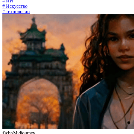
# ИИ
# Искусство
# технологии
©cbr/Midjourney