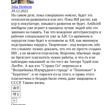
Julia Hegbom
29.12.2022
На самом деле, пока совершенно неясно, будет эта
технология развиваться или нет. Пока ИИ растят, как
кур в инкубаторе, никакого развития не будет. Artificiell
intelligens уже играет в шахматы лучше людей ибо это
завязано на память. Так что вождение автотранспорта и
рабочие специальности уже за АИ. Со временем и
хирургия тоже будет в основном за АИ, как минимум
подстраховка хирурга. Творческие - под вопросом, ибо
это сложнее: нужно доказать, что это не просто создано
ИИ , а не является плагиатом. Впрочем, обычные люди
не брезгуют плагиатить чужие работы, и что-то я не
наблюдаю наказаний за это того же Автора Тудей или
ЛитРес. А кое кто "Страну Оз" переписал в
"Волшебника Изумрудного города" и "Пиннокио" в
"Буратино", и не парился из-за этого, и права этого
плагиатчика и бездаря были очень даже защищены в
СССР. Такова жизнь.
👍
0
👎
1
+
Ответить