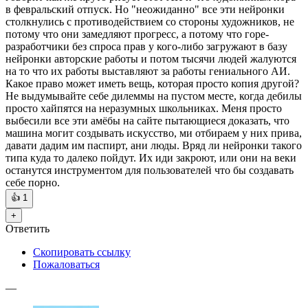
в февральский отпуск. Но "неожиданно" все эти нейронки
столкнулись с противодействием со стороны художников, не
потому что они замедляют прогресс, а потому что горе-
разработчики без спроса прав у кого-либо загружают в базу
нейронки авторские работы и потом тысячи людей жалуются
на то что их работы выставляют за работы гениального АИ.
Какое право может иметь вещь, которая просто копия другой?
Не выдумывайте себе дилеммы на пустом месте, когда дебилы
просто хайпятся на неразумных школьниках. Меня просто
выбесили все эти амёбы на сайте пытающиеся доказать, что
машина могит создывать искусство, ми отбираем у них прива,
давати дадим им паспирт, ани люды. Вряд ли нейронки такого
типа куда то далеко пойдут. Их иди закроют, или они на веки
останутся инструментом для пользователей что бы создавать
себе порно.
👍
1
+
Ответить
Скопировать ссылку
Пожаловаться
—