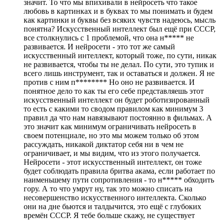
значит. То что мы впихивали в нейросеть что такое
любовь в картинках и в буквах то мы понимать и будем
как картинки и буквы без всяких чувств надеюсь, мысль
понятна? Искусственный интеллект был ещё при СССР,
все столкнулись с 1 проблемой, что она н***** не
развивается. И нейросети - это тот же самый
искусственный интеллект, который тоже, по сути, никак
не развивается, чтобы ты не делал. По сути, это тупик и
всего лишь инструмент, так и оставаться и должен. Я не
против с ним п******** Но оно не развивается. И
понятное дело то как ты его себе представляешь этот
искусственный интеллект он будет роботизированный
то есть с какими то сводом правилом как минимум 3
правил да что нам навязывают постоянно в фильмах. А
это значит как минимум ограничивать нейросеть в
своем потенциале, но это мы можем только об этом
рассуждать, никакой диктатор себя ни в чем не
ограничивает, и мы видим, что из этого получается.
Нейросети - этот искусственный интеллект, он тоже
будет соблюдать правила бритва акама, если работает по
наименьшему пути сопротивления - то н***** обходить
гору. А то что умрут ну, так это можно списать на
несовершенство искусственного интеллекта. Сколько
они на дне бьются и талдычится, это ещё с глубоких
времён СССР. Я тебе больше скажу, не существует