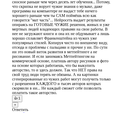
сносное раньше чем через десять лет обучения... Потому,
что скрипка не ворует чужие знания о музыке, даже
программа на компьютере не выдаст тебе ничего
хорошего раньше чем ты САМ поймёшь всю как
говорится "мат часть"... Нейросеть выдает результаты
опираясь на ГОТОВЫЕ ЧУЖИЕ решения, живых и уже
мертвых людей владеющих правами на свои работы. В
нее не загружают книги и она их не обдумывает а лишь
хорошо сплавляет Франкенштейна из чужих уже
популярных стилей. Копируя чисто по внешнему виду,
отсюда и проблемы с пальцами и прочие у ии. По сути
ии это новый виток развития в метпейтинге а не
рисование. И если занимаясь Метпейтингом на
коммерческой основе, платишь автору рисунков и фото
на основе которых работаешь, что бы выкупить
авторство, то и здесь должен. Так что НЕТ права на
свой труд люди терять не обязаны. А на картинки
сгенерированные из чужих работ могут получить только
с разрешения КАЖДОГО и тысяч авторов которых
скормили в ии... Не каждый сможет себе позволить
оплатить такое авторство.
👍
1
+
Ответить