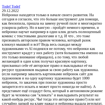
Todef Todef
29.12.2022
Нейронки находятся только в начале своего развития. На
сегодня я согласен, что это больше инструмент для помощи,
как бензопила, пришла на замену ручной пиле и многократно
ускорила работу. Но я вангую - пройдёт немного времени, и
нейронки научат например в один клик делать полноценный
комикс с текстовыми диалогами и т.д. И что , это тоже
признавать авторским правом человека, который разок
кликнул мышкой и всё? Ведь весь скандал между
художниками vs Al поднялся не потому, что нейронки как
инструмент крадут у них работу (хотя большинства именно на
это только внимание обращало), а по тому, что любой
желающий в один клик получал красивую картинку,
присваивал себе её авторское право и выкладывал её на
ресурсе художников выдавая за свою работу как художника.
(если например завалить картинками нейронок сайт для
художников и на одну картинку художника будет 1000
нейронок, то заказчик при поиске художника просто
запарится его искать и может просто никогда не найти). А
представьте ещё создадут бота, который в автономном режиме
будет за человека сам "кликать" и выкладывать результат на
какой-нибудь ресурс. Чьё тогда это авторское право?) или кот
случайно лапкой на клаву нажал и нейронка выдала результат,