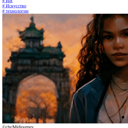
# ИИ
# Искусство
# технологии
©cbr/Midjourney