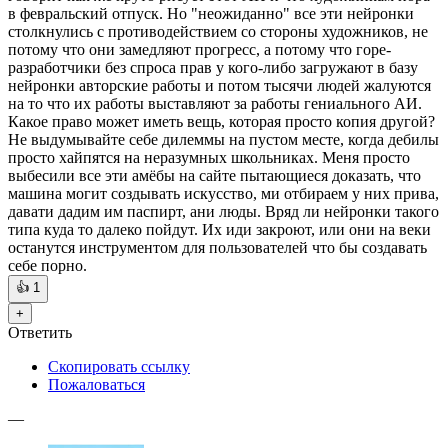
в февральский отпуск. Но "неожиданно" все эти нейронки
столкнулись с противодействием со стороны художников, не
потому что они замедляют прогресс, а потому что горе-
разработчики без спроса прав у кого-либо загружают в базу
нейронки авторские работы и потом тысячи людей жалуются
на то что их работы выставляют за работы гениального АИ.
Какое право может иметь вещь, которая просто копия другой?
Не выдумывайте себе дилеммы на пустом месте, когда дебилы
просто хайпятся на неразумных школьниках. Меня просто
выбесили все эти амёбы на сайте пытающиеся доказать, что
машина могит создывать искусство, ми отбираем у них прива,
давати дадим им паспирт, ани люды. Вряд ли нейронки такого
типа куда то далеко пойдут. Их иди закроют, или они на веки
останутся инструментом для пользователей что бы создавать
себе порно.
👍
1
+
Ответить
Скопировать ссылку
Пожаловаться
—