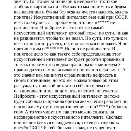
значит. То что мы впихивали в нейросеть что такое
любовь в картинках и в буквах то мы понимать и будем
как картинки и буквы без всяких чувств надеюсь, мысль
понятна? Искусственный интеллект был ещё при СССР,
все столкнулись с 1 проблемой, что она н***** не
развивается. И нейросети - это тот же самый
искусственный интеллект, который тоже, по сути, никак
не развивается, чтобы ты не делал. По сути, это тупик и
всего лишь инструмент, так и оставаться и должен. Я не
против с ним п******** Но оно не развивается. И
понятное дело то как ты его себе представляешь этот
искусственный интеллект он будет роботизированный
то есть с какими то сводом правилом как минимум 3
правил да что нам навязывают постоянно в фильмах. А
это значит как минимум ограничивать нейросеть в
своем потенциале, но это мы можем только об этом
рассуждать, никакой диктатор себя ни в чем не
ограничивает, и мы видим, что из этого получается.
Нейросети - этот искусственный интеллект, он тоже
будет соблюдать правила бритва акама, если работает по
наименьшему пути сопротивления - то н***** обходить
гору. А то что умрут ну, так это можно списать на
несовершенство искусственного интеллекта. Сколько
они на дне бьются и талдычится, это ещё с глубоких
времён СССР. Я тебе больше скажу, не существует