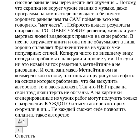
сносное раньше чем через десять лет обучения... Потому,
что скрипка не ворует чужие знания о музыке, даже
программа на компьютере не выдаст тебе ничего
хорошего раньше чем ты САМ поймёшь всю как
говорится "мат часть"... Нейросеть выдает результаты
опираясь на ГОТОВЫЕ ЧУЖИЕ решения, живых и уже
мертвых людей владеющих правами на свои работы. В
нее не загружают книги и она их не обдумывает а лишь
хорошо сплавляет Франкенштейна из чужих уже
популярных стилей. Копируя чисто по внешнему виду,
отсюда и проблемы с пальцами и прочие у ии. По сути
ии это новый виток развития в метпейтинге а не
рисование. И если занимаясь Метпейтингом на
коммерческой основе, платишь автору рисунков и фото
на основе которых работаешь, что бы выкупить
авторство, то и здесь должен. Так что НЕТ права на
свой труд люди терять не обязаны. А на картинки
сгенерированные из чужих работ могут получить только
с разрешения КАЖДОГО и тысяч авторов которых
скормили в ии... Не каждый сможет себе позволить
оплатить такое авторство.
👍
1
+
Ответить