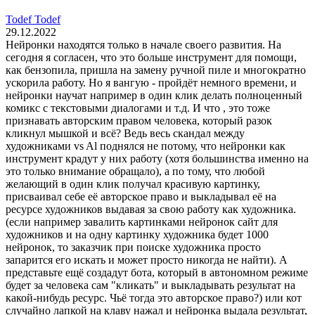
Todef Todef
29.12.2022
Нейронки находятся только в начале своего развития. На
сегодня я согласен, что это больше инструмент для помощи,
как бензопила, пришла на замену ручной пиле и многократно
ускорила работу. Но я вангую - пройдёт немного времени, и
нейронки научат например в один клик делать полноценный
комикс с текстовыми диалогами и т.д. И что , это тоже
признавать авторским правом человека, который разок
кликнул мышкой и всё? Ведь весь скандал между
художниками vs Al поднялся не потому, что нейронки как
инструмент крадут у них работу (хотя большинства именно на
это только внимание обращало), а по тому, что любой
желающий в один клик получал красивую картинку,
присваивал себе её авторское право и выкладывал её на
ресурсе художников выдавая за свою работу как художника.
(если например завалить картинками нейронок сайт для
художников и на одну картинку художника будет 1000
нейронок, то заказчик при поиске художника просто
запарится его искать и может просто никогда не найти). А
представьте ещё создадут бота, который в автономном режиме
будет за человека сам "кликать" и выкладывать результат на
какой-нибудь ресурс. Чьё тогда это авторское право?) или кот
случайно лапкой на клаву нажал и нейронка выдала результат,