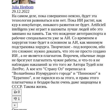
Julia Hegbom
29.12.2022
На самом деле, пока совершенно неясно, будет эта
технология развиваться или нет. Пока ИИ растят, как
кур в инкубаторе, никакого развития не будет. Artificiell
intelligens уже играет в шахматы лучше людей ибо это
завязано на память. Так что вождение автотранспорта и
рабочие специальности уже за АИ. Со временем и
хирургия тоже будет в основном за АИ, как минимум
подстраховка хирурга. Творческие - под вопросом, ибо
это сложнее: нужно доказать, что это не просто создано
ИИ , а не является плагиатом. Впрочем, обычные люди
не брезгуют плагиатить чужие работы, и что-то я не
наблюдаю наказаний за это того же Автора Тудей или
ЛитРес. А кое кто "Страну Оз" переписал в
"Волшебника Изумрудного города" и "Пиннокио" в
"Буратино", и не парился из-за этого, и права этого
плагиатчика и бездаря были очень даже защищены в
СССР. Такова жизнь.
👍
0
👎
1
+
Ответить