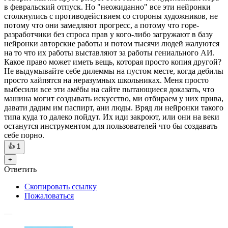
в февральский отпуск. Но "неожиданно" все эти нейронки
столкнулись с противодействием со стороны художников, не
потому что они замедляют прогресс, а потому что горе-
разработчики без спроса прав у кого-либо загружают в базу
нейронки авторские работы и потом тысячи людей жалуются
на то что их работы выставляют за работы гениального АИ.
Какое право может иметь вещь, которая просто копия другой?
Не выдумывайте себе дилеммы на пустом месте, когда дебилы
просто хайпятся на неразумных школьниках. Меня просто
выбесили все эти амёбы на сайте пытающиеся доказать, что
машина могит создывать искусство, ми отбираем у них прива,
давати дадим им паспирт, ани люды. Вряд ли нейронки такого
типа куда то далеко пойдут. Их иди закроют, или они на веки
останутся инструментом для пользователей что бы создавать
себе порно.
👍
1
+
Ответить
Скопировать ссылку
Пожаловаться
—