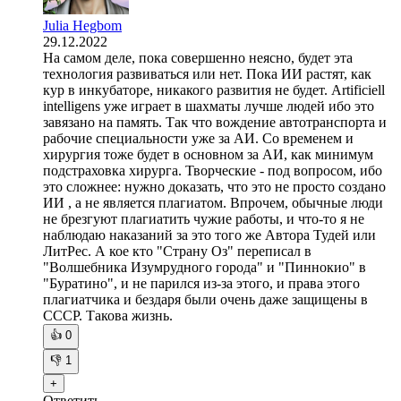
Julia Hegbom
29.12.2022
На самом деле, пока совершенно неясно, будет эта
технология развиваться или нет. Пока ИИ растят, как
кур в инкубаторе, никакого развития не будет. Artificiell
intelligens уже играет в шахматы лучше людей ибо это
завязано на память. Так что вождение автотранспорта и
рабочие специальности уже за АИ. Со временем и
хирургия тоже будет в основном за АИ, как минимум
подстраховка хирурга. Творческие - под вопросом, ибо
это сложнее: нужно доказать, что это не просто создано
ИИ , а не является плагиатом. Впрочем, обычные люди
не брезгуют плагиатить чужие работы, и что-то я не
наблюдаю наказаний за это того же Автора Тудей или
ЛитРес. А кое кто "Страну Оз" переписал в
"Волшебника Изумрудного города" и "Пиннокио" в
"Буратино", и не парился из-за этого, и права этого
плагиатчика и бездаря были очень даже защищены в
СССР. Такова жизнь.
👍
0
👎
1
+
Ответить