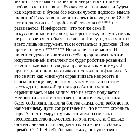
значит. То что мы впихивали в нейросеть что такое
любовь в картинках и в буквах то мы понимать и будем
как картинки и буквы без всяких чувств надеюсь, мысль
понятна? Искусственный интеллект был ещё при СССР,
все столкнулись с 1 проблемой, что она н***** не
развивается. И нейросети - это тот же самый
искусственный интеллект, который тоже, по сути, никак
не развивается, чтобы ты не делал. По сути, это тупик и
всего лишь инструмент, так и оставаться и должен. Я не
против с ним п******** Но оно не развивается. И
понятное дело то как ты его себе представляешь этот
искусственный интеллект он будет роботизированный
то есть с какими то сводом правилом как минимум 3
правил да что нам навязывают постоянно в фильмах. А
это значит как минимум ограничивать нейросеть в
своем потенциале, но это мы можем только об этом
рассуждать, никакой диктатор себя ни в чем не
ограничивает, и мы видим, что из этого получается.
Нейросети - этот искусственный интеллект, он тоже
будет соблюдать правила бритва акама, если работает по
наименьшему пути сопротивления - то н***** обходить
гору. А то что умрут ну, так это можно списать на
несовершенство искусственного интеллекта. Сколько
они на дне бьются и талдычится, это ещё с глубоких
времён СССР. Я тебе больше скажу, не существует