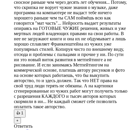
сносное раньше чем через десять лет обучения... Потому,
что скрипка не ворует чужие знания о музыке, даже
программа на компьютере не выдаст тебе ничего
хорошего раньше чем ты САМ поймёшь всю как
говорится "мат часть"... Нейросеть выдает результаты
опираясь на ГОТОВЫЕ ЧУЖИЕ решения, живых и уже
мертвых людей владеющих правами на свои работы. В
нее не загружают книги и она их не обдумывает а лишь
хорошо сплавляет Франкенштейна из чужих уже
популярных стилей. Копируя чисто по внешнему виду,
отсюда и проблемы с пальцами и прочие у ии. По сути
ии это новый виток развития в метпейтинге а не
рисование. И если занимаясь Метпейтингом на
коммерческой основе, платишь автору рисунков и фото
на основе которых работаешь, что бы выкупить
авторство, то и здесь должен. Так что НЕТ права на
свой труд люди терять не обязаны. А на картинки
сгенерированные из чужих работ могут получить только
с разрешения КАЖДОГО и тысяч авторов которых
скормили в ии... Не каждый сможет себе позволить
оплатить такое авторство.
👍
1
+
Ответить