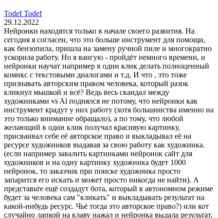
Todef Todef
29.12.2022
Нейронки находятся только в начале своего развития. На
сегодня я согласен, что это больше инструмент для помощи,
как бензопила, пришла на замену ручной пиле и многократно
ускорила работу. Но я вангую - пройдёт немного времени, и
нейронки научат например в один клик делать полноценный
комикс с текстовыми диалогами и т.д. И что , это тоже
признавать авторским правом человека, который разок
кликнул мышкой и всё? Ведь весь скандал между
художниками vs Al поднялся не потому, что нейронки как
инструмент крадут у них работу (хотя большинства именно на
это только внимание обращало), а по тому, что любой
желающий в один клик получал красивую картинку,
присваивал себе её авторское право и выкладывал её на
ресурсе художников выдавая за свою работу как художника.
(если например завалить картинками нейронок сайт для
художников и на одну картинку художника будет 1000
нейронок, то заказчик при поиске художника просто
запарится его искать и может просто никогда не найти). А
представьте ещё создадут бота, который в автономном режиме
будет за человека сам "кликать" и выкладывать результат на
какой-нибудь ресурс. Чьё тогда это авторское право?) или кот
случайно лапкой на клаву нажал и нейронка выдала результат,