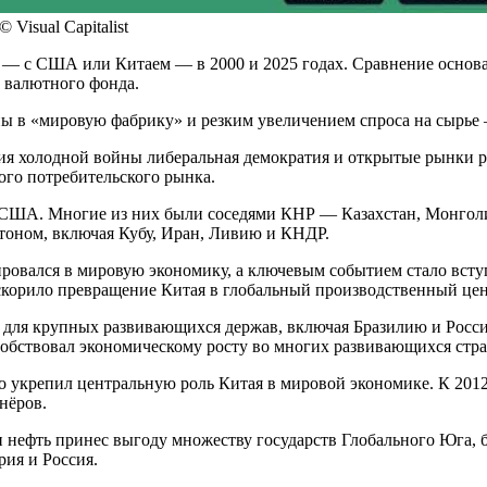
Visual Capitalist
е — с США или Китаем — в 2000 и 2025 годах. Сравнение основа
 валютного фонда.
 в «мировую фабрику» и резким увеличением спроса на сырье —
ия холодной войны либеральная демократия и открытые рынки р
ого потребительского рынка.
с США. Многие из них были соседями КНР — Казахстан, Монголи
оном, включая Кубу, Иран, Ливию и КНДР.
грировался в мировую экономику, а ключевым событием стало вс
скорило превращение Китая в глобальный производственный цен
для крупных развивающихся держав, включая Бразилию и Росси
собствовал экономическому росту во многих развивающихся стра
о укрепил центральную роль Китая в мировой экономике. К 2012
нёров.
и нефть принес выгоду множеству государств Глобального Юга, 
рия и Россия.