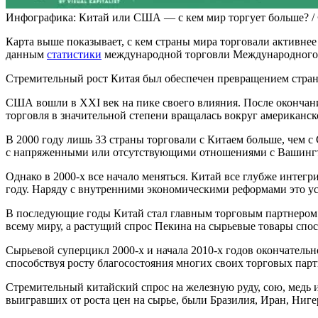
Инфографика: Китай или США — с кем мир торгует больше? / © 
Карта выше показывает, с кем страны мира торговали активне
данным
статистики
международной торговли Международного
Стремительный рост Китая был обеспечен превращением страны
США вошли в XXI век на пике своего влияния. После окончан
торговля в значительной степени вращалась вокруг американск
В 2000 году лишь 33 страны торговали с Китаем больше, чем 
с напряженными или отсутствующими отношениями с Вашингт
Однако в 2000-х все начало меняться. Китай все глубже инте
году. Наряду с внутренними экономическими реформами это у
В последующие годы Китай стал главным торговым партнером 
всему миру, а растущий спрос Пекина на сырьевые товары спо
Сырьевой суперцикл 2000-х и начала 2010-х годов окончательн
способствуя росту благосостояния многих своих торговых парт
Стремительный китайский спрос на железную руду, сою, медь 
выигравших от роста цен на сырье, были Бразилия, Иран, Ниге