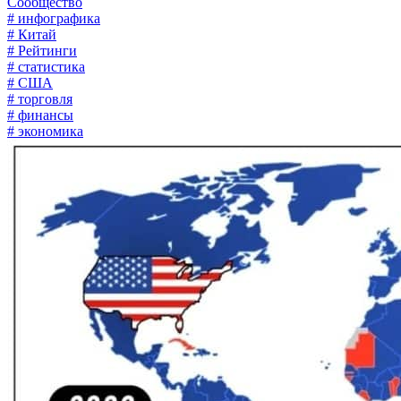
Сообщество
# инфографика
# Китай
# Рейтинги
# статистика
# США
# торговля
# финансы
# экономика