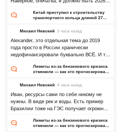
Наверное, опечатка, и должно быть 2026-
2040?
Китай приступил к строительству
транспортного кольца длиной 27
тысяч километров
Михаил Невский
3 часа
назад
Alexander, это отдельная тема до 2019
года просто в России хранически
недофинансировали буквально ВСЁ. И то
что экономика росла в 2022-2023 это
Лимиты из-за бензинового кризиса
отчасти
отменили — как это прогнозировал
ранее Naked Science
Михаил Невский
4 часа
назад
Иван, ресурсы сами по себе никому не
нужны. В виде рек и воды. Есть пример
Бразилии тоже на ГЭС получает огромную
долю электричества только живёт
Лимиты из-за бензинового кризиса
отменили — как это прогнозировал
ранее Naked Science