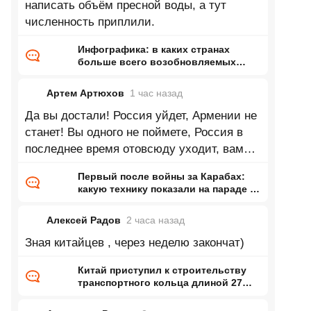
написать объём пресной воды, а тут
численность приплили.
Инфографика: в каких странах
больше всего возобновляемых
запасов пресной воды на одного
жителя
Артем Артюхов
1 час
назад
Да вы достали! Россия уйдет, Армении не
станет! Вы одного не поймете, Россия в
последнее время отовсюду уходит, вам
никому, ни о чем это не говорит??!
Первый после войны за Карабах:
какую технику показали на параде в
Армении
Алексей Радов
2 часа
назад
Зная китайцев , через неделю закончат)
Китай приступил к строительству
транспортного кольца длиной 27
тысяч километров