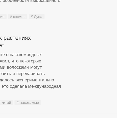
то особенности выброшенного
мия
# космос
# Луна
х растениях
ет
иге о насекомоядных
жил, что некоторые
ми волосками могут
овить и переваривать
удалось экспериментально
ь это сделала международная
# китай
# насекомые