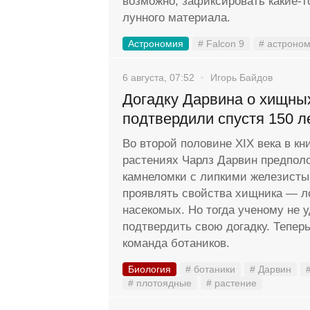
возможно, зафиксировать какие-
лунного материала.
Астрономия
# Falcon 9
# астроно
6 августа, 07:52
Игорь Байдов
Догадку Дарвина о хищны
подтвердили спустя 150 л
Во второй половине XIX века в кн
растениях Чарлз Дарвин предполо
камнеломки с липкими железисты
проявлять свойства хищника — л
насекомых. Но тогда ученому не 
подтвердить свою догадку. Тепер
команда ботаников.
Биология
# ботаники
# Дарвин
# плотоядные
# растение