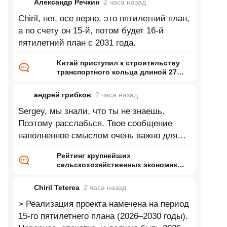
Александр Речкин
2 часа
назад
Chiril, нет, все верно, это пятилетний план,
а по счету он 15-й, потом будет 16-й
пятилетний план с 2031 года.
Китай приступил к строительству
транспортного кольца длиной 27
тысяч километров
андрей грибков
2 часа
назад
Sergey, мы знали, что ты не знаешь.
Поэтому расслабься. Твое сообщение
наполненное смыслом очень важно для
нас!
Рейтинг крупнейших
сельскохозяйственных экономик
мира
Chiril Teterea
2 часа
назад
> Реализация проекта намечена на период
15-го пятилетнего плана (2026–2030 годы).