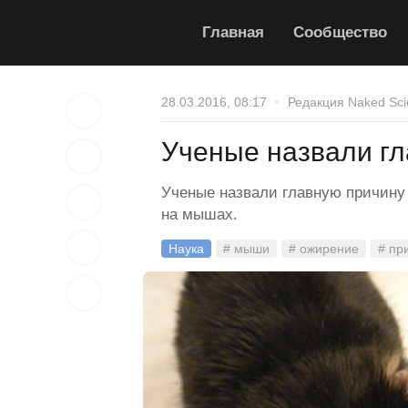
Главная
Сообщество
28.03.2016, 08:17
Редакция Naked Sci
Ученые назвали г
Ученые назвали главную причину
на мышах.
Наука
# мыши
# ожирение
# пр