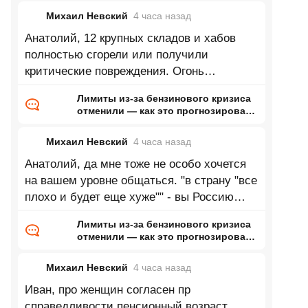
Михаил Невский
4 часа
назад
Анатолий, 12 крупных складов и хабов
полностью сгорели или получили
критические повреждения. Огонь
уничтожил более 1,5 млн кв. метров
Лимиты из-за бензинового кризиса
складских
отменили — как это прогнозировал
ранее Naked Science
Михаил Невский
4 часа
назад
Анатолий, да мне тоже не особо хочется
на вашем уровне общаться. "в страну "все
плохо и будет еще хуже"" - вы Россию
имеете ввиду или что? США? Европу?
Лимиты из-за бензинового кризиса
отменили — как это прогнозировал
ранее Naked Science
Михаил Невский
4 часа
назад
Иван, про женщин согласен пр
справедливости пенсионный возраст