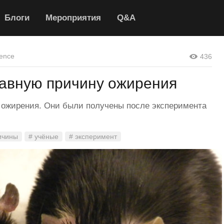
Блоги
Мероприятия
Q&A
ence
436
лавную причину ожирения
 ожирения. Они были получены после эксперимента
ичины
# учёные
# эксперимент