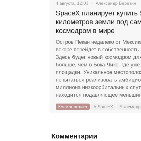
4 августа, 12:03
Александр Березин
SpaceX планирует купить 
километров земли под са
космодром в мире
Остров Пекан недалеко от Мексик
вскоре перейдет в собственность
Здесь будет новый космодром для 
больше, чем в Бока-Чике, где уже
площадки. Уникальное местополо
попытаться реализовать амбицио
миллиона низкоорбитальных спутн
находится подавляющее меньшин
Космонавтика
# SpaceX
# космод
Комментарии