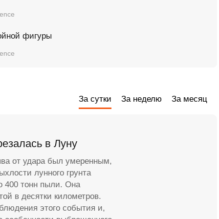
ience
ойной фигуры
ience
За сутки
За неделю
За месяц
резалась в Луну
ыва от удара был умеренным,
рыхлости лунного грунта
о 400 тонн пыли. Она
той в десятки километров.
блюдения этого события и,