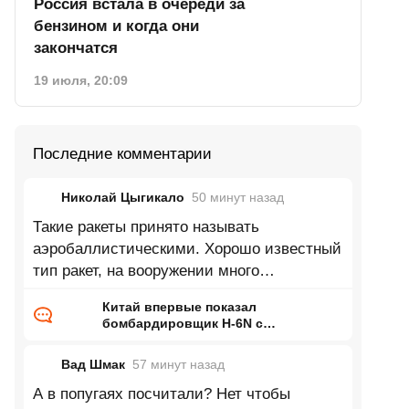
Россия встала в очереди за
бензином и когда они
закончатся
19 июля, 20:09
Последние комментарии
Николай Цыгикало
50 минут
назад
Такие ракеты принято называть
аэробаллистическими. Хорошо известный
тип ракет, на вооружении много
десятилетий.
Китай впервые показал
бомбардировщик H-6N с
предполагаемой
аэробаллистической ракетой
Вад Шмак
57 минут
назад
А в попугаях посчитали? Нет чтобы