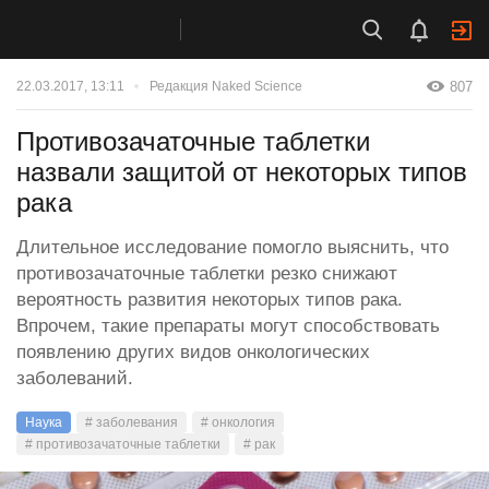
807
22.03.2017, 13:11
Редакция Naked Science
Противозачаточные таблетки
назвали защитой от некоторых типов
рака
Длительное исследование помогло выяснить, что
противозачаточные таблетки резко снижают
вероятность развития некоторых типов рака.
Впрочем, такие препараты могут способствовать
появлению других видов онкологических
заболеваний.
Наука
# заболевания
# онкология
# противозачаточные таблетки
# рак