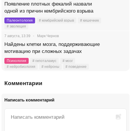
Появление плотных фекалий назвали
одной из причин кембрийского взрыва
Палеонтология
# кембрийский взрыв
# кишечник
# эволюция
7 августа, 13:39
Марк Чернов
Найдены клетки мозга, поддерживающие
мотивацию при сложных задачах
Психология
# гипоталамус
# мозг
# нейробиология
# нейроны
# поведение
Комментарии
Написать комментарий