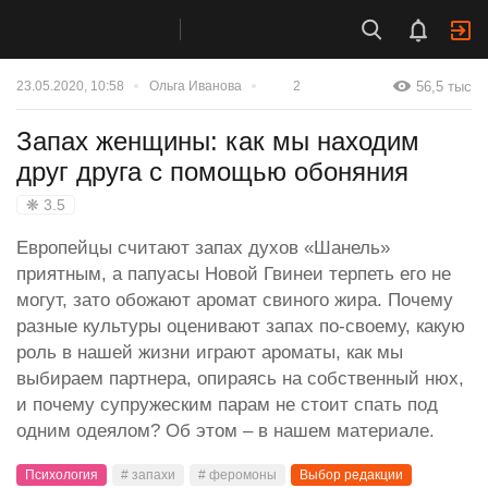
56,5 тыс
23.05.2020, 10:58
Ольга Иванова
2
Запах женщины: как мы находим
друг друга с помощью обоняния
❋ 3.5
Европейцы считают запах духов «Шанель»
приятным, а папуасы Новой Гвинеи терпеть его не
могут, зато обожают аромат свиного жира. Почему
разные культуры оценивают запах по-своему, какую
роль в нашей жизни играют ароматы, как мы
выбираем партнера, опираясь на собственный нюх,
и почему супружеским парам не стоит спать под
одним одеялом? Об этом – в нашем материале.
Психология
# запахи
# феромоны
Выбор редакции