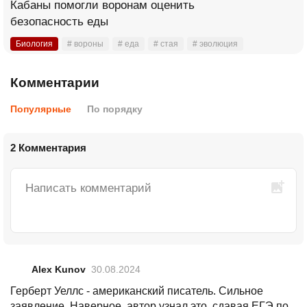
Кабаны помогли воронам оценить
безопасность еды
Биология
# вороны
# еда
# стая
# эволюция
Комментарии
Популярные
По порядку
2 Комментария
Alex Kunov
30.08.2024
Герберт Уеллс - американский писатель. Сильное
заявление. Наверное, автор узнал это, сдавая ЕГЭ по