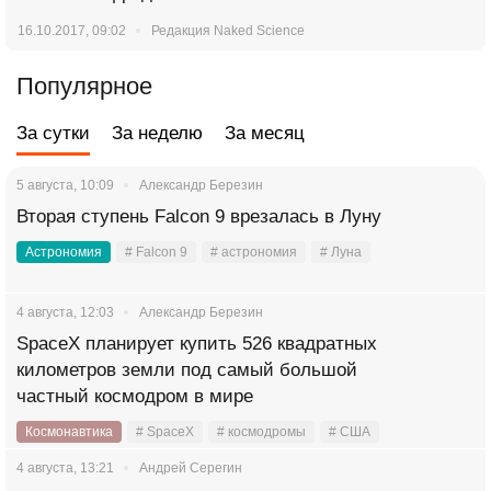
16.10.2017, 09:02
Редакция Naked Science
Популярное
За сутки
За неделю
За месяц
5 августа, 10:09
Александр Березин
Вторая ступень Falcon 9 врезалась в Луну
Астрономия
# Falcon 9
# астрономия
# Луна
4 августа, 12:03
Александр Березин
SpaceX планирует купить 526 квадратных
километров земли под самый большой
частный космодром в мире
Космонавтика
# SpaceX
# космодромы
# США
4 августа, 13:21
Андрей Серегин