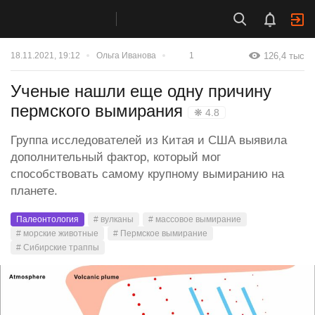
126,4 тыс
18.11.2021, 19:12
Ольга Иванова
1
Ученые нашли еще одну причину
пермского вымирания
❋ 4.8
Группа исследователей из Китая и США выявила
дополнительный фактор, который мог
способствовать самому крупному вымиранию на
планете.
Палеонтология
# вулканы
# массовое вымирание
# морские животные
# Пермское вымирание
# Сибирские траппы