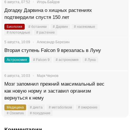
6 августа, 07:52
Игорь Байдов
Догадку Дарвина о хищных растениях
подтвердили спустя 150 лет
Биология
# ботаники
# Дарвин
# насекомые
# плотоядные
# растение
5 августа, 10:09
Александр Березин
Вторая ступень Falcon 9 врезалась в Луну
Астрономия
# Falcon 9
# астрономия
# Луна
6 августа, 10:03
Марк Чернов
Мозг запомнил прежний максимальный вес
как новую норму и заставил организм
вернуться к нему
Медицина
# диета
# метаболизм
# ожирение
# Оземпик
# похудение
Комментарии