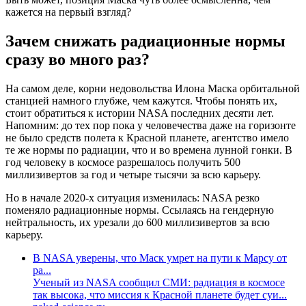
кажется на первый взгляд?
Зачем снижать радиационные нормы
сразу во много раз?
На самом деле, корни недовольства Илона Маска орбитальной
станцией намного глубже, чем кажутся. Чтобы понять их,
стоит обратиться к истории NASA последних десяти лет.
Напомним: до тех пор пока у человечества даже на горизонте
не было средств полета к Красной планете, агентство имело
те же нормы по радиации, что и во времена лунной гонки. В
год человеку в космосе разрешалось получить 500
миллизивертов за год и четыре тысячи за всю карьеру.
Но в начале 2020-х ситуация изменилась: NASA резко
поменяло радиационные нормы. Ссылаясь на гендерную
нейтральность, их урезали до 600 миллизивертов за всю
карьеру.
В NASA уверены, что Маск умрет на пути к Марсу от
ра...
Ученый из NASA сообщил СМИ: радиация в космосе
так высока, что миссия к Красной планете будет суи...