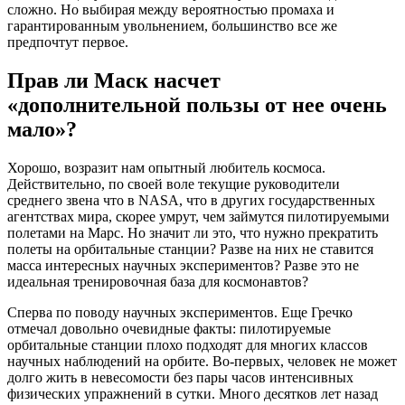
сложно. Но выбирая между вероятностью промаха и
гарантированным увольнением, большинство все же
предпочтут первое.
Прав ли Маск насчет
«дополнительной пользы от нее очень
мало»?
Хорошо, возразит нам опытный любитель космоса.
Действительно, по своей воле текущие руководители
среднего звена что в NASA, что в других государственных
агентствах мира, скорее умрут, чем займутся пилотируемыми
полетами на Марс. Но значит ли это, что нужно прекратить
полеты на орбитальные станции? Разве на них не ставится
масса интересных научных экспериментов? Разве это не
идеальная тренировочная база для космонавтов?
Сперва по поводу научных экспериментов. Еще Гречко
отмечал довольно очевидные факты: пилотируемые
орбитальные станции плохо подходят для многих классов
научных наблюдений на орбите. Во-первых, человек не может
долго жить в невесомости без пары часов интенсивных
физических упражнений в сутки. Много десятков лет назад