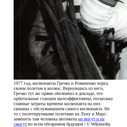
1977 год, космонавты Гречко и Романенко перед
своим полетом в космос. Вернувшись из него,
Гречко тут же прямо обозначил в докладе, что
орбитальные станции малоэффективны, поскольку
главные затраты времени космонавта на них
связаны с обслуживанием самого космонавта. Не
то с пилотируемыми полетами на Луну и Марс:
заменить там человека автоматы
не могут и не
смогут
во всем обозримом будущем / © Wikimedia