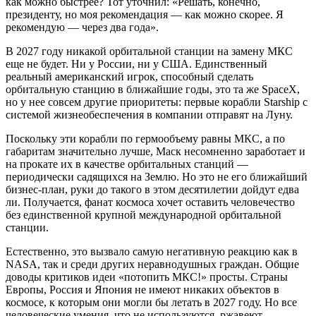
как можно быстрее? Тот уточнил: «Решать, конечно,
президенту, но моя рекомендация — как можно скорее. Я
рекомендую — через два года».
В 2027 году никакой орбитальной станции на замену МКС
еще не будет. Ни у России, ни у США. Единственный
реальный американский игрок, способный сделать
орбитальную станцию в ближайшие годы, это та же SpaceX,
но у нее совсем другие приоритеты: первые корабли Starship с
системой жизнеобеспечения в компании отправят на Луну.
Поскольку эти корабли по гермообъему равны МКС, а по
габаритам значительно лучше, Маск несомненно заработает и
на прокате их в качестве орбитальных станций —
периодически садящихся на Землю. Но это не его ближайший
бизнес-план, руки до такого в этом десятилетии дойдут едва
ли. Получается, фанат космоса хочет оставить человечество
без единственной крупной международной орбитальной
станции.
Естественно, это вызвало самую негативную реакцию как в
NASA, так и среди других неравнодушных граждан. Общие
доводы критиков идеи «потопить МКС!» просты. Страны
Европы, Россия и Япония не имеют никаких объектов в
космосе, к которым они могли бы летать в 2027 году. Но все
человеческие умения, что не используются, ржавеют.