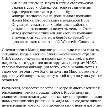
имеющая шансы на запуск в серию сверхтяжелой
ракеты в 2020-х. Однако согласно ее заявляемым
характеристикам такая ракета не будет
конкурентоспособной на фоне аналога компании
Илона Маска. Это заставляет менеджеров Bliue
Origin.принуждать своих работников работать
дольше и интенсивнее, а получать меньше. Этот
метод достаточно типичен для частных компаний
в тяжелых ситуациях, но в борьбе со SpaceX он
вряд ли окажется полезен / © Wikimedia Commons
С точки зрения Маска, вполне рационально сперва создать
ситуацию, когда в частной ракетно-космической отрасли
США просто некуда идти (кроме как к нему же), а затем
надавить на сотрудников пилотируемых программ NASA
угрозой полной ликвидации всего, чем они занимаются. В
таком случае они тоже будут за полет на Марс, потому что
других путей получать зарплату в этой отрасли у них уже не
останется.
Разумеется, разработка полетов на Марс намного сложнее и
рискованнее, чем их прошлая работа. К орбитальным
станциям люди летают уже полвека, там нет принципиально
новых технических решений. А когда вы не создаете ничего
по-настоящему нового, то и промахнуться с новым довольно