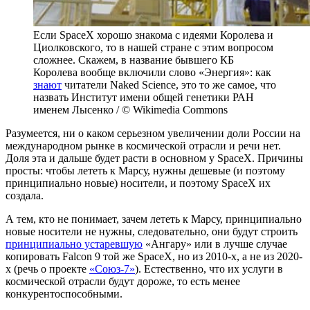
Если SpaceX хорошо знакома с идеями Королева и
Циолковского, то в нашей стране с этим вопросом
сложнее. Скажем, в название бывшего КБ
Королева вообще включили слово «Энергия»: как
знают
читатели Naked Science, это то же самое, что
назвать Институт имени общей генетики РАН
именем Лысенко / © Wikimedia Commons
Разумеется, ни о каком серьезном увеличении доли России на
международном рынке в космической отрасли и речи нет.
Доля эта и дальше будет расти в основном у SpaceX. Причины
просты: чтобы лететь к Марсу, нужны дешевые (и поэтому
принципиально новые) носители, и поэтому SpaceX их
создала.
А тем, кто не понимает, зачем лететь к Марсу, принципиально
новые носители не нужны, следовательно, они будут строить
принципиально устаревшую
«Ангару» или в лучше случае
копировать Falcon 9 той же SpaceX, но из 2010-х, а не из 2020-
х (речь о проекте
«Союз-7»
). Естественно, что их услуги в
космической отрасли будут дороже, то есть менее
конкурентоспособными.