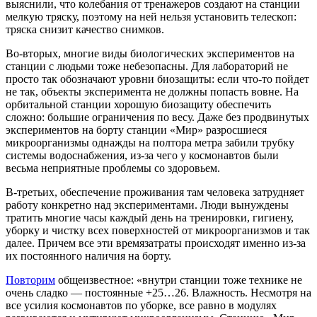
выяснили, что колебания от тренажеров создают на станции
мелкую тряску, поэтому на ней нельзя установить телескоп:
тряска снизит качество снимков.
Во-вторых, многие виды биологических экспериментов на
станции с людьми тоже небезопасны. Для лабораторий не
просто так обозначают уровни биозащиты: если что-то пойдет
не так, объекты эксперимента не должны попасть вовне. На
орбитальной станции хорошую биозащиту обеспечить
сложно: большие ограничения по весу. Даже без продвинутых
экспериментов на борту станции «Мир» разросшиеся
микроорганизмы однажды на полтора метра забили трубку
системы водоснабжения, из-за чего у космонавтов были
весьма неприятные проблемы со здоровьем.
В-третьих, обеспечение проживания там человека затрудняет
работу конкретно над экспериментами. Люди вынуждены
тратить многие часы каждый день на тренировки, гигиену,
уборку и чистку всех поверхностей от микроорганизмов и так
далее. Причем все эти времязатраты происходят именно из-за
их постоянного наличия на борту.
Повторим
общеизвестное: «внутри станции тоже технике не
очень сладко — постоянные +25…26. Влажность. Несмотря на
все усилия космонавтов по уборке, все равно в модулях