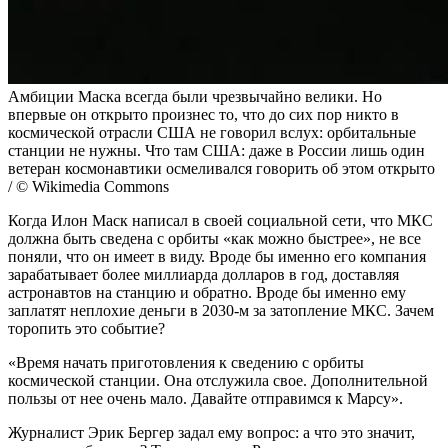
Амбиции Маска всегда были чрезвычайно велики. Но
впервые он открыто произнес то, что до сих пор никто в
космической отрасли США не говорил вслух: орбитальные
станции не нужны. Что там США: даже в России лишь один
ветеран космонавтики осмеливался говорить об этом открыто
/ © Wikimedia Commons
Когда Илон Маск написал в своей социальной сети, что МКС
должна быть сведена с орбиты «как можно быстрее», не все
поняли, что он имеет в виду. Вроде бы именно его компания
зарабатывает более миллиарда долларов в год, доставляя
астронавтов на станцию и обратно. Вроде бы именно ему
заплатят неплохие деньги в 2030-м за затопление МКС. Зачем
торопить это событие?
«Время начать приготовления к сведению с орбиты
космической станции. Она отслужила свое. Дополнительной
пользы от нее очень мало. Давайте отправимся к Марсу».
Журналист Эрик Бергер задал ему вопрос: а что это значит,