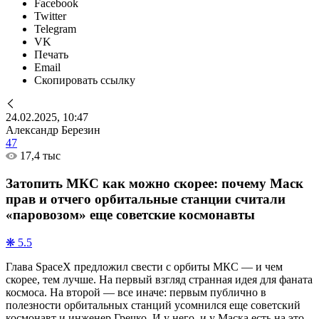
Facebook
Twitter
Telegram
VK
Печать
Email
Скопировать ссылку
24.02.2025, 10:47
Александр Березин
47
17,4 тыс
Затопить МКС как можно скорее: почему Маск
прав и отчего орбитальные станции считали
«паровозом» еще советские космонавты
❋ 5.5
Глава SpaceX предложил свести с орбиты МКС — и чем
скорее, тем лучше. На первый взгляд странная идея для фаната
космоса. На второй — все иначе: первым публично в
полезности орбитальных станций усомнился еще советский
космонавт и инженер Гречко. И у него, и у Маска есть на это