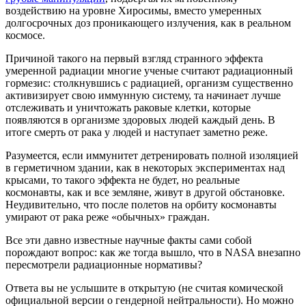
воздействию на уровне Хиросимы, вместо умеренных
долгосрочных доз проникающего излучения, как в реальном
космосе.
Причиной такого на первый взгляд странного эффекта
умеренной радиации многие ученые считают радиационный
гормезис: столкнувшись с радиацией, организм существенно
активизирует свою иммунную систему, та начинает лучше
отслеживать и уничтожать раковые клетки, которые
появляются в организме здоровых людей каждый день. В
итоге смерть от рака у людей и наступает заметно реже.
Разумеется, если иммунитет детренировать полной изоляцией
в герметичном здании, как в некоторых экспериментах над
крысами, то такого эффекта не будет, но реальные
космонавты, как и все земляне, живут в другой обстановке.
Неудивительно, что после полетов на орбиту космонавты
умирают от рака реже «обычных» граждан.
Все эти давно известные научные факты сами собой
порождают вопрос: как же тогда вышло, что в NASA внезапно
пересмотрели радиационные нормативы?
Ответа вы не услышите в открытую (не считая комической
официальной версии о гендерной нейтральности). Но можно