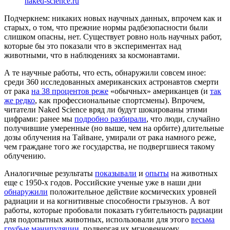
naked-science.ru
Подчеркнем: никаких новых научных данных, впрочем как и
старых, о том, что прежние нормы радбезопасности были
слишком опасны, нет. Существует ровно ноль научных работ,
которые бы это показали что в экспериментах над
животными, что в наблюдениях за космонавтами.
А те научные работы, что есть, обнаружили совсем иное:
среди 360 исследованных американских астронавтов смерти
от рака
на 38 процентов реже
«обычных» американцев (и
так
же редко
, как профессиональные спортсмены). Впрочем,
читатели Naked Science вряд ли будут шокированы этими
цифрами: ранее мы
подробно разбирали
, что люди, случайно
получившие умеренные (но выше, чем на орбите) длительные
дозы облучения на Тайване, умирали от рака намного реже,
чем граждане того же государства, не подвергшиеся такому
облучению.
Аналогичные результаты
показывали
и
опыты
на животных
еще с 1950-х годов. Российские ученые уже в наши дни
обнаружили
положительное действие космических уровней
радиации и на когнитивные способности грызунов. А вот
работы, которые пробовали показать губительность радиации
для подопытных животных, использовали для этого
весьма
грубые манипуляции
, подвергая их мгновенному