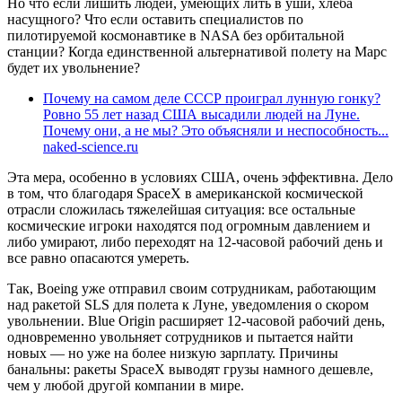
Но что если лишить людей, умеющих лить в уши, хлеба
насущного? Что если оставить специалистов по
пилотируемой космонавтике в NASA без орбитальной
станции? Когда единственной альтернативой полету на Марс
будет их увольнение?
Почему на самом деле СССР проиграл лунную гонку?
Ровно 55 лет назад США высадили людей на Луне.
Почему они, а не мы? Это объясняли и неспособность...
naked-science.ru
Эта мера, особенно в условиях США, очень эффективна. Дело
в том, что благодаря SpaceX в американской космической
отрасли сложилась тяжелейшая ситуация: все остальные
космические игроки находятся под огромным давлением и
либо умирают, либо переходят на 12-часовой рабочий день и
все равно опасаются умереть.
Так, Boeing уже отправил своим сотрудникам, работающим
над ракетой SLS для полета к Луне, уведомления о скором
увольнении. Blue Origin расширяет 12-часовой рабочий день,
одновременно увольняет сотрудников и пытается найти
новых — но уже на более низкую зарплату. Причины
банальны: ракеты SpaceX выводят грузы намного дешевле,
чем у любой другой компании в мире.