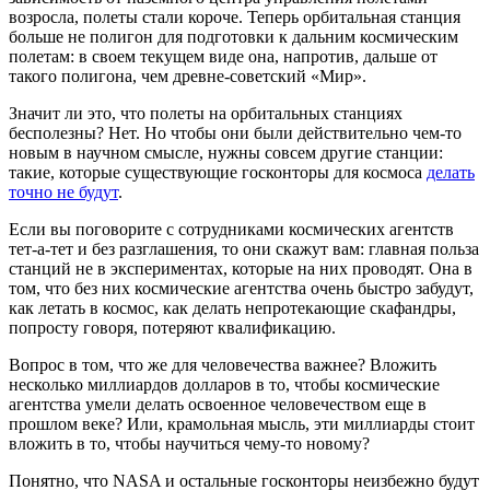
возросла, полеты стали короче. Теперь орбитальная станция
больше не полигон для подготовки к дальним космическим
полетам: в своем текущем виде она, напротив, дальше от
такого полигона, чем древне-советский «Мир».
Значит ли это, что полеты на орбитальных станциях
бесполезны? Нет. Но чтобы они были действительно чем-то
новым в научном смысле, нужны совсем другие станции:
такие, которые существующие госконторы для космоса
делать
точно не будут
.
Если вы поговорите с сотрудниками космических агентств
тет-а-тет и без разглашения, то они скажут вам: главная польза
станций не в экспериментах, которые на них проводят. Она в
том, что без них космические агентства очень быстро забудут,
как летать в космос, как делать непротекающие скафандры,
попросту говоря, потеряют квалификацию.
Вопрос в том, что же для человечества важнее? Вложить
несколько миллиардов долларов в то, чтобы космические
агентства умели делать освоенное человечеством еще в
прошлом веке? Или, крамольная мысль, эти миллиарды стоит
вложить в то, чтобы научиться чему-то новому?
Понятно, что NASA и остальные госконторы неизбежно будут