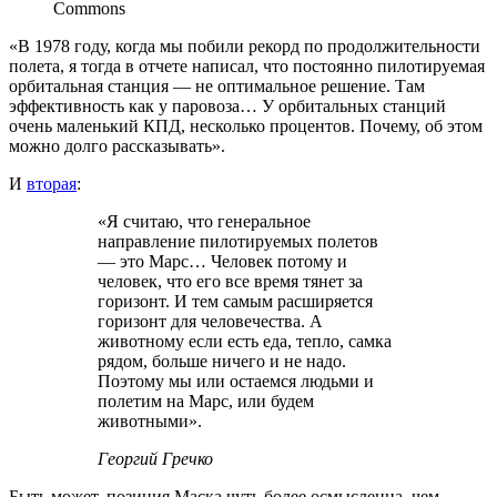
Commons
«В 1978 году, когда мы побили рекорд по продолжительности
полета, я тогда в отчете написал, что постоянно пилотируемая
орбитальная станция — не оптимальное решение. Там
эффективность как у паровоза… У орбитальных станций
очень маленький КПД, несколько процентов. Почему, об этом
можно долго рассказывать».
И
вторая
:
«Я считаю, что генеральное
направление пилотируемых полетов
— это Марс… Человек потому и
человек, что его все время тянет за
горизонт. И тем самым расширяется
горизонт для человечества. А
животному если есть еда, тепло, самка
рядом, больше ничего и не надо.
Поэтому мы или остаемся людьми и
полетим на Марс, или будем
животными».
Георгий Гречко
Быть может, позиция Маска чуть более осмысленна, чем