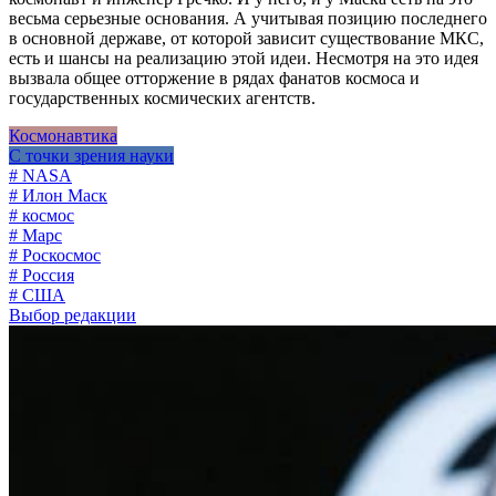
весьма серьезные основания. А учитывая позицию последнего
в основной державе, от которой зависит существование МКС,
есть и шансы на реализацию этой идеи. Несмотря на это идея
вызвала общее отторжение в рядах фанатов космоса и
государственных космических агентств.
Космонавтика
С точки зрения науки
# NASA
# Илон Маск
# космос
# Марс
# Роскосмос
# Россия
# США
Выбор редакции