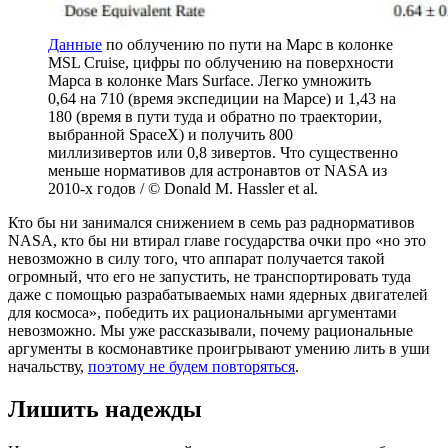
Данные
по облучению по пути на Марс в колонке
MSL Cruise, цифры по облучению на поверхности
Марса в колонке Mars Surface. Легко умножить
0,64 на 710 (время экспедиции на Марсе) и 1,43 на
180 (время в пути туда и обратно по траектории,
выбранной SpaceX) и получить 800
миллизивертов или 0,8 зивертов. Что существенно
меньше нормативов для астронавтов от NASA из
2010-х годов / © Donald M. Hassler et al.
Кто бы ни занимался снижением в семь раз раднормативов
NASA, кто бы ни втирал главе государства очки про «но это
невозможно в силу того, что аппарат получается такой
огромный, что его не запустить, не транспортировать туда
даже с помощью разрабатываемых нами ядерных двигателей
для космоса», победить их рациональными аргументами
невозможно. Мы уже рассказывали, почему рациональные
аргументы в космонавтике проигрывают умению лить в уши
начальству,
поэтому не будем повторяться
.
Лишить надежды