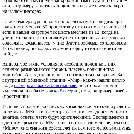
развиваются и мутируют микроорганизмы. Станцию «Мир»
они, к примеру, заметно «пощипали» и даже выели каверны
на иллюминаторах.
Такие температуры и влажность очень нужны людям: при
влажности меньше 50 процентов у них сохнут слизистые. И
если в вашей квартире так шесть месяцев из 12 (когда на
улице холодно), то это никому не интересно. А вот если так
содержать космонавтов, у них будут проблемы со здоровьем.
Естественно, поскольку его мониторят, то на это никто не
пойдет.
Аппаратуре такие условия не особенно полезны: в них
отлично размножаются грибки, плесень, большинство
микробов. А там, где они, легко начинается и коррозия. За
внутренней обшивкой станции «Мир» как-то нашли каплю
воды
размером с баскетбольный мяч
, в котором отлично
чувствовали себя не только бактерии, но и, например, амебы
(простейшие).
Если вы спросите российских космонавтов, что они думают о
полетах на МКС, то, несмотря на то что это единственное их
занятие, ответы часто будут критическими. Экспериментов в
единицу времени на МКС проводят гораздо меньше, чем на
«Мире», система жизнеобеспечения намного менее замкнутая,
зависимость от наземного центра управления полетами