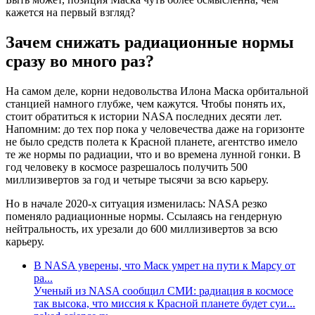
кажется на первый взгляд?
Зачем снижать радиационные нормы
сразу во много раз?
На самом деле, корни недовольства Илона Маска орбитальной
станцией намного глубже, чем кажутся. Чтобы понять их,
стоит обратиться к истории NASA последних десяти лет.
Напомним: до тех пор пока у человечества даже на горизонте
не было средств полета к Красной планете, агентство имело
те же нормы по радиации, что и во времена лунной гонки. В
год человеку в космосе разрешалось получить 500
миллизивертов за год и четыре тысячи за всю карьеру.
Но в начале 2020-х ситуация изменилась: NASA резко
поменяло радиационные нормы. Ссылаясь на гендерную
нейтральность, их урезали до 600 миллизивертов за всю
карьеру.
В NASA уверены, что Маск умрет на пути к Марсу от
ра...
Ученый из NASA сообщил СМИ: радиация в космосе
так высока, что миссия к Красной планете будет суи...