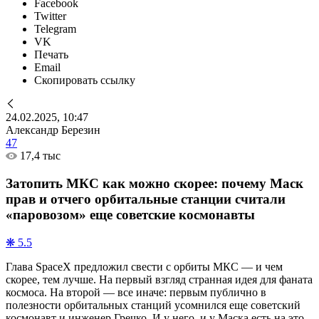
Facebook
Twitter
Telegram
VK
Печать
Email
Скопировать ссылку
24.02.2025, 10:47
Александр Березин
47
17,4 тыс
Затопить МКС как можно скорее: почему Маск
прав и отчего орбитальные станции считали
«паровозом» еще советские космонавты
❋ 5.5
Глава SpaceX предложил свести с орбиты МКС — и чем
скорее, тем лучше. На первый взгляд странная идея для фаната
космоса. На второй — все иначе: первым публично в
полезности орбитальных станций усомнился еще советский
космонавт и инженер Гречко. И у него, и у Маска есть на это