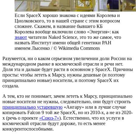
Если SpaceX хорошо знакома с идеями Королева и
Циолковского, то в нашей стране с этим вопросом
сложнее. Скажем, в название бывшего КБ
Королева вообще включили слово «Энергия»: как
знают
читатели Naked Science, это то же самое, что
назвать Институт имени общей генетики РАН
именем Лысенко / © Wikimedia Commons
Разумеется, ни о каком серьезном увеличении доли России на
международном рынке в космической отрасли и речи нет.
Доля эта и дальше будет расти в основном у SpaceX. Причины
просты: чтобы лететь к Марсу, нужны дешевые (и поэтому
принципиально новые) носители, и поэтому SpaceX их
создала.
А тем, кто не понимает, зачем лететь к Марсу, принципиально
новые носители не нужны, следовательно, они будут строить
принципиально устаревшую
«Ангару» или в лучше случае
копировать Falcon 9 той же SpaceX, но из 2010-х, а не из 2020-
х (речь о проекте
«Союз-7»
). Естественно, что их услуги в
космической отрасли будут дороже, то есть менее
конкурентоспособными.