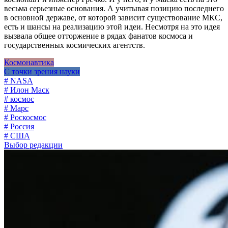
весьма серьезные основания. А учитывая позицию последнего
в основной державе, от которой зависит существование МКС,
есть и шансы на реализацию этой идеи. Несмотря на это идея
вызвала общее отторжение в рядах фанатов космоса и
государственных космических агентств.
Космонавтика
С точки зрения науки
# NASA
# Илон Маск
# космос
# Марс
# Роскосмос
# Россия
# США
Выбор редакции