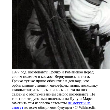
1977 год, космонавты Гречко и Романенко перед
своим полетом в космос. Вернувшись из него,
Гречко тут же прямо обозначил в докладе, что
орбитальные станции малоэффективны, поскольку
главные затраты времени космонавта на них
связаны с обслуживанием самого космонавта. Не
то с пилотируемыми полетами на Луну и Марс:
заменить там человека автоматы
не могут и не
смогут
во всем обозримом будущем / © Wikimedia