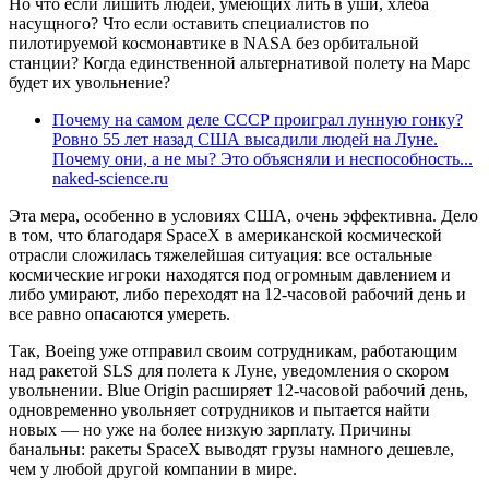
Но что если лишить людей, умеющих лить в уши, хлеба
насущного? Что если оставить специалистов по
пилотируемой космонавтике в NASA без орбитальной
станции? Когда единственной альтернативой полету на Марс
будет их увольнение?
Почему на самом деле СССР проиграл лунную гонку?
Ровно 55 лет назад США высадили людей на Луне.
Почему они, а не мы? Это объясняли и неспособность...
naked-science.ru
Эта мера, особенно в условиях США, очень эффективна. Дело
в том, что благодаря SpaceX в американской космической
отрасли сложилась тяжелейшая ситуация: все остальные
космические игроки находятся под огромным давлением и
либо умирают, либо переходят на 12-часовой рабочий день и
все равно опасаются умереть.
Так, Boeing уже отправил своим сотрудникам, работающим
над ракетой SLS для полета к Луне, уведомления о скором
увольнении. Blue Origin расширяет 12-часовой рабочий день,
одновременно увольняет сотрудников и пытается найти
новых — но уже на более низкую зарплату. Причины
банальны: ракеты SpaceX выводят грузы намного дешевле,
чем у любой другой компании в мире.