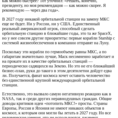
как можно быстрее? Тот уточнил: «Решать, конечно,
президенту, но моя рекомендация — как можно скорее. Я
рекомендую — через два года».
В 2027 году никакой орбитальной станции на замену МКС
еще не будет. Ни у России, ни у США. Единственный
реальный американский игрок, способный сделать
орбитальную станцию в ближайшие годы, это та же SpaceX,
но у нее совсем другие приоритеты: первые корабли Starship с
системой жизнеобеспечения в компании отправят на Луну.
Поскольку эти корабли по гермообъему равны МКС, а по
габаритам значительно лучше, Маск несомненно заработает и
на прокате их в качестве орбитальных станций —
периодически садящихся на Землю. Но это не его ближайший
бизнес-план, руки до такого в этом десятилетии дойдут едва
ли. Получается, фанат космоса хочет оставить человечество
без единственной крупной международной орбитальной
станции.
Естественно, это вызвало самую негативную реакцию как в
NASA, так и среди других неравнодушных граждан. Общие
доводы критиков идеи «потопить МКС!» просты. Страны
Европы, Россия и Япония не имеют никаких объектов в
космосе, к которым они могли бы летать в 2027 году. Но все
человеческие умения, что не используются, ржавеют.