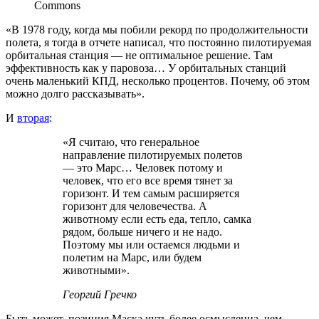
Commons
«В 1978 году, когда мы побили рекорд по продолжительности
полета, я тогда в отчете написал, что постоянно пилотируемая
орбитальная станция — не оптимальное решение. Там
эффективность как у паровоза… У орбитальных станций
очень маленький КПД, несколько процентов. Почему, об этом
можно долго рассказывать».
И
вторая
:
«Я считаю, что генеральное
направление пилотируемых полетов
— это Марс… Человек потому и
человек, что его все время тянет за
горизонт. И тем самым расширяется
горизонт для человечества. А
животному если есть еда, тепло, самка
рядом, больше ничего и не надо.
Поэтому мы или остаемся людьми и
полетим на Марс, или будем
животными».
Георгий Гречко
Быть может, позиция Маска чуть более осмысленна, чем