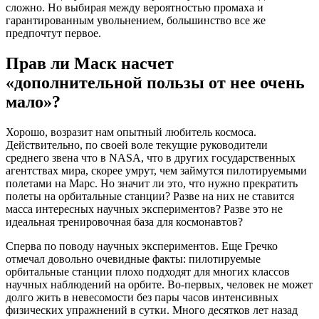
сложно. Но выбирая между вероятностью промаха и
гарантированным увольнением, большинство все же
предпочтут первое.
Прав ли Маск насчет
«дополнительной пользы от нее очень
мало»?
Хорошо, возразит нам опытный любитель космоса.
Действительно, по своей воле текущие руководители
среднего звена что в NASA, что в других государственных
агентствах мира, скорее умрут, чем займутся пилотируемыми
полетами на Марс. Но значит ли это, что нужно прекратить
полеты на орбитальные станции? Разве на них не ставится
масса интересных научных экспериментов? Разве это не
идеальная тренировочная база для космонавтов?
Сперва по поводу научных экспериментов. Еще Гречко
отмечал довольно очевидные факты: пилотируемые
орбитальные станции плохо подходят для многих классов
научных наблюдений на орбите. Во-первых, человек не может
долго жить в невесомости без пары часов интенсивных
физических упражнений в сутки. Много десятков лет назад