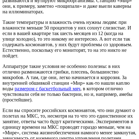
развиваются и мутируют микроорганизмы. Станцию «Мир»
они, к примеру, заметно «пощипали» и даже выели каверны
на иллюминаторах.
Такие температуры и влажность очень нужны людям: при
влажности меньше 50 процентов у них сохнут слизистые. И
если в вашей квартире так шесть месяцев из 12 (когда на
улице холодно), то это никому не интересно. А вот если так
содержать космонавтов, у них будут проблемы со здоровьем.
Естественно, поскольку его мониторят, то на это никто не
пойдет.
Аппаратуре такие условия не особенно полезны: в них
отлично размножаются грибки, плесень, большинство
микробов. А там, где они, легко начинается и коррозия. За
внутренней обшивкой станции «Мир» как-то нашли каплю
воды
размером с баскетбольный мяч
, в котором отлично
чувствовали себя не только бактерии, но и, например, амебы
(простейшие).
Если вы спросите российских космонавтов, что они думают о
полетах на МКС, то, несмотря на то что это единственное их
занятие, ответы часто будут критическими. Экспериментов в
единицу времени на МКС проводят гораздо меньше, чем на
«Мире», система жизнеобеспечения намного менее замкнутая,
зависимость от наземного центра управления полетами