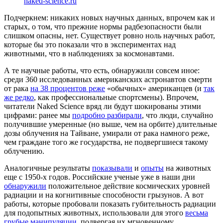
naked-science.ru
Подчеркнем: никаких новых научных данных, впрочем как и
старых, о том, что прежние нормы радбезопасности были
слишком опасны, нет. Существует ровно ноль научных работ,
которые бы это показали что в экспериментах над
животными, что в наблюдениях за космонавтами.
А те научные работы, что есть, обнаружили совсем иное:
среди 360 исследованных американских астронавтов смерти
от рака
на 38 процентов реже
«обычных» американцев (и
так
же редко
, как профессиональные спортсмены). Впрочем,
читатели Naked Science вряд ли будут шокированы этими
цифрами: ранее мы
подробно разбирали
, что люди, случайно
получившие умеренные (но выше, чем на орбите) длительные
дозы облучения на Тайване, умирали от рака намного реже,
чем граждане того же государства, не подвергшиеся такому
облучению.
Аналогичные результаты
показывали
и
опыты
на животных
еще с 1950-х годов. Российские ученые уже в наши дни
обнаружили
положительное действие космических уровней
радиации и на когнитивные способности грызунов. А вот
работы, которые пробовали показать губительность радиации
для подопытных животных, использовали для этого
весьма
грубые манипуляции
, подвергая их мгновенному