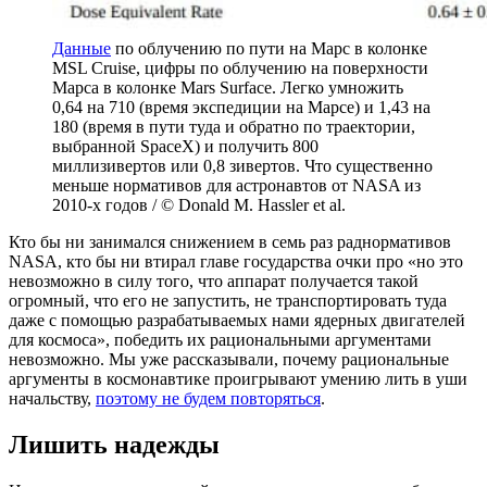
Данные
по облучению по пути на Марс в колонке
MSL Cruise, цифры по облучению на поверхности
Марса в колонке Mars Surface. Легко умножить
0,64 на 710 (время экспедиции на Марсе) и 1,43 на
180 (время в пути туда и обратно по траектории,
выбранной SpaceX) и получить 800
миллизивертов или 0,8 зивертов. Что существенно
меньше нормативов для астронавтов от NASA из
2010-х годов / © Donald M. Hassler et al.
Кто бы ни занимался снижением в семь раз раднормативов
NASA, кто бы ни втирал главе государства очки про «но это
невозможно в силу того, что аппарат получается такой
огромный, что его не запустить, не транспортировать туда
даже с помощью разрабатываемых нами ядерных двигателей
для космоса», победить их рациональными аргументами
невозможно. Мы уже рассказывали, почему рациональные
аргументы в космонавтике проигрывают умению лить в уши
начальству,
поэтому не будем повторяться
.
Лишить надежды