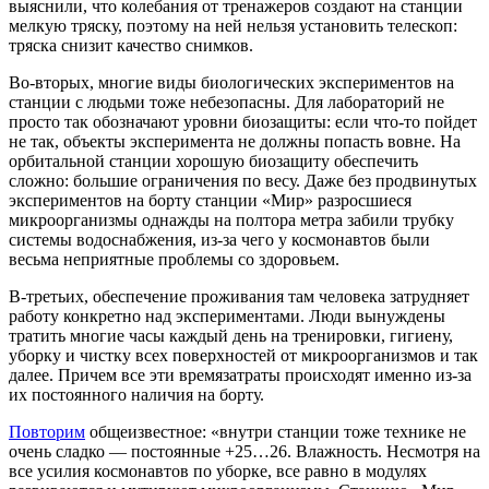
выяснили, что колебания от тренажеров создают на станции
мелкую тряску, поэтому на ней нельзя установить телескоп:
тряска снизит качество снимков.
Во-вторых, многие виды биологических экспериментов на
станции с людьми тоже небезопасны. Для лабораторий не
просто так обозначают уровни биозащиты: если что-то пойдет
не так, объекты эксперимента не должны попасть вовне. На
орбитальной станции хорошую биозащиту обеспечить
сложно: большие ограничения по весу. Даже без продвинутых
экспериментов на борту станции «Мир» разросшиеся
микроорганизмы однажды на полтора метра забили трубку
системы водоснабжения, из-за чего у космонавтов были
весьма неприятные проблемы со здоровьем.
В-третьих, обеспечение проживания там человека затрудняет
работу конкретно над экспериментами. Люди вынуждены
тратить многие часы каждый день на тренировки, гигиену,
уборку и чистку всех поверхностей от микроорганизмов и так
далее. Причем все эти времязатраты происходят именно из-за
их постоянного наличия на борту.
Повторим
общеизвестное: «внутри станции тоже технике не
очень сладко — постоянные +25…26. Влажность. Несмотря на
все усилия космонавтов по уборке, все равно в модулях