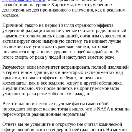
воздействию на уровне Хиросимы, вместо умеренных
долгосрочных доз проникающего излучения, как в реальном
космосе.
Причиной такого на первый взгляд странного эффекта
умеренной радиации многие ученые считают радиационный
гормезис: столкнувшись с радиацией, организм существенно
активизирует свою иммунную систему, та начинает лучше
отслеживать и уничтожать раковые клетки, которые
появляются в организме здоровых людей каждый день. В
итоге смерть от рака у людей и наступает заметно реже.
Разумеется, если иммунитет детренировать полной изоляцией
в герметичном здании, как в некоторых экспериментах над
крысами, то такого эффекта не будет, но реальные
космонавты, как и все земляне, живут в другой обстановке.
Неудивительно, что после полетов на орбиту космонавты
умирают от рака реже «обычных» граждан.
Все эти давно известные научные факты сами собой
порождают вопрос: как же тогда вышло, что в NASA внезапно
пересмотрели радиационные нормативы?
Ответа вы не услышите в открытую (не считая комической
официальной версии о гендерной нейтральности). Но можно