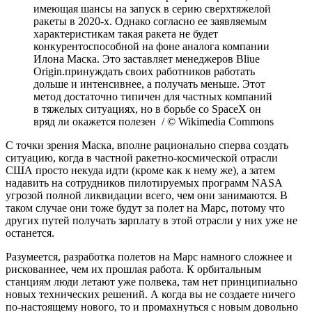
имеющая шансы на запуск в серию сверхтяжелой
ракеты в 2020-х. Однако согласно ее заявляемым
характеристикам такая ракета не будет
конкурентоспособной на фоне аналога компании
Илона Маска. Это заставляет менеджеров Bliue
Origin.принуждать своих работников работать
дольше и интенсивнее, а получать меньше. Этот
метод достаточно типичен для частных компаний
в тяжелых ситуациях, но в борьбе со SpaceX он
вряд ли окажется полезен / © Wikimedia Commons
С точки зрения Маска, вполне рационально сперва создать
ситуацию, когда в частной ракетно-космической отрасли
США просто некуда идти (кроме как к нему же), а затем
надавить на сотрудников пилотируемых программ NASA
угрозой полной ликвидации всего, чем они занимаются. В
таком случае они тоже будут за полет на Марс, потому что
других путей получать зарплату в этой отрасли у них уже не
останется.
Разумеется, разработка полетов на Марс намного сложнее и
рискованнее, чем их прошлая работа. К орбитальным
станциям люди летают уже полвека, там нет принципиально
новых технических решений. А когда вы не создаете ничего
по-настоящему нового, то и промахнуться с новым довольно