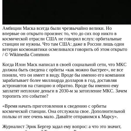
Амбиции Маска всегда были чрезвычайно велики. Но
впервые он открыто произнес то, что до сих пор никто в
космической отрасли США не говорил вслух: орбитальные
станции не нужны. Что там США: даже в России лишь один
ветеран космонавтики осмеливался говорить об этом открыто
/ © Wikimedia Commons
Когда Илон Маск написал в своей социальной сети, что МКС
должна быть сведена с орбиты «как можно быстрее», не все
поняли, что он имеет в виду. Вроде бы именно его компания
зарабатывает более миллиарда долларов в год, доставляя
астронавтов на станцию и обратно. Вроде бы именно ему
заплатят неплохие деньги в 2030-м за затопление МКС. Зачем
торопить это событие?
«Время начать приготовления к сведению с орбиты
космической станции. Она отслужила свое. Дополнительной
пользы от нее очень мало. Давайте отправимся к Марсу».
Журналист Эрик Бергер задал ему вопрос: а что это значит,