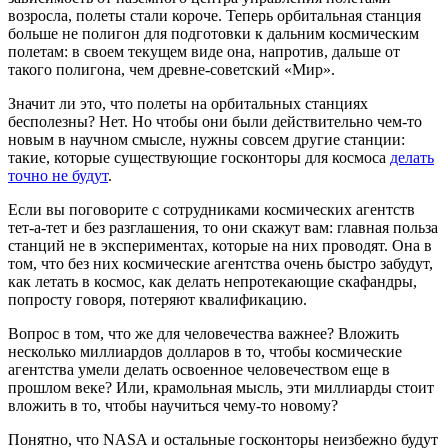
возросла, полеты стали короче. Теперь орбитальная станция
больше не полигон для подготовки к дальним космическим
полетам: в своем текущем виде она, напротив, дальше от
такого полигона, чем древне-советский «Мир».
Значит ли это, что полеты на орбитальных станциях
бесполезны? Нет. Но чтобы они были действительно чем-то
новым в научном смысле, нужны совсем другие станции:
такие, которые существующие госконторы для космоса
делать
точно не будут
.
Если вы поговорите с сотрудниками космических агентств
тет-а-тет и без разглашения, то они скажут вам: главная польза
станций не в экспериментах, которые на них проводят. Она в
том, что без них космические агентства очень быстро забудут,
как летать в космос, как делать непротекающие скафандры,
попросту говоря, потеряют квалификацию.
Вопрос в том, что же для человечества важнее? Вложить
несколько миллиардов долларов в то, чтобы космические
агентства умели делать освоенное человечеством еще в
прошлом веке? Или, крамольная мысль, эти миллиарды стоит
вложить в то, чтобы научиться чему-то новому?
Понятно, что NASA и остальные госконторы неизбежно будут