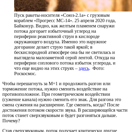
Пуск ракеты-носителя «Союз-2.1а» с грузовым
кораблем «Прогресс МС-14». 25 апреля 2020 года,
Байконур. Видно, как желтым пламенем снаружи
потока догорает избыточный углерод на
периферии реактивной струи в кислороде
окружающего воздуха. Именно это наружное
догорание делает струю такой яркой; в
бескислородной атмосфере она бы не светилась и
выглядела малозаметной серой лентой. Откуда на
периферии соплового потока избыток углерода, и
что еще видно на этих струях –
здесь
. Фото:
Роскосмос.
Чтобы перешагнуть за М=1 и продолжить разгон или
торможение потока, нужно сменить воздействие на
противоположное. При геометрическом воздействии
(сужение канала) нужно сменить его знак. Для разгона это
смена сужения на расширение. Где сменить, когда? После
достижения потоком скорости звука. В расширяющейся части
поток станет сверхзвуковым и будет разгоняться дальше.
Почему?
Став сверхзвуковым, поток получает критически другие