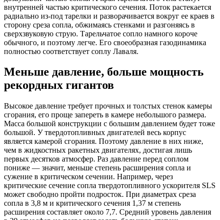
внутренней частью критического сечения. Поток растекается
радиально из-под тарелки и разворачивается вокруг ее краев в
сторону среза сопла, обжимаясь стенками и разгоняясь в
сверхзвуковую струю. Тарельчатое сопло намного короче
обычного, и поэтому легче. Его своеобразная газодинамика
полностью соответствует соплу Лаваля.
Меньше давление, больше мощность
рекордных гигантов
Высокое давление требует прочных и толстых стенок камеры
сгорания, его проще запереть в камере небольшого размера.
Масса большой конструкции с большим давлением будет тоже
большой. У твердотопливных двигателей весь корпус
является камерой сгорания. Поэтому давление в них ниже,
чем в жидкостных ракетных двигателях, достигая лишь
первых десятков атмосфер. Раз давление перед соплом
пониже — значит, меньше степень расширения сопла и
сужение в критическом сечении. Например, через
критические сечение сопла твердотопливного ускорителя SLS
может свободно пройти подросток. При диаметрах среза
сопла в 3,8 м и критического сечения 1,37 м степень
расширения составляет около 7,7. Средний уровень давления