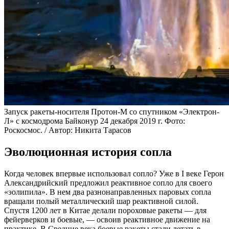
Запуск ракеты-носителя Протон-М со спутником «Электрон-
Л» с космодрома Байконур 24 декабря 2019 г. Фото:
Роскосмос. / Автор: Никита Тарасов
Эволюционная история сопла
Когда человек впервые использовал сопло? Уже в I веке Герон
Александрийский предложил реактивное сопло для своего
«эолипила». В нем два разнонаправленных паровых сопла
вращали полый металлический шар реактивной силой.
Спустя 1200 лет в Китае делали пороховые ракеты — для
фейерверков и боевые, — освоив реактивное движение на
практике. В Средние века боевые ракеты стали летать в