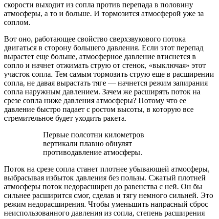
скорости выходит из сопла против перепада в половину
атмосферы, а то и больше. И тормозится атмосферой уже за
соплом.
Вот оно, работающее свойство сверхзвукового потока
двигаться в сторону большего давления. Если этот перепад
вырастет еще больше, атмосферное давление втиснется в
сопло и начнет отжимать струю от стенок, «выключая» этот
участок сопла. Тем самым тормозить струю еще в расширении
сопла, не давая вырастать тяге — начнется режим запирания
сопла наружным давлением. Зачем же расширять поток на
срезе сопла ниже давления атмосферы? Потому что ее
давление быстро падает с ростом высоты, в которую все
стремительное будет уходить ракета.
Первые полсотни километров
вертикали плавно обнулят
противодавление атмосферы.
Поток на срезе сопла станет плотнее убывающей атмосферы,
выбрасывая избыток давления без пользы. Сжатый плотней
атмосферы поток недорасширен до равенства с ней. Он бы
сильнее расширится смог, сделав и тягу немного сильней. Это
режим недорасширения. Чтобы уменьшить напрасный сброс
неиспользованного давления из сопла, степень расширения