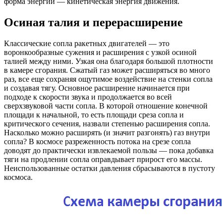
форма энергии — кинетическая энергия движения.
Осиная талия и перерасширение
Классические сопла ракетных двигателей — это
воронкообразные сужения и расширения с узкой осиной
талией между ними. Узкая она благодаря большой плотности
в камере сгорания. Сжатый газ может расширяться во много
раз, все еще сохраняя ощутимое воздействие на стенки сопла
и создавая тягу. Основное расширение начинается при
подходе к скорости звука и продолжается во всей
сверхзвуковой части сопла. В которой отношение конечной
площади к начальной, то есть площади среза сопла и
критического сечения, назвали степенью расширения сопла.
Насколько можно расширять (и значит разгонять) газ внутри
сопла? В космосе разреженность потока на срезе сопла
доводят до практически извлекаемой пользы — пока добавка
тяги на продлении сопла оправдывает прирост его массы.
Неиспользованные остатки давления сбрасываются в пустоту
космоса.