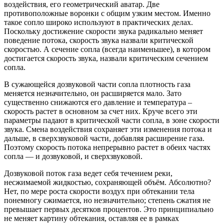
воздействия, его геометрический аватар. Две
противоположные воронки с общим узким местом. Именно
такое сопло широко используют в практических делах.
Поскольку достижение скорости звука радикально меняет
поведение потока, скорость звука назвали критической
скоростью. А сечение сопла (всегда наименьшее), в котором
достигается скорость звука, назвали критическим сечением
сопла.
В сужающейся дозвуковой части сопла плотность газа
меняется незначительно, он расширяется мало. Зато
существенно снижаются его давление и температура –
скорость растет в основном за счет них. Круче всего эти
параметры падают в критической части сопла, в зоне скорости
звука. Смена воздействия сохраняет эти изменения потока и
дальше, в сверхзвуковой части, добавляя расширение газа.
Поэтому скорость потока непрерывно растет в обеих частях
сопла — и дозвуковой, и сверхзвуковой.
Дозвуковой поток газа ведет себя течением реки,
несжимаемой жидкостью, сохраняющей объëм. Абсолютно?
Нет, по мере роста скорости воздух при обтекании тела
понемногу сжимается, но незначительно; степень сжатия не
превышает первых десятков процентов. Это принципиально
не меняет картину обтекания, оставляя ее в рамках