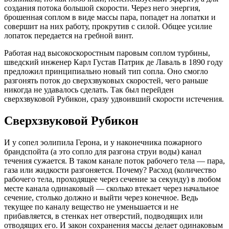
создания потока большой скорости. Через него энергия,
брошенная соплом в виде массы пара, попадет на лопатки и
совершит на них работу, прокрутив с силой. Общее усилие
лопаток передается на гребной винт.
Работая над высокоскоростным паровым соплом турбины,
шведский инженер Карл Густав Патрик де Лаваль в 1890 году
предложил принципиально новый тип сопла. Оно смогло
разгонять поток до сверхзвуковых скоростей, чего раньше
никогда не удавалось сделать. Так был перейден
сверхзвуковой Рубикон, сразу удвоивший скорости истечения.
Сверхзвуковой Рубикон
И у сопел эолипила Герона, и у наконечника пожарного
брандспойта (а это сопло для разгона струи воды) канал
течения сужается. В таком канале поток рабочего тела — пара,
газа или жидкости разгоняется. Почему? Расход (количество
рабочего тела, проходящее через сечение за секунду) в любом
месте канала одинаковый — сколько втекает через начальное
сечение, столько должно и выйти через конечное. Ведь
текущее по каналу вещество не уменьшается и не
прибавляется, в стенках нет отверстий, подводящих или
отводящих его. И закон сохранения массы делает одинаковым