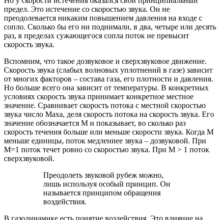
Но у скорости истечения оказался свой принципиальный
предел. Это истечение со скоростью звука. Он не
преодолевается никаким повышением давления на входе с
сопло. Сколько бы его ни поднимали, в два, четыре или десять
раз, в пределах сужающегося сопла поток не превысит
скорость звука.
Вспомним, что такое дозвуковое и сверхзвуковое движение.
Скорость звука (слабых волновых уплотнений в газе) зависит
от многих факторов – состава газа, его плотности и давления.
Но больше всего она зависит от температуры. В конкретных
условиях скорость звука принимает конкретное местное
значение. Сравнивает скорость потока с местной скоростью
звука число Маха, деля скорость потока на скорость звука. Его
значение обозначается М и показывает, во сколько раз
скорость течения больше или меньше скорости звука. Когда М
меньше единицы, поток медленнее звука – дозвуковой. При
М=1 поток течет ровно со скоростью звука. При М > 1 поток
сверхзвуковой.
Преодолеть звуковой рубеж можно,
лишь используя особый принцип. Он
называется принципом обращения
воздействия.
В газодинамике есть понятие воздействия. Это влияние на