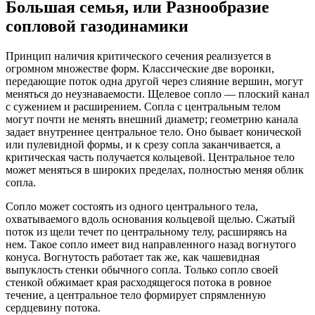
Большая семья, или Разнообразие
сопловой газодинамики
Принцип наличия критического сечения реализуется в
огромном множестве форм. Классические две воронки,
передающие поток одна другой через слияние вершин, могут
меняться до неузнаваемости. Щелевое сопло — плоский канал
с сужением и расширением. Сопла с центральным телом
могут почти не менять внешний диаметр; геометрию канала
задает внутреннее центральное тело. Оно бывает конической
или пулевидной формы, и к срезу сопла заканчивается, а
критическая часть получается кольцевой. Центральное тело
может меняться в широких пределах, полностью меняя облик
сопла.
Сопло может состоять из одного центрального тела,
охватываемого вдоль основания кольцевой щелью. Сжатый
поток из щели течет по центральному телу, расширяясь на
нем. Такое сопло имеет вид направленного назад вогнутого
конуса. Вогнутость работает так же, как чашевидная
выпуклость стенки обычного сопла. Только сопло своей
стенкой обжимает края расходящегося потока в ровное
течение, а центральное тело формирует спрямленную
сердцевину потока.