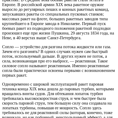
Европе. В российской армии ХIX века ракетное оружие
выросло до регулярных пеших и конных ракетных команд,
запускавших ракеты со специальных пусковых станков;
массовых ракет на флоте, больших ракетных заводов типа
крупнейшего в Европе завода в Николаеве. Первый пуск
боевых ракет из подводного положения ракетной подлодки
произошел еще при жизни Пушкина, 29 августа 1834 года, на
Неве, в 40 верстах выше Санкт-Петербурга.
Сопло — устройство для разгона потока жидкости или газа.
Зачем его разгонять? В одних случаях нужен сам быстрый
поток, используемый дальше. В других нужен не поток, а
сила, возникающая при его выбросе, — реактивная. Такое
силовое сопло называют реактивным. Именно реактивные
сопла были практически освоены первыми с возникновением
первых ракет.
Одновременно с широкой эксплуатацией ракет паровая
техника конца ХIX века дошла до паровых турбин, которыми
вращались винты судов. Для обтекания лопаток турбин
требовалась высокоскоростная струя, и чем быстрее была
скорость паровой струи, тем большую силу она создавала на
лопатках турбины, повышая ее мощность. Сопло здесь
требовалось не для реактивной силы (которая, конечно, тоже
возникала, но как побочный, неиспользуемый эффект), а для