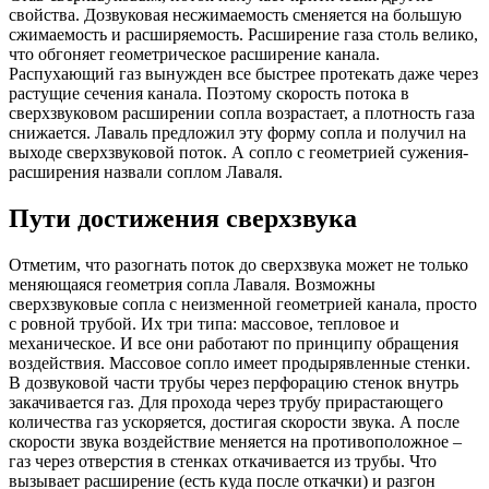
свойства. Дозвуковая несжимаемость сменяется на большую
сжимаемость и расширяемость. Расширение газа столь велико,
что обгоняет геометрическое расширение канала.
Распухающий газ вынужден все быстрее протекать даже через
растущие сечения канала. Поэтому скорость потока в
сверхзвуковом расширении сопла возрастает, а плотность газа
снижается. Лаваль предложил эту форму сопла и получил на
выходе сверхзвуковой поток. А сопло с геометрией сужения-
расширения назвали соплом Лаваля.
Пути достижения сверхзвука
Отметим, что разогнать поток до сверхзвука может не только
меняющаяся геометрия сопла Лаваля. Возможны
сверхзвуковые сопла с неизменной геометрией канала, просто
с ровной трубой. Их три типа: массовое, тепловое и
механическое. И все они работают по принципу обращения
воздействия. Массовое сопло имеет продырявленные стенки.
В дозвуковой части трубы через перфорацию стенок внутрь
закачивается газ. Для прохода через трубу прирастающего
количества газ ускоряется, достигая скорости звука. А после
скорости звука воздействие меняется на противоположное –
газ через отверстия в стенках откачивается из трубы. Что
вызывает расширение (есть куда после откачки) и разгон