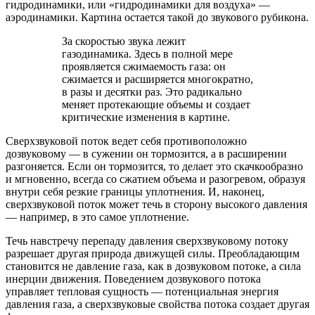
гидродинамики, или «гидродинамики для воздуха» —
аэродинамики. Картина остается такой до звукового рубикона.
За скоростью звука лежит
газодинамика. Здесь в полной мере
проявляется сжимаемость газа: он
сжимается и расширяется многократно,
в разы и десятки раз. Это радикально
меняет протекающие объемы и создает
критические изменения в картине.
Сверхзвуковой поток ведет себя противоположно
дозвуковому — в сужении он тормозится, а в расширении
разгоняется. Если он тормозится, то делает это скачкообразно
и мгновенно, всегда со сжатием объема и разогревом, образуя
внутри себя резкие границы уплотнения. И, наконец,
сверхзвуковой поток может течь в сторону высокого давления
— например, в это самое уплотнение.
Течь навстречу перепаду давления сверхзвуковому потоку
разрешает другая природа движущей силы. Преобладающим
становится не давление газа, как в дозвуковом потоке, а сила
инерции движения. Поведением дозвукового потока
управляет тепловая сущность — потенциальная энергия
давления газа, а сверхзвуковые свойства потока создает другая