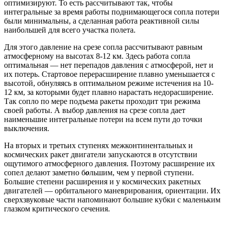
оптимизируют. То есть рассчитывают так, чтобы
интегральные за время работы поднимающегося сопла потери
были минимальны, а сделанная работа реактивной силы
наибольшей для всего участка полета.
Для этого давление на срезе сопла рассчитывают равным
атмосферному на высотах 8-12 км. Здесь работа сопла
оптимальная — нет перепадов давления с атмосферой, нет и
их потерь. Стартовое перерасширение плавно уменьшается с
высотой, обнуляясь в оптимальном режиме истечения на 10-
12 км, за которыми будет плавно нарастать недорасширение.
Так сопло по мере подъема ракеты проходит три режима
своей работы. А выбор давления на срезе сопла дает
наименьшие интегральные потери на всем пути до точки
выключения.
На вторых и третьих ступенях межконтинентальных и
космических ракет двигатели запускаются в отсутствии
ощутимого атмосферного давления. Поэтому расширение их
сопел делают заметно б
о
льшим, чем у первой ступени.
Большие степени расширения и у космических ракетных
двигателей — орбитального маневрирования, ориентации. Их
сверхзвуковые части напоминают большие кубки с маленьким
глазком критического сечения.