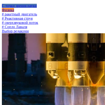
С точки зрения науки
Физика
# ракетный двигатель
# Реактивная струя
# сверхзвуковой поток
# Сопло Лаваля
Выбор редакции