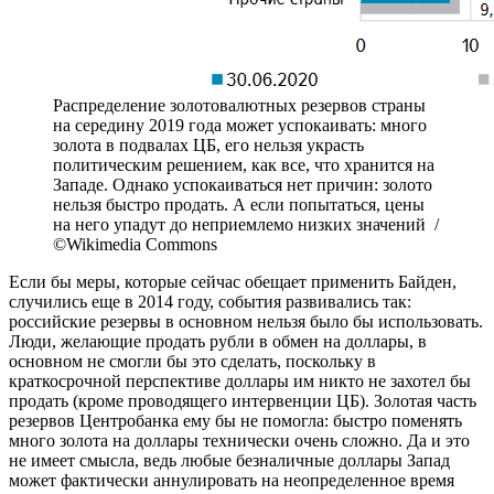
Распределение золотовалютных резервов страны
на середину 2019 года может успокаивать: много
золота в подвалах ЦБ, его нельзя украсть
политическим решением, как все, что хранится на
Западе. Однако успокаиваться нет причин: золото
нельзя быстро продать. А если попытаться, цены
на него упадут до неприемлемо низких значений /
©Wikimedia Commons
Если бы меры, которые сейчас обещает применить Байден,
случились еще в 2014 году, события развивались так:
российские резервы в основном нельзя было бы использовать.
Люди, желающие продать рубли в обмен на доллары, в
основном не смогли бы это сделать, поскольку в
краткосрочной перспективе доллары им никто не захотел бы
продать (кроме проводящего интервенции ЦБ). Золотая часть
резервов Центробанка ему бы не помогла: быстро поменять
много золота на доллары технически очень сложно. Да и это
не имеет смысла, ведь любые безналичные доллары Запад
может фактически аннулировать на неопределенное время