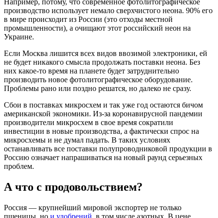
Например, потому, что современное фотолитографическое
производство использует немало сверхчистого неона. 90% его
в мире происходит из России (это отходы местной
промышленности), а очищают этот российский неон на
Украине.
Если Москва лишится всех видов ввозимой электроники, ей
не будет никакого смысла продолжать поставки неона. Без
них какое-то время на планете будет затруднительно
производить новое фотолитографическое оборудование.
Проблемы рано или поздно решатся, но далеко не сразу.
Сбои в поставках микросхем и так уже год остаются бичом
американской экономики. Из-за коронавирусной пандемии
производители микросхем в свое время сократили
инвестиции в новые производства, а фактически спрос на
микросхемы и не думал падать. В таких условиях
останавливать все поставки полупроводниковой продукции в
Россию означает напрашиваться на новый раунд серьезных
проблем.
А что с продовольствием?
Россия — крупнейший мировой экспортер не только
пшеницы, но
и удобрений
, в том числе азотных. В цене