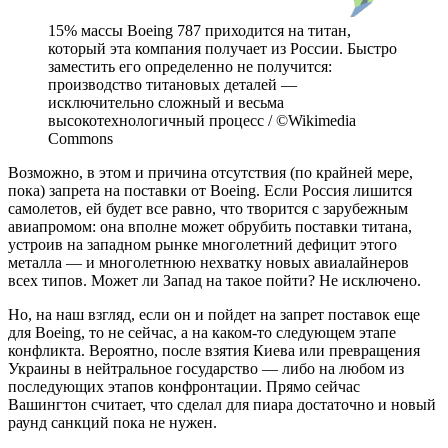
15% массы Boeing 787 приходится на титан,
который эта компания получает из России. Быстро
заместить его определенно не получится:
производство титановых деталей —
исключительно сложный и весьма
высокотехнологичный процесс / ©Wikimedia
Commons
Возможно, в этом и причина отсутствия (по крайней мере,
пока) запрета на поставки от Boeing. Если Россия лишится
самолетов, ей будет все равно, что творится с зарубежным
авиапромом: она вполне может обрубить поставки титана,
устроив на западном рынке многолетний дефицит этого
металла — и многолетнюю нехватку новых авиалайнеров
всех типов. Может ли Запад на такое пойти? Не исключено.
Но, на наш взгляд, если он и пойдет на запрет поставок еще
для Boeing, то не сейчас, а на каком-то следующем этапе
конфликта. Вероятно, после взятия Киева или превращения
Украины в нейтральное государство — либо на любом из
последующих этапов конфронтации. Прямо сейчас
Вашингтон считает, что сделал для пиара достаточно и новый
раунд санкций пока не нужен.