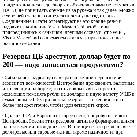
придется подписать договоры с обязательствами не вступать в
НАТО, не принимать оружие из-за рубежа и так далее. Можно
с хорошей степенью определенности утверждать, что
Соединенные Штаты отреагируют на это крайне резко и
надавят на компании Visa и MasterСard, чтобы они
присоединились к санкциям: другими словами, от SWIFT,
Visa и MasterCard со временем отключат практически все
российские банки.
Резервы ЦБ арестуют, доллар будет по
200 — надо запасаться продуктами?
Стабильность курса рубля в краткосрочной перспективе
зависит от возможностей Центробанка производить валютные
интервенции на бирже, то есть покрыть весь спрос от
желающих поменять рубли на доллары и иную валюту. У ЦБ в
сумме больше 0,63 триллиона резервов — в теории этого
более чем достаточно, чтобы удовлетворить спрос.
Однако США и Евросоюз, скорее всего, попробуют лишить
Центробанк России этих резервов, активно формировавшихся
на протяжении последних лет. В принципе, это реально: все
долларовые или евровые активы (кроме наличности) при