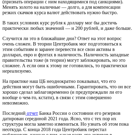
(признать операции с ним находящимися под санкциями).
Менять золото на наличные — долго, а для компенсации
резких скачков курса валют действовать нужно быстро.
В таких условиях курс рубля к доллару мог бы достичь
практически любых значений — и 200 рублей, и даже больше.
Случится ли это в ближайшие дни? Ответ на этот вопрос
очень сложен. В теории Центробанк мог подготовиться к
этим событиям и заранее перевести все свои активы в
долларах, евро и фунтах в наличность. Наличность западные
правительства тоже (в теории) могут заблокировать, но это
сложнее. А если они к этому не готовились, то практически
нереализуемо.
На практике наш ЦБ неоднократно показывал, что его
действия могут быть ошибочными. Гарантировать, что он все
хорошо сделал заблаговременно (и предупреждали ли его
вообще о чем-то, кстати), в связи с этим совершенно
невозможно.
Последний
отчет
Банка России о состоянии его резервов
датирован серединой 2021 года. Ясно, что с тех пор их
структура могла заметно измениться. Но узнать об этом пока
неоткуда. С конца 2018 года Центробанк перестал
публиковать данные о том, какая часть его активов в