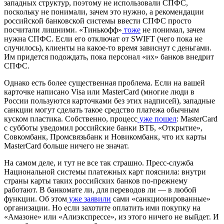
западных структур, поэтому не использовали СПФС,
поскольку не понимали, зачем это нужно, а рекомендации
российской банковской системы ввести СПФС просто
посчитали лишними. «Тинькофф»
тоже
не понимал, зачем
нужна СПФС. Если его отключат от SWIFT (чего пока не
случилось), клиенты на какое-то время зависнут с деньгами.
Им придется подождать, пока персонал «их» банков внедрит
СПФС.
Однако есть более существенная проблема. Если на вашей
карточке написано Visa или MasterCard (многие люди в
России пользуются карточками без этих надписей), западные
санкции могут сделать такое средство платежа обычным
куском пластика. Собственно, процесс
уже пошел
: MasterCard
с субботы уведомил российские банки ВТБ, «Открытие»,
Совкомбанк, Промсвязьбанк и Новикомбанк, что их карты
MasterCard больше ничего не значат.
На самом деле, и тут не все так страшно. Пресс-служба
Национальной системы платежных карт пояснила: внутри
страны карты таких российских банков по-прежнему
работают. В банкомате ли, для переводов ли — в любой
функции. Об этом
уже заявили
сами «санкционированные»
организации. Но если захотите оплатить ими покупку на
«Амазоне» или «Алиэкспрессе», из этого ничего не выйдет. И