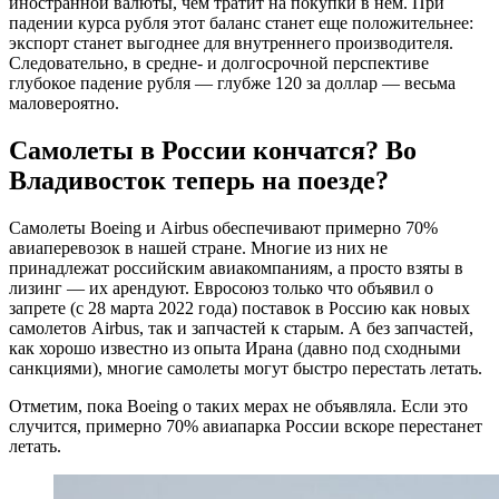
иностранной валюты, чем тратит на покупки в нем. При
падении курса рубля этот баланс станет еще положительнее:
экспорт станет выгоднее для внутреннего производителя.
Следовательно, в средне- и долгосрочной перспективе
глубокое падение рубля — глубже 120 за доллар — весьма
маловероятно.
Самолеты в России кончатся? Во
Владивосток теперь на поезде?
Самолеты Boeing и Airbus обеспечивают примерно 70%
авиаперевозок в нашей стране. Многие из них не
принадлежат российским авиакомпаниям, а просто взяты в
лизинг — их арендуют. Евросоюз только что объявил о
запрете (с 28 марта 2022 года) поставок в Россию как новых
самолетов Airbus, так и запчастей к старым. А без запчастей,
как хорошо известно из опыта Ирана (давно под сходными
санкциями), многие самолеты могут быстро перестать летать.
Отметим, пока Boeing о таких мерах не объявляла. Если это
случится, примерно 70% авиапарка России вскоре перестанет
летать.