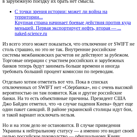
в зарубежную поездку их брать нет смысла.
С точки зрения истории: может ли война на
территории...
Крупная страна начинает боевые действия против куда
меньшей. Первая экспортирует нефть, вторая — ...
naked-science.ru
Из всего этого может показаться, что отключение от SWIFT не
столь страшно, но это не так. Внутренние российские
системы межбанковских расчетов не действуют за рубежом.
Торговые операции с участием российских и зарубежных
банков теперь будут занимать больше времени и иногда
требовать больший процент комиссии по переводам.
Отдельно хотим отметить вот что. Пока в списках
отключенных от SWIFT нет «Сбербанка», но с очень высокой
вероятностью он там появится. Как и другие российские
банки. На то есть объективные причины. Президент США
Джо Байден отметил, что «в случае падения Киева» будет еще
один пакет санкций. В районе украинской столицы идут бои,
и такой вариант исключать нельзя.
Но и на этом дело не остановится. В случае приведения
Украины к нейтральному статусу — а именно это видит своей
целью российское руководство — официальному Киеву