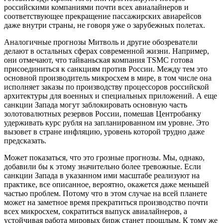
российскими компаниями почти всех авиалайнеров и
соответствующее прекращение пассажирских авиарейсов
даже внутри страны, не говоря уже о зарубежных полетах.
Аналогичные прогнозы Митволь и другие обозреватели
делают в остальных сферах современной жизни. Например,
они отмечают, что тайваньская компания TSMC готова
присоединиться к санкциям против России. Между тем это
основной производитель микросхем в мире, в том числе она
исполняет заказы по производству процессоров российской
архитектуры для военных и специальных приложений. А еще
санкции Запада могут заблокировать основную часть
золотовалютных резервов России, помешав Центробанку
удерживать курс рубля на запланированном им уровне. Это
вызовет в стране инфляцию, уровень которой трудно даже
предсказать.
Может показаться, что это грозные прогнозы. Мы, однако,
добавили бы к этому значительно более тревожные. Если
санкции Запада в указанном ими масштабе реализуют на
практике, все описанное, вероятно, окажется даже меньшей
частью проблем. Потому что в этом случае на всей планете
может на заметное время прекратиться производство почти
всех микросхем, сократиться выпуск авиалайнеров, а
устойчивая работа мировых бирж станет прошлым. К тому же