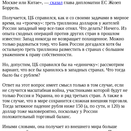
Москве или Китае», —
сказал
глава дипломатии ЕС Жозеп
Боррель.
Получается, ЦБ справился, как и со своими задачами в мирное
время, на «троечку»: треть триллиона долларов у жителей
России западный мир все-таки отнял. Что делать? Ничего. Из
опыта сходных операций против других стран в прошлом
известно: Запад никогда не возвращает похищенное. Можно
только радоваться тому, что Банк России догадался хотя бы
остальную треть триллиона разместить в странах с большим
уважением к праву собственности.
Но, допустим, ЦБ справился бы на «единичку»: рассмотрим
вариант, что все бы хранилось в западных странах. Что тогда
было бы с рублем?
Ответ на этот вопрос имеет смысл только в том случае, если
не случится масштабная война, участниками которой будут не
только Россия и Украина, но и ряд третьих стран. А также в
том случае, что в мире сохранится сложная внешняя торговля.
Тогда затяжное падение рубля ниже 150 (а, по сути, и 120) за
доллар тоже маловероятно, поскольку у России
положительный торговый баланс.
Иными словами, она получает из внешнего мира больше