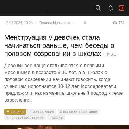
752
12.02.2024, 10:24
Полина Меньшова
3
Менструация у девочек стала
начинаться раньше, чем беседы о
половом созревании в школах
❋ 6.1
Девочки все чаще сталкиваются с первыми
месячными в возрасте 8-10 лет, а в школах о
половом созревании начинают говорить, когда
ученицам исполняется 10-12 лет. Исследователи
предложили, как изменить школьный подход к теме
взросления.
Медицина
# менструация
# половое воспитание
# половое созревание
# школа