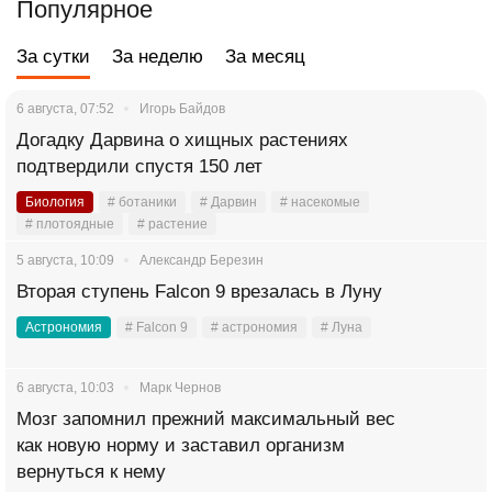
Популярное
За сутки
За неделю
За месяц
6 августа, 07:52
Игорь Байдов
Догадку Дарвина о хищных растениях
подтвердили спустя 150 лет
Биология
# ботаники
# Дарвин
# насекомые
# плотоядные
# растение
5 августа, 10:09
Александр Березин
Вторая ступень Falcon 9 врезалась в Луну
Астрономия
# Falcon 9
# астрономия
# Луна
6 августа, 10:03
Марк Чернов
Мозг запомнил прежний максимальный вес
как новую норму и заставил организм
вернуться к нему