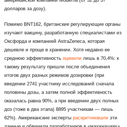
американской компании Moderna (от 32 до 37
долларов за дозу).
Помимо BNT162, британские регулирующие органы
изучают вакцину, разработанную специалистами из
Оксфорда и компанией AstraZeneca, которая
дешевле и проще в хранении. Хотя недавно ее
среднюю эффективность
оценили
лишь в 70,4%: к
такому результату пришли после объединения
итогов двух разных режимов дозировки (при
введении 2741 участнику исследований сначала
половины дозы, а затем полной эффективность
оказалась равна 90%, а при введении двух полных
доз (тоже в два этапа) 8895 участникам — лишь
62%). Американские эксперты
раскритиковали
эти
данные и обвинили разработчиков в «махинациях»