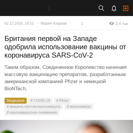
2,4 тыс
02.12.2020, 16:51
Мария Азарова
1
Британия первой на Западе
одобрила использование вакцины от
коронавируса SARS-CoV-2
Таким образом, Соединенное Королевство начинает
массовую вакцинацию препаратом, разработанным
американской компанией Pfizer и немецкой
BioNTech.
Медицина
# COVID-19
# Pfizer
# вакцина против коронавируса
# коронавирус
# коронавирусная пневмония