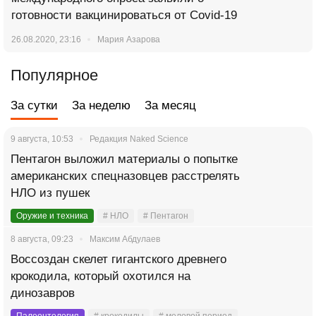
готовности вакцинироваться от Covid-19
26.08.2020, 23:16
Мария Азарова
Популярное
За сутки
За неделю
За месяц
9 августа, 10:53
Редакция Naked Science
Пентагон выложил материалы о попытке
американских спецназовцев расстрелять
НЛО из пушек
Оружие и техника
# НЛО
# Пентагон
8 августа, 09:23
Максим Абдулаев
Воссоздан скелет гигантского древнего
крокодила, который охотился на
динозавров
Палеонтология
# крокодилы
# меловой период