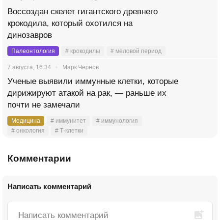
Воссоздан скелет гигантского древнего
крокодила, который охотился на
динозавров
Палеонтология
# крокодилы
# меловой период
7 августа, 16:34
Марк Чернов
Ученые выявили иммунные клетки, которые
дирижируют атакой на рак, — раньше их
почти не замечали
Медицина
# иммунитет
# иммунология
# онкология
# Т-клетки
Комментарии
Написать комментарий