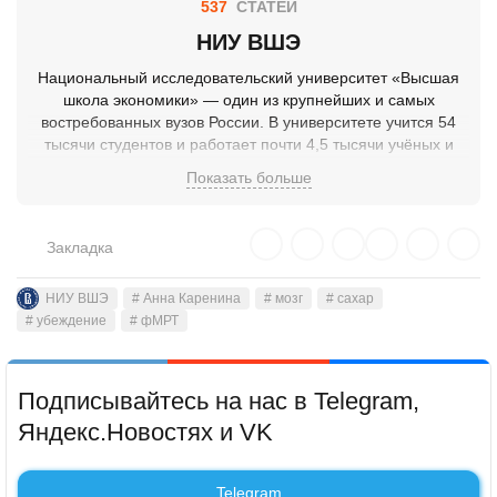
537
СТАТЕЙ
НИУ ВШЭ
Национальный исследовательский университет «Высшая
школа экономики» — один из крупнейших и самых
востребованных вузов России. В университете учится 54
тысячи студентов и работает почти 4,5 тысячи учёных и
преподавателей. НИУ ВШЭ ведёт фундаментальные и
Показать больше
прикладные исследования в области социально-
экономических, гуманитарных, юридических, инженерных,
компьютерных, физико-математических наук, а также
Закладка
креативных индустрий. В университете действуют 47
центров превосходства, или международных лабораторий.
Вышка объединяет ведущих мировых исследователей в
НИУ ВШЭ
# Анна Каренина
# мозг
# сахар
# убеждение
области изучения мозга, нейротехнологий,
# фМРТ
биоинформатики и искусственного интеллекта. Университет
входит в первую группу программы «Приоритет-2030» в
направлении «Исследовательское лидерство». Кампусы
Подписывайтесь на нас в Telegram,
НИУ ВШЭ расположены в четырех городах — Москве,
Яндекс.Новостях и VK
Санкт-Петербурге, Нижнем Новгороде и Перми, а также в
цифровом пространстве — «Вышка Онлайн».
Telegram