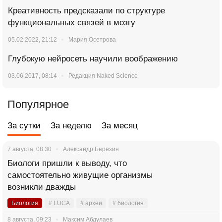
Креативность предсказали по структуре
функциональных связей в мозгу
05.02.2022, 21:12
Мария Осетрова
Глубокую нейросеть научили воображению
03.06.2017, 08:14
Редакция Naked Science
Популярное
За сутки
За неделю
За месяц
7 августа, 08:30
Александр Березин
Биологи пришли к выводу, что
самостоятельно живущие организмы
возникли дважды
Биология
# LUCA
# археи
# биология
8 августа, 09:23
Максим Абдулаев