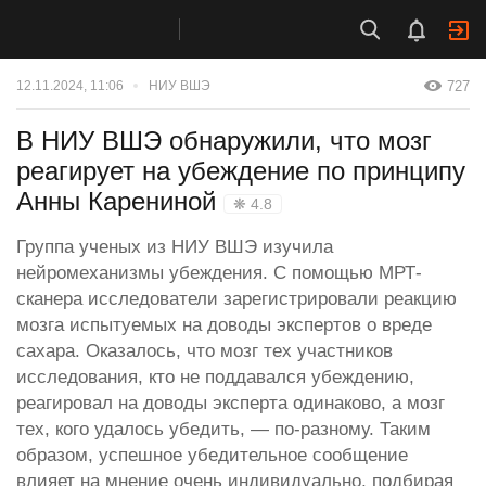
727
12.11.2024, 11:06
НИУ ВШЭ
В НИУ ВШЭ обнаружили, что мозг
реагирует на убеждение по принципу
Анны Карениной
❋ 4.8
Группа ученых из НИУ ВШЭ изучила
нейромеханизмы убеждения. С помощью МРТ-
сканера исследователи зарегистрировали реакцию
мозга испытуемых на доводы экспертов о вреде
сахара. Оказалось, что мозг тех участников
исследования, кто не поддавался убеждению,
реагировал на доводы эксперта одинаково, а мозг
тех, кого удалось убедить, — по-разному. Таким
образом, успешное убедительное сообщение
влияет на мнение очень индивидуально, подбирая