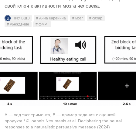
свой ключ к активности мозга человека.
НИУ ВШЭ
# Анна Каренина
# мозг
# сахар
# убеждение
# фМРТ
А — ход эксперимента, В — пример задания с оценкой
продукта / © Ioannis Ntoumanis et al. Deciphering the neural
responses to a naturalistic persuasive message (2024)