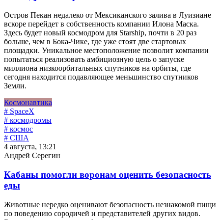
Остров Пекан недалеко от Мексиканского залива в Луизиане
вскоре перейдет в собственность компании Илона Маска.
Здесь будет новый космодром для Starship, почти в 20 раз
больше, чем в Бока-Чике, где уже стоят две стартовых
площадки. Уникальное местоположение позволит компании
попытаться реализовать амбициозную цель о запуске
миллиона низкоорбитальных спутников на орбиты, где
сегодня находится подавляющее меньшинство спутников
Земли.
Космонавтика
# SpaceX
# космодромы
# космос
# США
4 августа, 13:21
Андрей Серегин
Кабаны помогли воронам оценить безопасность
еды
Животные нередко оценивают безопасность незнакомой пищи
по поведению сородичей и представителей других видов.