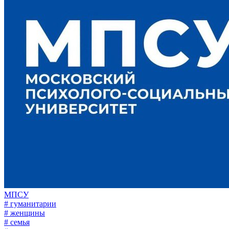
МПСУ
# гуманитарии
# женщины
# семья