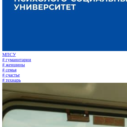
МПСУ
# гуманитарии
# женщины
# семья
# счастье
# технарь