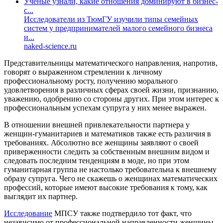
Ученые узнали, какие отношения доминируют в бизнес-
с...
Исследователи из ТюмГУ изучили типы семейных
систем у предпринимателей малого семейного бизнеса
и...
naked-science.ru
Представительницы математического направления, напротив,
говорят о выраженном стремлении к личному
профессиональному росту, получению морального
удовлетворения в различных сферах своей жизни, признанию,
уважению, одобрению со стороны других. При этом интерес к
профессиональным успехам супруга у них менее выражен.
В отношении внешней привлекательности партнера у
женщин-гуманитариев и математиков также есть различия в
требованиях. Абсолютно все женщины заявляют о своей
приверженности следить за собственным внешним видом и
следовать последним тенденциям в моде, но при этом
гуманитарная группа не настолько требовательна к внешнему
образу супруга. Чего не скажешь о женщинах математических
профессий, которые имеют высокие требования к тому, как
выглядит их партнер.
Исследование
МПСУ также подтвердило тот факт, что
независимо от профессиональной направленности женщины,