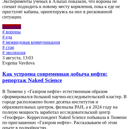
Эксперименты ученых в Альпах показали, что вороны не
спешат подходить к новому месту кормления, пока к еде не
приступят кабаны, ориентируясь на них в рискованной
ситуации.
Биология
# вороны
# еда
# межвидовая коммуникация
# стая
# эволюция
3 августа, 13:03
Evgenia Vavilova
Как устроена современная добыча нефти:
репортаж Naked Science
В Тюмени у «Газпром нефти» естественным образом
сформировался большой научно-исследовательский кластер. В
городе расположено более десятка институтов и
образовательных центров, филиалы РАН, а в 2024 году на
полную мощность заработал исследовательский центр
«Геосфера». Корреспондент Naked Science побывала в Тюмени
по приглашению «Газпром нефти». Рассказываем об этом
опыте в подробностях.