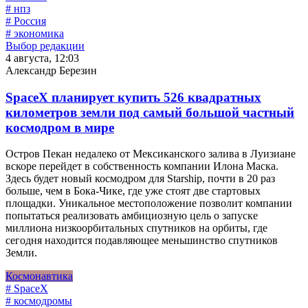
# нпз
# Россия
# экономика
Выбор редакции
4 августа, 12:03
Александр Березин
SpaceX планирует купить 526 квадратных
километров земли под самый большой частный
космодром в мире
Остров Пекан недалеко от Мексиканского залива в Луизиане
вскоре перейдет в собственность компании Илона Маска.
Здесь будет новый космодром для Starship, почти в 20 раз
больше, чем в Бока-Чике, где уже стоят две стартовых
площадки. Уникальное местоположение позволит компании
попытаться реализовать амбициозную цель о запуске
миллиона низкоорбитальных спутников на орбиты, где
сегодня находится подавляющее меньшинство спутников
Земли.
Космонавтика
# SpaceX
# космодромы