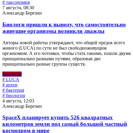
# таксономия
7 августа, 08:30
Александр Березин
Биологи пришли к выводу, что самостоятельно
живущие организмы возникли дважды
Авторы новой работы утверждают, что общий предок всего
живого (LUCA) по сути не был свободноживущим
организмом. А его потомки, чтобы стать такими, пошли двумя
принципиально разными путями, образовав две
принципиально разные группы существ.
Биология
# LUCA
# археи
# бактерия
# биология
4 августа, 12:03
Александр Березин
SpaceX планирует купить 526 квадратных
километров земли под самый большой частный
космодром в мире