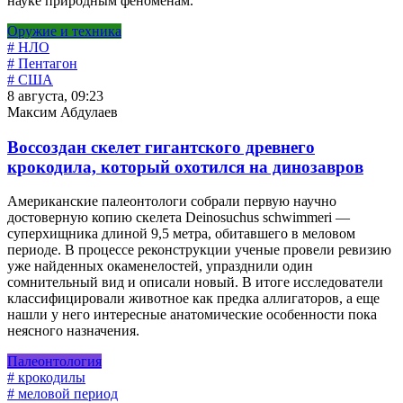
науке природным феноменам.
Оружие и техника
# НЛО
# Пентагон
# США
8 августа, 09:23
Максим Абдулаев
Воссоздан скелет гигантского древнего
крокодила, который охотился на динозавров
Американские палеонтологи собрали первую научно
достоверную копию скелета Deinosuchus schwimmeri —
суперхищника длиной 9,5 метра, обитавшего в меловом
периоде. В процессе реконструкции ученые провели ревизию
уже найденных окаменелостей, упразднили один
сомнительный вид и описали новый. В итоге исследователи
классифицировали животное как предка аллигаторов, а еще
нашли у него интересные анатомические особенности пока
неясного назначения.
Палеонтология
# крокодилы
# меловой период