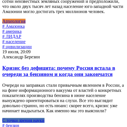
сотни неизвестных земляных сооружений и предположили,
что около двух тысяч лет назад население юго-западной части
Амазонии могло достигать трех миллионов человек.
Археология
# Амазонка
# америка
# ЛИДАР
# население
# цивилизации
19 июля, 20:09
Александр Березин
Кризис без дефицита: почему Россия встала в
очереди за бензином и когда они закончатся
Очереди на заправках стали привычным явлением в России, а
на фоне информационного вакуума от властей о конкретных
показателях производства бензина в июне население
вынуждено ориентироваться на слухи. Все это выглядит
довольно странно, но есть нюанс: скорее всего, кризис уже
начинает выдыхаться. Как именно мы это выяснили?
С точки зрения науки
# бензин