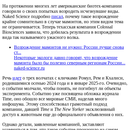
На протяжении многих лет американские биотех-компании
говорили о своих попытках возродить исчезнувшие виды.
Naked Science подробно
писал
, почему такое возрождение
крайне сомнительно в случае мамонтов, но этим видом тема
не ограничивается. Теперь техасская компания Colossal
Biosciences заявила, что добилась результата в возрождении
вида так называемого ужасного волка.
Возрождение мамонтов не нужно: России лучше снова
ст...
Некоторые экологи давно говорят, что возрождение
мамонта было бы полезно северным регионам России...
naked-science.ru
Речь
идет
о трех волчатах с кличками Ромул, Рем и Кхалиси,
родившимися осенью 2024 года и в январе 2025-го. Очевидно,
о событии молчали, чтобы понять, не погибнут ли объекты
эксперимента. Событию уже посвящена обложка журнала
Time, оно обошло все мировые СМИ, наделав много
инфошума. Этому способствовал грамотный подход
компании, давшей
Time
и
The New Yorker
эксклюзивный
доступ к животным еще до официального объявления о них.
Однако детали, заявленные компанией, заставляют
усомниться в том, что такое событие произошло на самом