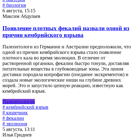
# биология
6 августа, 15:15
Максим Абдулаев
Появление плотных фекалий назвали одной из
причин кембрийского взрыва
Палеонтологи из Германии и Австралии предположили, что
одной из причин кембрийского взрыва стало появление
плотного кала во время эволюции. В отличие от
растворенной органики, фекалии быстро тонули, доставляя
питательные вещества в глубоководные зоны. Эта линия
доставки породила копрофагию (поедание экскрементов) и
создала новые экологические ниши на глубине древних
морей. Это и запустило цепную реакцию, известную как
кембрийский взрыв.
Палеонтология
# кембрийский взрыв
# кишечник
# фекалии
# эволюция
5 августа, 13:11
Илья Гриднев