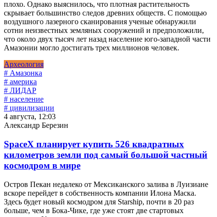
плохо. Однако выяснилось, что плотная растительность
скрывает большинство следов древних обществ. С помощью
воздушного лазерного сканирования ученые обнаружили
сотни неизвестных земляных сооружений и предположили,
что около двух тысяч лет назад население юго-западной части
Амазонии могло достигать трех миллионов человек.
Археология
# Амазонка
# америка
# ЛИДАР
# население
# цивилизации
4 августа, 12:03
Александр Березин
SpaceX планирует купить 526 квадратных
километров земли под самый большой частный
космодром в мире
Остров Пекан недалеко от Мексиканского залива в Луизиане
вскоре перейдет в собственность компании Илона Маска.
Здесь будет новый космодром для Starship, почти в 20 раз
больше, чем в Бока-Чике, где уже стоят две стартовых