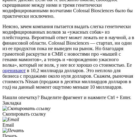
скрещивание между ними и тремя генетически
модифицированными волчатами Colossal Biosciences было бы
практически исключено.
Неясно, зачем компания пытается выдать слегка генетически
модифицированных волков за «ужасных собак» из
плейстоцена. Вероятный ответ может лежать не в научной, а в
финансовой области. Colossal Biosciences — стартап, ни один
из ее продуктов пока не выведен на рынок. Но благодаря
грамотной раскрутке в СМИ с новостями про «мышей с
генами мамонтов», а теперь и «возрождению ужасного
волка», который не волк, у нее все хорошо со стоимостью. Ее
оценивают
в 10,2 миллиарда долларов. Это неплохо для
бизнеса с продажами около нуля долларов. Скажем, рыночная
стоимость Nissan (продажи в десятки миллиардов долларов в
год) на данный момент ощутимо меньше 10 миллиардов.
Нашли опечатку? Выделите фрагмент и нажмите Ctrl + Enter.
Закладка
Скопировать ссылку
Email
Печать