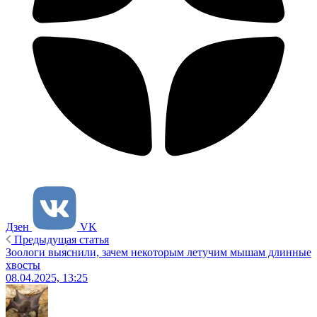
Дзен
VK
Предыдущая статья
Зоологи выяснили, зачем некоторым летучим мышам длинные
хвосты
08.04.2025, 13:25