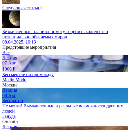
Следующая статья
Безжизненные планеты помогут оценить количество
потенциально обитаемых миров
08.04.2025, 10:13
Предстоящие мероприятия
Все
Лекция
07
Авг
1000
₽
Бессмертие по промокоду
Medio Modo
Москва
Лекция
08
Авг
Бесплатно
Не могли! Вымышленные и реальные возможности древних
людей
Зануда
Онлайн
Лекция