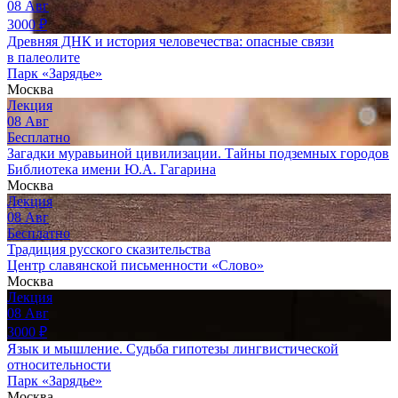
08
Авг
3000
₽
Древняя ДНК и история человечества: опасные связи
в палеолите
Парк «Зарядье»
Москва
Лекция
08
Авг
Бесплатно
Загадки муравьиной цивилизации. Тайны подземных городов
Библиотека имени Ю.А. Гагарина
Москва
Лекция
08
Авг
Бесплатно
Традиция русского сказительства
Центр славянской письменности «Слово»
Москва
Лекция
08
Авг
3000
₽
Язык и мышление. Судьба гипотезы лингвистической
относительности
Парк «Зарядье»
Москва