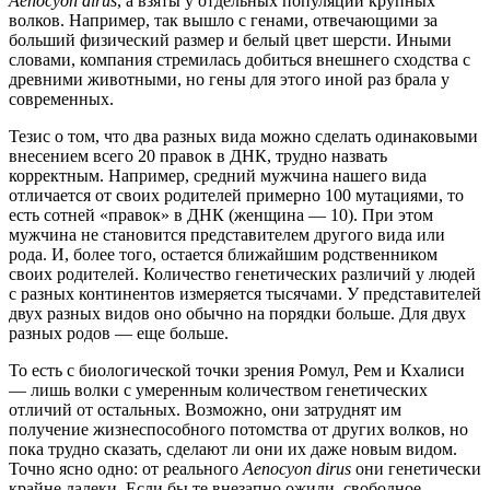
Aenocyon dirus
, а взяты у отдельных популяций крупных
волков. Например, так вышло с генами, отвечающими за
больший физический размер и белый цвет шерсти. Иными
словами, компания стремилась добиться внешнего сходства с
древними животными, но гены для этого иной раз брала у
современных.
Тезис о том, что два разных вида можно сделать одинаковыми
внесением всего 20 правок в ДНК, трудно назвать
корректным. Например, средний мужчина нашего вида
отличается от своих родителей примерно 100 мутациями, то
есть сотней «правок» в ДНК (женщина — 10). При этом
мужчина не становится представителем другого вида или
рода. И, более того, остается ближайшим родственником
своих родителей. Количество генетических различий у людей
с разных континентов измеряется тысячами. У представителей
двух разных видов оно обычно на порядки больше. Для двух
разных родов — еще больше.
То есть с биологической точки зрения Ромул, Рем и Кхалиси
— лишь волки с умеренным количеством генетических
отличий от остальных. Возможно, они затруднят им
получение жизнеспособного потомства от других волков, но
пока трудно сказать, сделают ли они их даже новым видом.
Точно ясно одно: от реального
Aenocyon dirus
они генетически
крайне далеки. Если бы те внезапно ожили, свободное