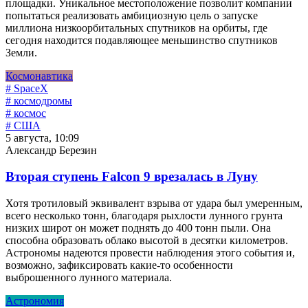
площадки. Уникальное местоположение позволит компании
попытаться реализовать амбициозную цель о запуске
миллиона низкоорбитальных спутников на орбиты, где
сегодня находится подавляющее меньшинство спутников
Земли.
Космонавтика
# SpaceX
# космодромы
# космос
# США
5 августа, 10:09
Александр Березин
Вторая ступень Falcon 9 врезалась в Луну
Хотя тротиловый эквивалент взрыва от удара был умеренным,
всего несколько тонн, благодаря рыхлости лунного грунта
низких широт он может поднять до 400 тонн пыли. Она
способна образовать облако высотой в десятки километров.
Астрономы надеются провести наблюдения этого события и,
возможно, зафиксировать какие-то особенности
выброшенного лунного материала.
Астрономия