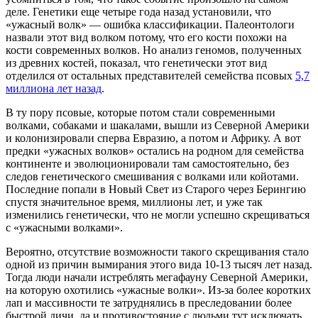
деле. Генетики еще четыре года назад установили, что
«ужасный волк» — ошибка классификации. Палеонтологи
назвали этот вид волком потому, что его кости похожи на
кости современных волков. Но анализ геномов, полученных
из древних костей, показал, что генетически этот вид
отделился от остальных представителей семейства псовых
5,7
миллиона лет назад
.
В ту пору псовые, которые потом стали современными
волками, собаками и шакалами, вышли из Северной Америки
и колонизировали сперва Евразию, а потом и Африку. А вот
предки «ужасных волков» остались на родном для семейства
континенте и эволюционировали там самостоятельно, без
следов генетического смешивания с волками или койотами.
Последние попали в Новый Свет из Старого через Берингию
спустя значительное время, миллионы лет, и уже так
изменились генетически, что не могли успешно скрещиваться
с «ужасными волками».
Вероятно, отсутствие возможности такого скрещивания стало
одной из причин вымирания этого вида 10-13 тысяч лет назад.
Тогда люди начали истреблять мегафауну Северной Америки,
на которую охотились «ужасные волки». Из-за более коротких
лап и массивности те затруднялись в преследовании более
быстрой дичи, да и противостояние с людьми тут исключать