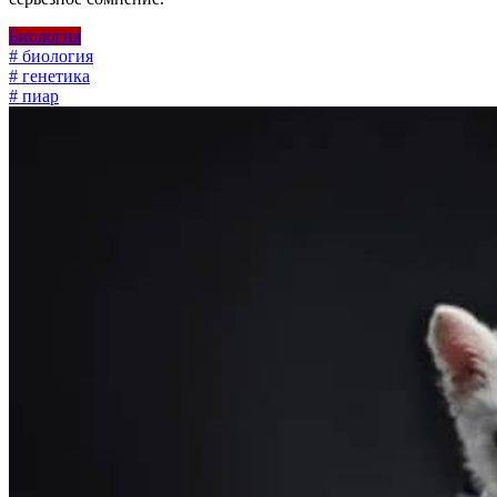
Биология
# биология
# генетика
# пиар