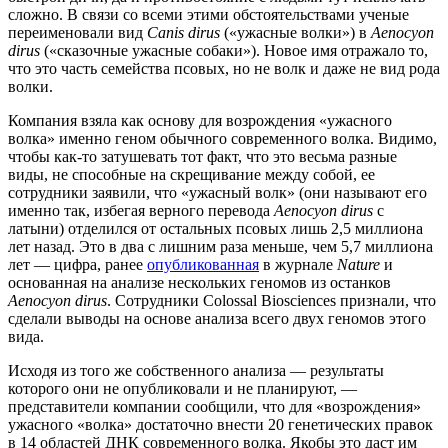
сложно. В связи со всеми этими обстоятельствами ученые
переименовали вид
Canis dirus
(«ужасные волки») в
Aenocyon
dirus
(«сказочные ужасные собаки»). Новое имя отражало то,
что это часть семейства псовых, но не волк и даже не вид рода
волки.
Компания взяла как основу для возрождения «ужасного
волка» именно геном обычного современного волка. Видимо,
чтобы как-то затушевать тот факт, что это весьма разные
виды, не способные на скрещивание между собой, ее
сотрудники заявили, что «ужасный волк» (они называют его
именно так, избегая верного перевода
Aenocyon dirus
с
латыни) отделился от остальных псовых лишь 2,5 миллиона
лет назад. Это в два с лишним раза меньше, чем 5,7 миллиона
лет — цифра, ранее
опубликованная
в журнале
Nature
и
основанная на анализе нескольких геномов из останков
Aenocyon dirus
. Сотрудники Colossal Biosciences признали, что
сделали выводы на основе анализа всего двух геномов этого
вида.
Исходя из того же собственного анализа — результаты
которого они не опубликовали и не планируют, —
представители компании сообщили, что для «возрождения»
ужасного «волка» достаточно внести 20 генетических правок
в 14 областей ДНК современного волка. Якобы это даст им