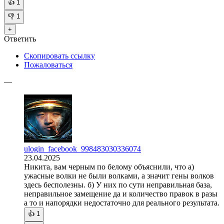
👍
1
👎
1
+
Ответить
Скопировать ссылку
Пожаловаться
—
ulogin_facebook_998483030336074
23.04.2025
Никита, вам черным по белому объяснили, что а)
ужасные волки не были волками, а значит гены волков
здесь бесполезны. б) У них по сути неправильная база,
неправильное замещение да и количество правок в разы
а то и напорядки недостаточно для реального результата.
👍
1