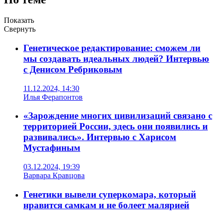
Показать
Свернуть
Генетическое редактирование: сможем ли
мы создавать идеальных людей? Интервью
с Денисом Ребриковым
11.12.2024, 14:30
Илья Ферапонтов
«Зарождение многих цивилизаций связано с
территорией России, здесь они появились и
развивались». Интервью с Харисом
Мустафиным
03.12.2024, 19:39
Варвара Кравцова
Генетики вывели суперкомара, который
нравится самкам и не болеет малярией