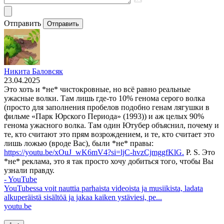
Отправить
Отправить
Никита Баловсяк
23.04.2025
Это хоть и *не* чистокровные, но всë равно реальные
ужасные волки. Там лишь где-то 10% генома серого волка
(просто для заполнения пробелов подобно генам лягушки в
фильме «Парк Юрского Периода» (1993)) и аж целых 90%
генома ужасного волка. Там один Ютубер объяснил, почему и
те, кто считают это прям возрождением, и те, кто считает это
лишь ложью (вроде Вас), были *не* правы:
https://youtu.be/xOuJ_wK6mV4?si=ljC-hvzCjmggfKlG.
P. S. Это
*не* реклама, это я так просто хочу добиться того, чтобы Вы
узнали правду.
- YouTube
YouTubessa voit nauttia parhaista videoista ja musiikista, ladata
alkuperäistä sisältöä ja jakaa kaiken ystäviesi, pe...
youtu.be