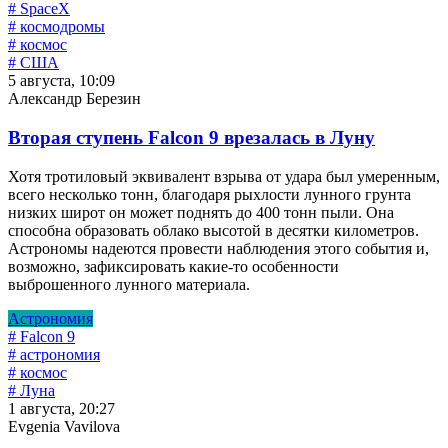
# SpaceX
# космодромы
# космос
# США
5 августа, 10:09
Александр Березин
Вторая ступень Falcon 9 врезалась в Луну
Хотя тротиловый эквивалент взрыва от удара был умеренным,
всего несколько тонн, благодаря рыхлости лунного грунта
низких широт он может поднять до 400 тонн пыли. Она
способна образовать облако высотой в десятки километров.
Астрономы надеются провести наблюдения этого события и,
возможно, зафиксировать какие-то особенности
выброшенного лунного материала.
Астрономия
# Falcon 9
# астрономия
# космос
# Луна
1 августа, 20:27
Evgenia Vavilova