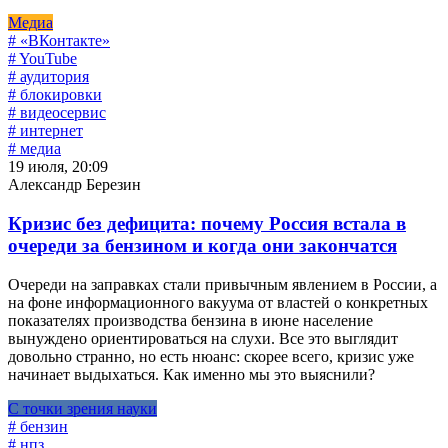
Медиа
# «ВКонтакте»
# YouTube
# аудитория
# блокировки
# видеосервис
# интернет
# медиа
19 июля, 20:09
Александр Березин
Кризис без дефицита: почему Россия встала в
очереди за бензином и когда они закончатся
Очереди на заправках стали привычным явлением в России, а
на фоне информационного вакуума от властей о конкретных
показателях производства бензина в июне население
вынуждено ориентироваться на слухи. Все это выглядит
довольно странно, но есть нюанс: скорее всего, кризис уже
начинает выдыхаться. Как именно мы это выяснили?
С точки зрения науки
# бензин
# нпз