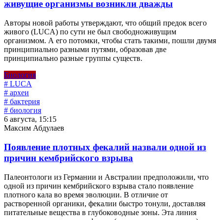
живущие организмы возникли дважды
Авторы новой работы утверждают, что общий предок всего
живого (LUCA) по сути не был свободноживущим
организмом. А его потомки, чтобы стать такими, пошли двумя
принципиально разными путями, образовав две
принципиально разные группы существ.
Биология
# LUCA
# археи
# бактерия
# биология
6 августа, 15:15
Максим Абдулаев
Появление плотных фекалий назвали одной из
причин кембрийского взрыва
Палеонтологи из Германии и Австралии предположили, что
одной из причин кембрийского взрыва стало появление
плотного кала во время эволюции. В отличие от
растворенной органики, фекалии быстро тонули, доставляя
питательные вещества в глубоководные зоны. Эта линия