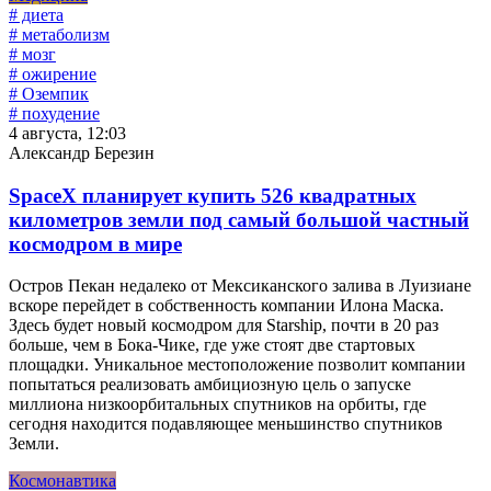
# диета
# метаболизм
# мозг
# ожирение
# Оземпик
# похудение
4 августа, 12:03
Александр Березин
SpaceX планирует купить 526 квадратных
километров земли под самый большой частный
космодром в мире
Остров Пекан недалеко от Мексиканского залива в Луизиане
вскоре перейдет в собственность компании Илона Маска.
Здесь будет новый космодром для Starship, почти в 20 раз
больше, чем в Бока-Чике, где уже стоят две стартовых
площадки. Уникальное местоположение позволит компании
попытаться реализовать амбициозную цель о запуске
миллиона низкоорбитальных спутников на орбиты, где
сегодня находится подавляющее меньшинство спутников
Земли.
Космонавтика