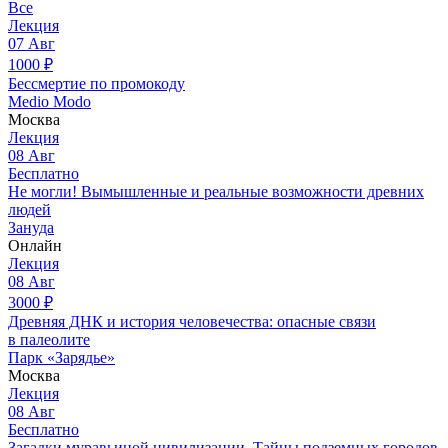
Все
Лекция
07
Авг
1000
₽
Бессмертие по промокоду
Medio Modo
Москва
Лекция
08
Авг
Бесплатно
Не могли! Вымышленные и реальные возможности древних
людей
Зануда
Онлайн
Лекция
08
Авг
3000
₽
Древняя ДНК и история человечества: опасные связи
в палеолите
Парк «Зарядье»
Москва
Лекция
08
Авг
Бесплатно
Загадки муравьиной цивилизации. Тайны подземных городов