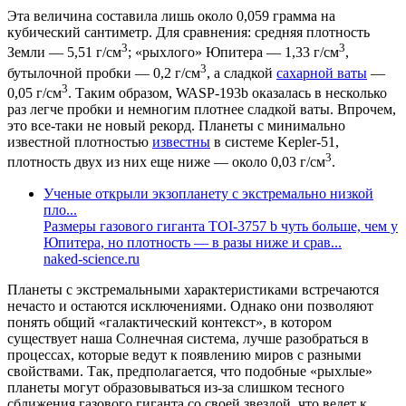
Эта величина составила лишь около 0,059 грамма на
кубический сантиметр. Для сравнения: средняя плотность
3
3
Земли — 5,51 г/см
; «рыхлого» Юпитера — 1,33 г/см
,
3
бутылочной пробки — 0,2 г/см
, а сладкой
сахарной ваты
—
3
0,05 г/см
. Таким образом, WASP-193b оказалась в несколько
раз легче пробки и немногим плотнее сладкой ваты. Впрочем,
это все-таки не новый рекорд. Планеты с минимально
известной плотностью
известны
в системе Kepler-51,
3
плотность двух из них еще ниже — около 0,03 г/см
.
Ученые открыли экзопланету с экстремально низкой
пло...
Размеры газового гиганта TOI-3757 b чуть больше, чем у
Юпитера, но плотность — в разы ниже и срав...
naked-science.ru
Планеты с экстремальными характеристиками встречаются
нечасто и остаются исключениями. Однако они позволяют
понять общий «галактический контекст», в котором
существует наша Солнечная система, лучше разобраться в
процессах, которые ведут к появлению миров с разными
свойствами. Так, предполагается, что подобные «рыхлые»
планеты могут образовываться из-за слишком тесного
сближения газового гиганта со своей звездой, что ведет к