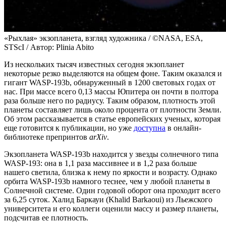
«Рыхлая» экзопланета, взгляд художника / ©NASA, ESA,
STScI / Автор: Plinia Abito
Из нескольких тысяч известных сегодня экзопланет
некоторые резко выделяются на общем фоне. Таким оказался и
гигант WASP-193b, обнаруженный в 1200 световых годах от
нас. При массе всего 0,13 массы Юпитера он почти в полтора
раза больше него по радиусу. Таким образом, плотность этой
планеты составляет лишь около процента от плотности Земли.
Об этом рассказывается в статье европейских ученых, которая
еще готовится к публикации, но уже
доступна
в онлайн-
библиотеке препринтов
arXiv
.
Экзопланета WASP-193b находится у звезды солнечного типа
WASP-193: она в 1,1 раза массивнее и в 1,2 раза больше
нашего светила, близка к нему по яркости и возрасту. Однако
орбита WASP-193b намного теснее, чем у любой планеты в
Солнечной системе. Один годовой оборот она проходит всего
за 6,25 суток. Халид Баркауи (Khalid Barkaoui) из Льежского
университета и его коллеги оценили массу и размер планеты,
подсчитав ее плотность.