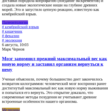
доставки породила копрофагию (поедание экскрементов) и
создала новые экологические ниши на глубине древних
морей. Это и запустило цепную реакцию, известную как
кембрийский взрыв.
Палеонтология
# кембрийский взрыв
# кишечник
# фекалии
# эволюция
6 августа, 10:03
Марк Чернов
Мозг запомнил прежний максимальный вес как
новую норму и заставил организм вернуться к
нему
Ученые объяснили, почему большинство диет закончилось
возвратом килограммов: человеческий мозг воспринял ранее
достигнутый максимальный вес как новую норму выживания
и попытался его вернуть. Это открытие доказало, что
современные методы похудения не учитывают древние
встроенные особенности нашего организма.
Медицина