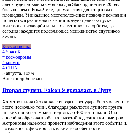
Здесь будет новый космодром для Starship, почти в 20 раз
больше, чем в Бока-Чике, где уже стоят две стартовых
площадки. Уникальное местоположение позволит компании
попытаться реализовать амбициозную цель о запуске
миллиона низкоорбитальных спутников на орбиты, где
сегодня находится подавляющее меньшинство спутников
Земли.
Космонавтика
# SpaceX
# космодромы
# космос
# США
5 августа, 10:09
Александр Березин
Вторая ступень Falcon 9 врезалась в Луну
Хотя тротиловый эквивалент взрыва от удара был умеренным,
всего несколько тонн, благодаря рыхлости лунного грунта
низких широт он может поднять до 400 тонн пыли. Она
способна образовать облако высотой в десятки километров.
Астрономы надеются провести наблюдения этого события и,
возможно, зафиксировать какие-то особенности