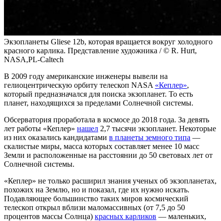
Экзопланеты Gliese 12b, которая вращается вокруг холодного
красного карлика. Представление художника / © R. Hurt,
NASA,PL-Caltech
В 2009 году американские инженеры вывели на
гелиоцентрическую орбиту телескоп NASA
«Кеплер»
,
который предназначался для поиска экзопланет. То есть
планет, находящихся за пределами Солнечной системы.
Обсерватория проработала в космосе до 2018 года. За девять
лет работы «Кеплер»
нашел
2,7 тысячи экзопланет. Некоторые
из них оказались кандидатами
в планеты земного типа
—
скалистые миры, масса которых составляет менее 10 масс
Земли и расположенные на расстоянии до 50 световых лет от
Солнечной системы.
«Кеплер» не только расширил знания ученых об экзопланетах,
похожих на Землю, но и показал, где их нужно искать.
Подавляющее большинство таких миров космический
телескоп открыл вблизи маломассивных (от 7,5 до 50
процентов массы Солнца)
красных карликов
— маленьких,