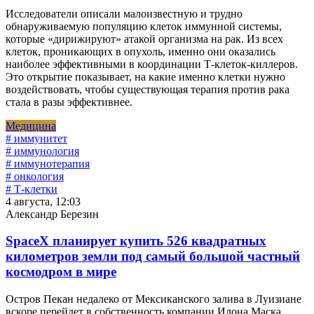
Исследователи описали малоизвестную и трудно
обнаруживаемую популяцию клеток иммунной системы,
которые «дирижируют» атакой организма на рак. Из всех
клеток, проникающих в опухоль, именно они оказались
наиболее эффективными в координации Т-клеток-киллеров.
Это открытие показывает, на какие именно клетки нужно
воздействовать, чтобы существующая терапия против рака
стала в разы эффективнее.
Медицина
# иммунитет
# иммунология
# иммунотерапия
# онкология
# Т-клетки
4 августа, 12:03
Александр Березин
SpaceX планирует купить 526 квадратных
километров земли под самый большой частный
космодром в мире
Остров Пекан недалеко от Мексиканского залива в Луизиане
вскоре перейдет в собственность компании Илона Маска.