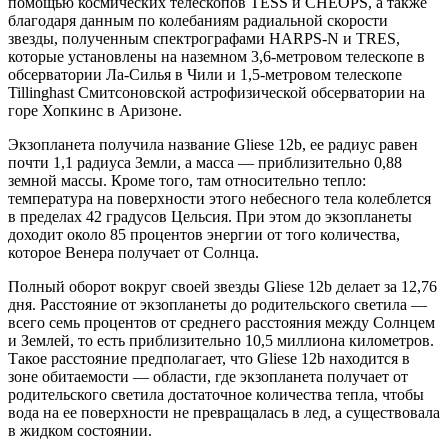
помощью космических телескопов TESS и CHEOPS, а также
благодаря данным по колебаниям радиальной скорости
звезды, полученным спектрографами HARPS-N и TRES,
которые установлены на наземном 3,6-метровом телескопе в
обсерватории Ла-Силья в Чили и 1,5-метровом телескопе
Tillinghast Смитсоновской астрофизической обсерватории на
горе Хопкинс в Аризоне.
Экзопланета получила название Gliese 12b, ее радиус равен
почти 1,1 радиуса Земли, а масса — приблизительно 0,88
земной массы. Кроме того, там относительно тепло:
температура на поверхности этого небесного тела колеблется
в пределах 42 градусов Цельсия. При этом до экзопланеты
доходит около 85 процентов энергии от того количества,
которое Венера получает от Солнца.
Полный оборот вокруг своей звезды Gliese 12b делает за 12,76
дня. Расстояние от экзопланеты до родительского светила —
всего семь процентов от среднего расстояния между Солнцем
и Землей, то есть приблизительно 10,5 миллиона километров.
Такое расстояние предполагает, что Gliese 12b находится в
зоне обитаемости — области, где экзопланета получает от
родительского светила достаточное количества тепла, чтобы
вода на ее поверхности не превращалась в лед, а существовала
в жидком состоянии.