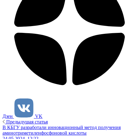
Дзен
VK
Предыдущая статья
В КБГУ разработали инновационный метод получения
аминотриметиленфосфоновой кислоты
24.05.2024, 12:22