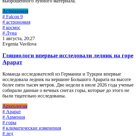
выброшенного лунного материала.
Астрономия
# Falcon 9
# астрономия
# космос
# Луна
1 августа, 20:27
Evgenia Vavilova
Гляциологи впервые исследовали ледник на горе
Арарат
Команда исследователей из Германии и Турции впервые
исследовала ледник на вершине Большого Арарата на высоте
более пяти тысяч метров. Две недели в июле 2026 года ученые
собирали данные о вечных снегах горы, которые до этого не
были тщательно исследованы.
Археология
# Арарат
# Армения
# горы
# климатические изменения
# лед