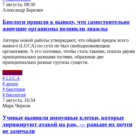
7 августа, 08:30
Александр Березин
Биологи пришли к выводу, что самостоятельно
живущие организмы возникли дважды
Авторы новой работы утверждают, что общий предок всего
живого (LUCA) по сути не был свободноживущим
организмом. А его потомки, чтобы стать такими, пошли двумя
принципиально разными путями, образовав две
принципиально разные группы существ.
Биология
# LUCA
# археи
# бактерия
# биология
7 августа, 16:34
Марк Чернов
Ученые выявили иммунные клетки, которые
дирижируют атакой на рак, — раньше их почти
не замечали