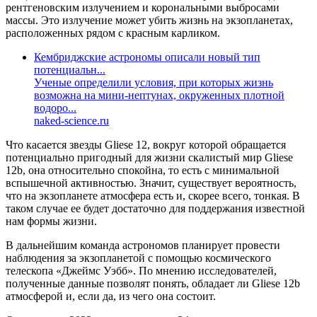
рентгеновским излучением и корональными выбросами
массы. Это излучение может убить жизнь на экзопланетах,
расположенных рядом с красным карликом.
Кембриджские астрономы описали новый тип
потенциальн...
Ученые определили условия, при которых жизнь
возможна на мини-нептунах, окруженных плотной
водоро...
naked-science.ru
Что касается звезды Gliese 12, вокруг которой обращается
потенциально пригодный для жизни скалистый мир Gliese
12b, она относительно спокойна, то есть с минимальной
вспышечной активностью. Значит, существует вероятность,
что на экзопланете атмосфера есть и, скорее всего, тонкая. В
таком случае ее будет достаточно для поддержания известной
нам формы жизни.
В дальнейшим команда астрономов планирует провести
наблюдения за экзопланетой с помощью космического
телескопа «Джеймс Уэбб». По мнению исследователей,
полученные данные позволят понять, обладает ли Gliese 12b
атмосферой и, если да, из чего она состоит.