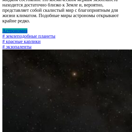
находится достаточно близко к Земле и, вероятно,
представляет собой скалистый мир с благоприятным для
жизни климатом. Подобные миры астрономы открывают
крайне редко.
Астрономия
# землеподобные планеты
# красные карлики
# экзопаленты