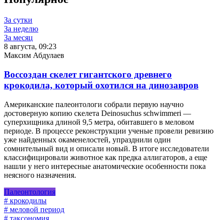
За сутки
За неделю
За месяц
8 августа, 09:23
Максим Абдулаев
Воссоздан скелет гигантского древнего
крокодила, который охотился на динозавров
Американские палеонтологи собрали первую научно
достоверную копию скелета Deinosuchus schwimmeri —
суперхищника длиной 9,5 метра, обитавшего в меловом
периоде. В процессе реконструкции ученые провели ревизию
уже найденных окаменелостей, упразднили один
сомнительный вид и описали новый. В итоге исследователи
классифицировали животное как предка аллигаторов, а еще
нашли у него интересные анатомические особенности пока
неясного назначения.
Палеонтология
# крокодилы
# меловой период
# таксономия