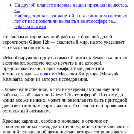
На другой планете впервые нашли признаки вещества,
к...
Наблюдения за экзопланетой в ста с лишним световых
лет от нас позволили выявить в ее атмосфере га...
naked-science.ru
По словам авторов научной работы, с большой долей
вероятности Gliese 12b — скалистый мир, на это указывает
его высокая плотность.
«Мы обнаружили одну из самых близких к Земле скалистых
экзопланет, которую легко изучать и на которой,
предположительно, царят комфортные для жизни
температуры», —
пояснил
Масаюки Кицухара (Masayuki
Kitsuhara), один из авторов исследования.
Однако единственное, в чем не уверены авторы научной
работы, — обладает ли Gliese 12b атмосферой. Поэтому до
конца все же не ясно, может ли экзопланета быть пригодной
для известной нам формы жизни. Исследователи проявляют
осторожный оптимизм.
Красные карлики, особенно молодые, в отличие от
солнцеподобных звезд, достаточно «дикие», они выделяются
мощной вспышечной активностью, которая сопровождается