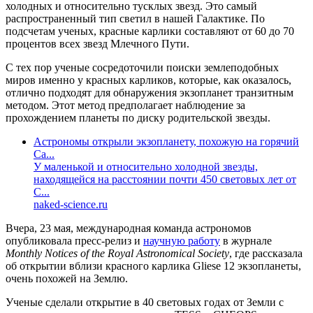
холодных и относительно тусклых звезд. Это самый
распространенный тип светил в нашей Галактике. По
подсчетам ученых, красные карлики составляют от 60 до 70
процентов всех звезд Млечного Пути.
С тех пор ученые сосредоточили поиски землеподобных
миров именно у красных карликов, которые, как оказалось,
отлично подходят для обнаружения экзопланет транзитным
методом. Этот метод предполагает наблюдение за
прохождением планеты по диску родительской звезды.
Астрономы открыли экзопланету, похожую на горячий
Са...
У маленькой и относительно холодной звезды,
находящейся на расстоянии почти 450 световых лет от
С...
naked-science.ru
Вчера, 23 мая, международная команда астрономов
опубликовала пресс-релиз и
научную работу
в журнале
Monthly Notices of the Royal Astronomical Society
, где рассказала
об открытии вблизи красного карлика Gliese 12 экзопланеты,
очень похожей на Землю.
Ученые сделали открытие в 40 световых годах от Земли с