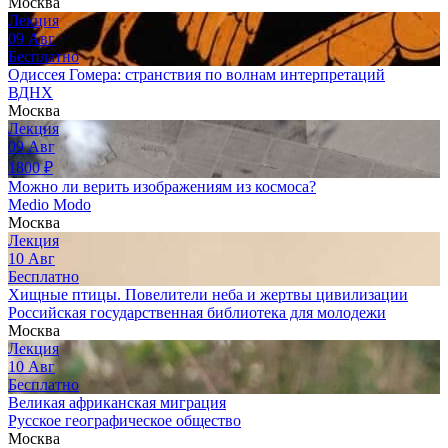
Москва
Лекция
09
Авг
Бесплатно
Одиссея Гомера: странствия по волнам интерпретаций
ВДНХ
Москва
Лекция
09
Авг
1800
₽
Можно ли верить изображениям из космоса?
Medio Modo
Москва
Лекция
10
Авг
Бесплатно
Хищные птицы. Повелители неба и жертвы цивилизации
Российская государственная библиотека для молодежи
Москва
Лекция
10
Авг
Бесплатно
Великая африканская миграция
Русское географическое общество
Москва