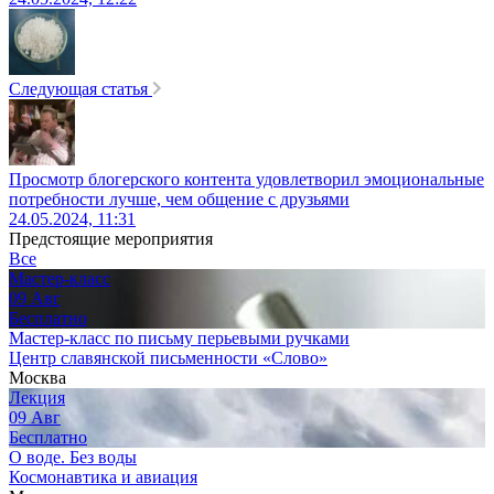
Следующая статья
Просмотр блогерского контента удовлетворил эмоциональные
потребности лучше, чем общение с друзьями
24.05.2024, 11:31
Предстоящие мероприятия
Все
Мастер-класс
09
Авг
Бесплатно
Мастер-класс по письму перьевыми ручками
Центр славянской письменности «Слово»
Москва
Лекция
09
Авг
Бесплатно
О воде. Без воды
Космонавтика и авиация