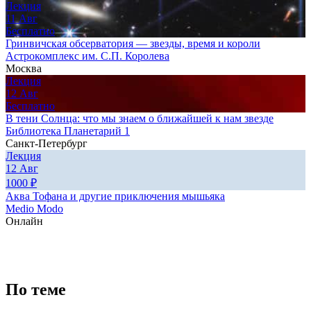
Лекция
11
Авг
Бесплатно
Гринвичская обсерватория — звезды, время и короли
Астрокомплекс им. С.П. Королева
Москва
Лекция
12
Авг
Бесплатно
В тени Солнца: что мы знаем о ближайшей к нам звезде
Библиотека Планетарий 1
Санкт-Петербург
Лекция
12
Авг
1000
₽
Аква Тофана и другие приключения мышьяка
Medio Modo
Онлайн
По теме