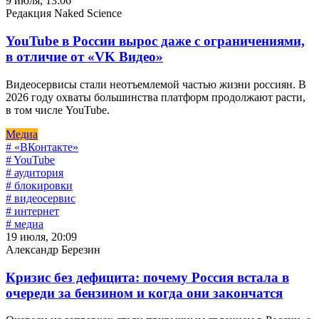
9 июля, 13:06
Редакция Naked Science
YouTube в России вырос даже с ограничениями,
в отличие от «VK Видео»
Видеосервисы стали неотъемлемой частью жизни россиян. В
2026 году охваты большинства платформ продолжают расти,
в том числе YouTube.
Медиа
# «ВКонтакте»
# YouTube
# аудитория
# блокировки
# видеосервис
# интернет
# медиа
19 июля, 20:09
Александр Березин
Кризис без дефицита: почему Россия встала в
очереди за бензином и когда они закончатся