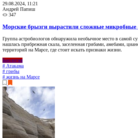
29.08.2024, 11:21
Андрей Папиш
347
Морские брызги вырастили сложные микробные с
Группа астробиологов обнаружила необычное место в самой су
нашлась прибрежная скала, заселенная грибами, амебами, циа
территорий на Марсе, где стоит искать признаки жизни.
Биология
# Атакама
# грибы
# жизнь на Марсе