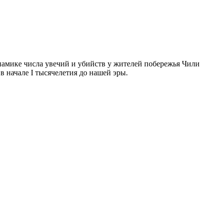
намике числа увечий и убийств у жителей побережья Чили
в начале I тысячелетия до нашей эры.