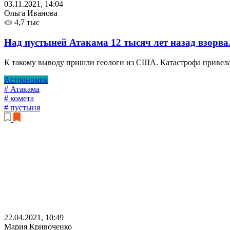
03.11.2021, 14:04
Ольга Иванова
4,7 тыс
Над пустыней Атакама 12 тысяч лет назад взорв
К такому выводу пришли геологи из США. Катастрофа привела к
Астрономия
# Атакама
# комета
# пустыня
22.04.2021, 10:49
Мария Кривоченко