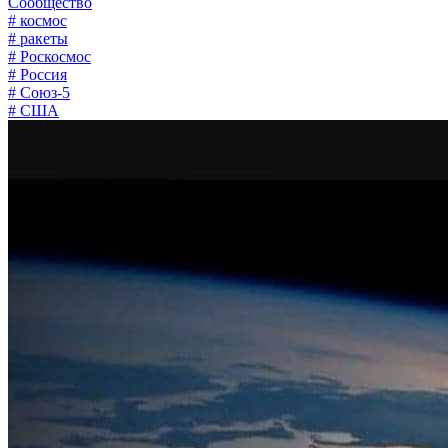
Сообщество
# космос
# ракеты
# Роскосмос
# Россия
# Союз-5
# США