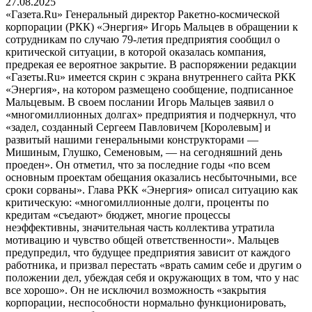
27.08.2025
«Газета.Ru» Генеральный директор Ракетно-космической
корпорации (РКК) «Энергия» Игорь Мальцев в обращении к
сотрудникам по случаю 79-летия предприятия сообщил о
критической ситуации, в которой оказалась компания,
предрекая ее вероятное закрытие. В распоряжении редакции
«Газеты.Ru» имеется скрин с экрана внутреннего сайта РКК
«Энергия», на котором размещено сообщение, подписанное
Мальцевым. В своем послании Игорь Мальцев заявил о
«многомиллионных долгах» предприятия и подчеркнул, что
«задел, созданный Сергеем Павловичем [Королевым] и
развитый нашими генеральными конструкторами —
Мишиным, Глушко, Семеновым, — на сегодняшний день
проеден». Он отметил, что за последние годы «по всем
основным проектам обещания оказались несбыточными, все
сроки сорваны». Глава РКК «Энергия» описал ситуацию как
критическую: «многомиллионные долги, проценты по
кредитам «съедают» бюджет, многие процессы
неэффективны, значительная часть коллектива утратила
мотивацию и чувство общей ответственности». Мальцев
предупредил, что будущее предприятия зависит от каждого
работника, и призвал перестать «врать самим себе и другим о
положении дел, убеждая себя и окружающих в том, что у нас
все хорошо». Он не исключил возможность «закрытия
корпорации, неспособности нормально функционировать,