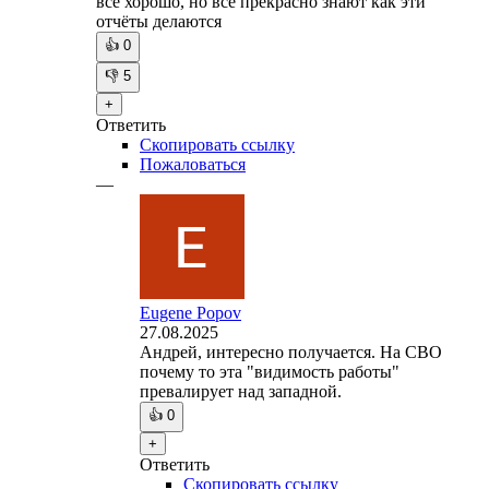
все хорошо, но все прекрасно знают как эти
отчёты делаются
👍
0
👎
5
+
Ответить
Скопировать ссылку
Пожаловаться
—
Eugene Popov
27.08.2025
Андрей, интересно получается. На СВО
почему то эта "видимость работы"
превалирует над западной.
👍
0
+
Ответить
Скопировать ссылку