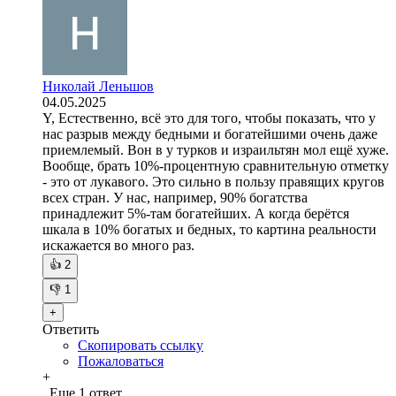
Николай Леньшов
04.05.2025
Y, Естественно, всё это для того, чтобы показать, что у
нас разрыв между бедными и богатейшими очень даже
приемлемый. Вон в у турков и израильтян мол ещё хуже.
Вообще, брать 10%-процентную сравнительную отметку
- это от лукавого. Это сильно в пользу правящих кругов
всех стран. У нас, например, 90% богатства
принадлежит 5%-там богатейших. А когда берётся
шкала в 10% богатых и бедных, то картина реальности
искажается во много раз.
👍
2
👎
1
+
Ответить
Скопировать ссылку
Пожаловаться
+
Еще 1 ответ