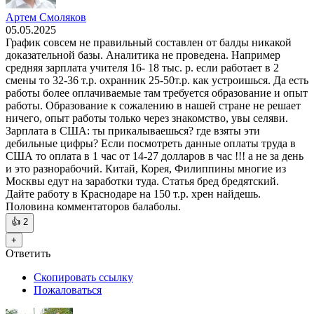
Артем Смоляков
05.05.2025
График совсем не правильный составлен от балды никакой
доказательной базы. Аналитика не проведена. Например
средняя зарплата учителя 16- 18 тыс. р. если работает в 2
смены то 32-36 т.р. охранник 25-50т.р. как устроишься. Да есть
работы более оплачиваемые там требуется образование и опыт
работы. Образование к сожалению в нашей стране не решает
ничего, опыт работы только через знакомство, увы селяви.
Зарплата в США: ты прикалываешься? где взяты эти
дебильные цифры? Если посмотреть данные оплаты труда в
США то оплата в 1 час от 14-27 долларов в час !!! а не за день
и это разнорабочий. Китай, Корея, Филиппины многие из
Москвы едут на заработки туда. Статья бред бредятский.
Дайте работу в Краснодаре на 150 т.р. хрен найдешь.
Половина комментаторов балаболы.
👍
2
+
Ответить
Скопировать ссылку
Пожаловаться