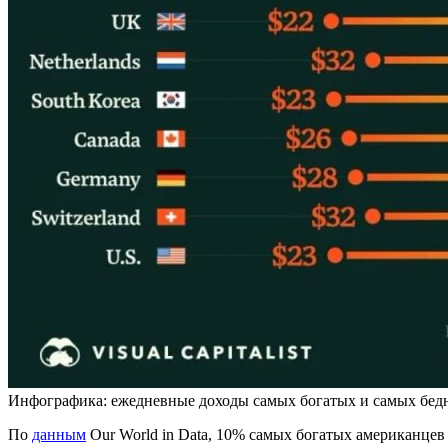
Инфографика: ежедневные доходы самых богатых и самых бедных 
По
данным
Our World in Data, 10% самых богатых американцев