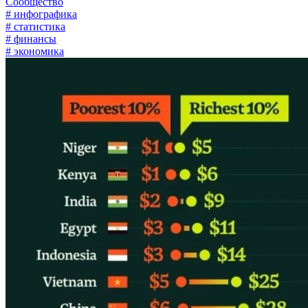
Сообщество
# инфографика
# статистика
# финансы
# экономика