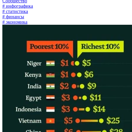
Сообщество
# инфографика
# статистика
# финансы
# экономика