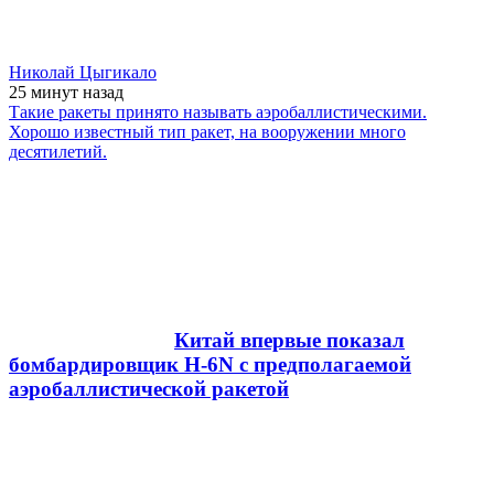
Николай Цыгикало
25 минут
назад
Такие ракеты принято называть аэробаллистическими.
Хорошо известный тип ракет, на вооружении много
десятилетий.
Китай впервые показал
бомбардировщик H-6N с предполагаемой
аэробаллистической ракетой