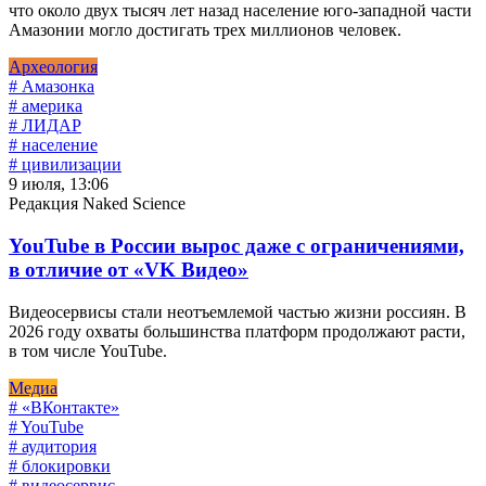
что около двух тысяч лет назад население юго-западной части
Амазонии могло достигать трех миллионов человек.
Археология
# Амазонка
# америка
# ЛИДАР
# население
# цивилизации
9 июля, 13:06
Редакция Naked Science
YouTube в России вырос даже с ограничениями,
в отличие от «VK Видео»
Видеосервисы стали неотъемлемой частью жизни россиян. В
2026 году охваты большинства платформ продолжают расти,
в том числе YouTube.
Медиа
# «ВКонтакте»
# YouTube
# аудитория
# блокировки
# видеосервис