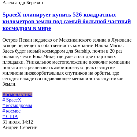
Александр Березин
SpaceX планирует купить 526 квадратных
километров земли под самый большой частный
космодром в мире
Остров Пекан недалеко от Мексиканского залива в Луизиане
вскоре перейдет в собственность компании Илона Маска.
Здесь будет новый космодром для Starship, почти в 20 раз
больше, чем в Бока-Чике, где уже стоят две стартовых
площадки. Уникальное местоположение позволит компании
попытаться реализовать амбициозную цель о запуске
миллиона низкоорбитальных спутников на орбиты, где
сегодня находится подавляющее меньшинство спутников
Земли.
Космонавтика
# SpaceX
# космодромы
# космос
# США
31 июля, 14:12
Андрей Серегин