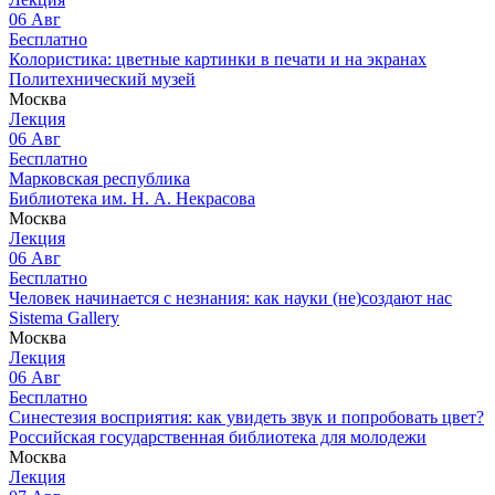
06
Авг
Бесплатно
Колористика: цветные картинки в печати и на экранах
Политехнический музей
Москва
Лекция
06
Авг
Бесплатно
Марковская республика
Библиотека им. Н. А. Некрасова
Москва
Лекция
06
Авг
Бесплатно
Человек начинается с незнания: как науки (не)создают нас
Sistema Gallery
Москва
Лекция
06
Авг
Бесплатно
Синестезия восприятия: как увидеть звук и попробовать цвет?
Российская государственная библиотека для молодежи
Москва
Лекция