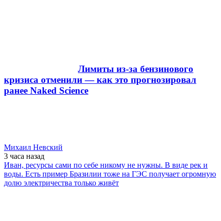
Лимиты из-за бензинового
кризиса отменили — как это прогнозировал
ранее Naked Science
Михаил Невский
3 часа
назад
Иван, ресурсы сами по себе никому не нужны. В виде рек и
воды. Есть пример Бразилии тоже на ГЭС получает огромную
долю электричества только живёт