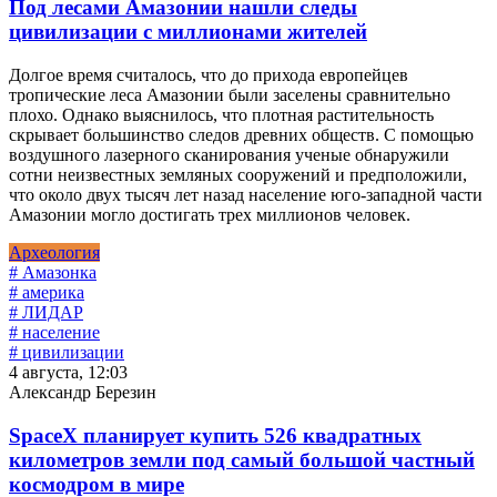
Под лесами Амазонии нашли следы
цивилизации с миллионами жителей
Долгое время считалось, что до прихода европейцев
тропические леса Амазонии были заселены сравнительно
плохо. Однако выяснилось, что плотная растительность
скрывает большинство следов древних обществ. С помощью
воздушного лазерного сканирования ученые обнаружили
сотни неизвестных земляных сооружений и предположили,
что около двух тысяч лет назад население юго-западной части
Амазонии могло достигать трех миллионов человек.
Археология
# Амазонка
# америка
# ЛИДАР
# население
# цивилизации
4 августа, 12:03
Александр Березин
SpaceX планирует купить 526 квадратных
километров земли под самый большой частный
космодром в мире