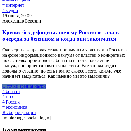
# интернет
# медиа
19 июля, 20:09
Александр Березин
Кризис без дефицита: почему Россия встала в
очереди за бензином и когда они закончатся
Очереди на заправках стали привычным явлением в России, а
на фоне информационного вакуума от властей о конкретных
показателях производства бензина в июне население
вынуждено ориентироваться на слухи. Все это выглядит
довольно странно, но есть нюанс: скорее всего, кризис уже
начинает выдыхаться. Как именно мы это выяснили?
С точки зрения науки
# бензин
# нпз
# Россия
# экономика
Выбор редакции
[miniorange_social_login]
Комментарии