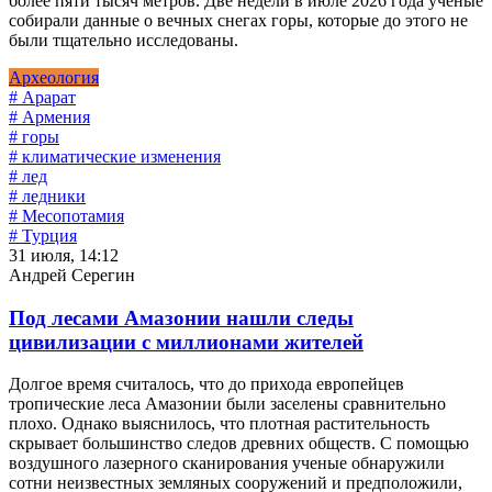
более пяти тысяч метров. Две недели в июле 2026 года ученые
собирали данные о вечных снегах горы, которые до этого не
были тщательно исследованы.
Археология
# Арарат
# Армения
# горы
# климатические изменения
# лед
# ледники
# Месопотамия
# Турция
31 июля, 14:12
Андрей Серегин
Под лесами Амазонии нашли следы
цивилизации с миллионами жителей
Долгое время считалось, что до прихода европейцев
тропические леса Амазонии были заселены сравнительно
плохо. Однако выяснилось, что плотная растительность
скрывает большинство следов древних обществ. С помощью
воздушного лазерного сканирования ученые обнаружили
сотни неизвестных земляных сооружений и предположили,