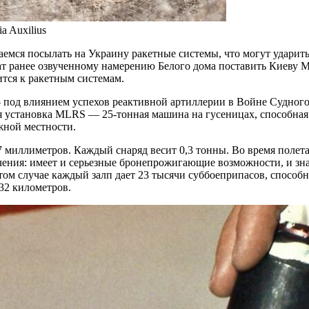
 Auxilius
аемся посылать на Украину ракетные системы, что могут ударит
ат ранее озвученному намерению Белого дома поставить Киеву Mu
ится к ракетным системам.
од влиянием успехов реактивной артиллерии в Войне Судного 
я установка MLRS — 25-тонная машина на гусеницах, способная 
жной местности.
 миллиметров. Каждый снаряд весит 0,3 тонны. Во время полета
ния: имеет и серьезные бронепрожигающие возможности, и зна
ом случае каждый залп дает 23 тысячи суббоеприпасов, способ
32 километров.