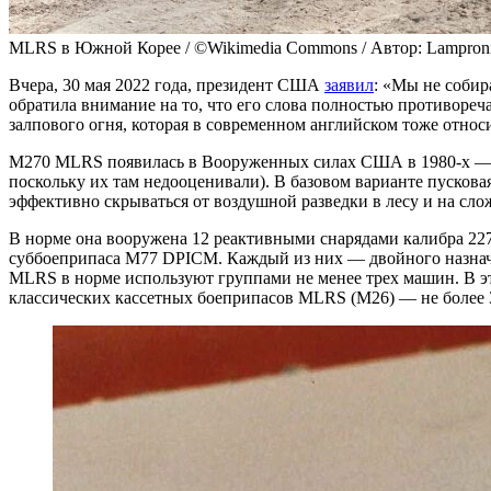
MLRS в Южной Корее / ©Wikimedia Commons / Автор: Lampronia
Вчера, 30 мая 2022 года, президент США
заявил
: «Мы не собир
обратила внимание на то, что его слова полностью противореч
залпового огня, которая в современном английском тоже относ
M270 MLRS появилась в Вооруженных силах США в 1980-х — п
поскольку их там недооценивали). В базовом варианте пускова
эффективно скрываться от воздушной разведки в лесу и на сло
В норме она вооружена 12 реактивными снарядами калибра 227
суббоеприпаса M77 DPICM. Каждый из них — двойного назначе
MLRS в норме используют группами не менее трех машин. В эт
классических кассетных боеприпасов MLRS (M26) — не более 