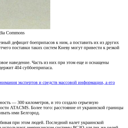
edia Commons
зный дефицит боеприпасов к ним, а поставить их из других
чего поставки таких систем Киеву могут привести к резкой
вое наведение. Часть из них при этом еще и оснащены
одержит 404 суббоеприпаса.
нимания экспертов и средств массовой информации, а его
ность — 300 километров, и это создало серьезную
ности ATACMS. Более того: расстояние от украинской границы
ивать ими Белгород.
 убивая при этом людей. Последний налет украинской
не используют американские системы РСЗО для тех же целей.