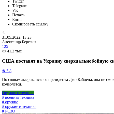
Twitter
Telegram
VK
Печать
Email
Скопировать ссылку
31.05.2022, 13:23
Александр Березин
125
41,2 тыс
США поставят на Украину сверхдальнобойную сист
❋ 5.8
По словам американского президента Джо Байдена, она не сможе
колеблется.
Оружие и техника
# военная техника
# оружие
# оружие и техника
# РСЗО