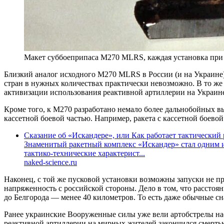
Макет суббоеприпаса M270 MLRS, каждая установка при з
Близкий аналог исходного M270 MLRS в России (и на Украине)
стран в нужных количествах практически невозможно. В то же
активизации использования реактивной артиллерии на Украин
Кроме того, к М270 разработано немало более дальнобойных в
кассетной боевой частью. Например, ракета с кассетной боево
Сказание об «Искандере», или Как работает тактический
Знаменитый ракетный комплекс «Искандер» стал одним и
тактико-технические характерист...
naked-science.ru
Наконец, с той же пусковой установки возможны запуски не пр
напряженность с российской стороны. Дело в том, что расстоя
до Белгорода — менее 40 километров. То есть даже обычные с
Ранее украинские Вооруженные силы уже вели артобстрелы на
реактивной артиллерии на мирных жителей закончился смерт