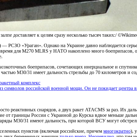
алпе доставляет к целям сразу несколько тысяч таких:/ ©Wikim
 — РСЗО «Ураган». Однако на Украине давно наблюдается серье
 время для M270 MLRS у НАТО накоплено много боеприпасов, от
е.
ысокоточных боеприпасов, сочетающих инерциальное и спутнико
й частью M30/31 имеет дальность стрельбы до 70 километров и с
 ракетный комплекс
з символов российской военной мощи. Он не покидает центра в
осто реактивных снарядов, а двух ракет ATACMS за раз. Их даль
ние от границы России с Украиной до Курска вдвое меньше даль
наряды М30/31 имеют дальность, при которой ВСУ могут обстрел
селенных пунктов (включая российские, причем
многократно
),
ью двух беременных женщин
только вчера
.
Неочевидно
, что там 