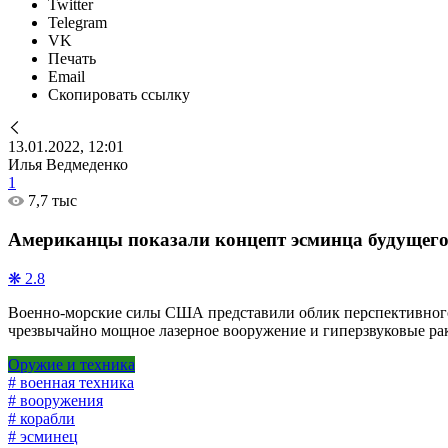
Twitter
Telegram
VK
Печать
Email
Скопировать ссылку
13.01.2022, 12:01
Илья Ведмеденко
1
7,7 тыс
Американцы показали концепт эсминца будущег
❋ 2.8
Военно-морские силы США представили облик перспективного
чрезвычайно мощное лазерное вооружение и гиперзвуковые ра
Оружие и техника
# военная техника
# вооружения
# корабли
# эсминец