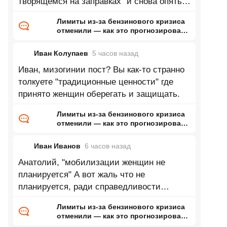
творящемся на заправках" и снова опять
все станет хорошо. Ну это я так шучу. На
Лимиты из-за бензинового кризиса
отменили — как это прогнозировал
ранее Naked Science
Иван Колупаев
5 часов
назад
Иван, мизогинии пост? Вы как-то странно
толкуете "традиционные ценности" где
принято женщин оберегать и защищать.
Лимиты из-за бензинового кризиса
отменили — как это прогнозировал
ранее Naked Science
Иван Иванов
6 часов
назад
Анатолий, "мобилизации женщин не
планируется" А вот жаль что не
планируется, ради справедливости
провести 300к мобилизацию среди
Лимиты из-за бензинового кризиса
женщин и
отменили — как это прогнозировал
ранее Naked Science