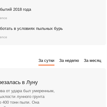
бытий 2018 года
ience
аботать в условиях пыльных бурь
ience
За сутки
За неделю
За месяц
резалась в Луну
ыва от удара был умеренным,
рыхлости лунного грунта
о 400 тонн пыли. Она