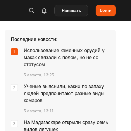
Войти
Написать
Последние новости:
Использование каменных орудий у
макак связали с полом, но не со
статусом
5 августа, 13:25
Ученые выяснили, каких по запаху
людей предпочитают разные виды
комаров
5 августа, 13:11
На Мадагаскаре открыли сразу семь
видов лягушек