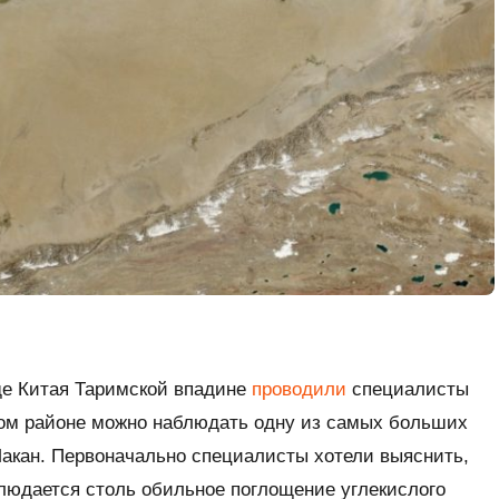
де Китая Таримской впадине
проводили
специалисты
этом районе можно наблюдать одну из самых больших
Макан. Первоначально специалисты хотели выяснить,
людается столь обильное поглощение углекислого