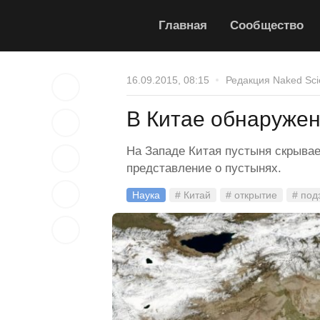
Главная
Сообщество
16.09.2015, 08:15
Редакция Naked Sci
В Китае обнаруже
На Западе Китая пустыня скрывае
представление о пустынях.
Наука
# Китай
# открытие
# под