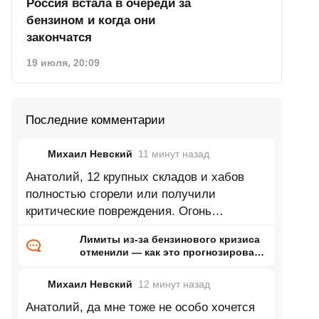
Россия встала в очереди за
бензином и когда они
закончатся
19 июля, 20:09
Последние комментарии
Михаил Невский
11 минут
назад
Анатолий, 12 крупных складов и хабов
полностью сгорели или получили
критические повреждения. Огонь
уничтожил более 1,5 млн кв. метров
Лимиты из-за бензинового кризиса
складских
отменили — как это прогнозировал
ранее Naked Science
Михаил Невский
12 минут
назад
Анатолий, да мне тоже не особо хочется