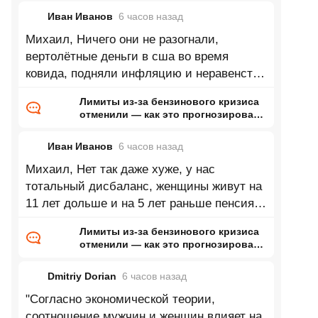
Иван Иванов
6 часов
назад
Михаил, Ничего они не разогнали,
вертолётные деньги в сша во время
ковида, подняли инфляцию и неравенство
ещё сильнее. Мало того, почти все
Лимиты из-за бензинового кризиса
отменили — как это прогнозировал
ранее Naked Science
Иван Иванов
6 часов
назад
Михаил, Нет так даже хуже, у нас
тотальный дисбаланс, женщины живут на
11 лет дольше и на 5 лет раньше пенсия.
В среднем где то 17-18 лет на пенсии.
Лимиты из-за бензинового кризиса
отменили — как это прогнозировал
ранее Naked Science
Dmitriy Dorian
6 часов
назад
"Согласно экономической теории,
соотношение мужчин и женщин влияет на