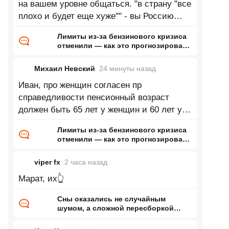
на вашем уровне общаться. "в страну "все
плохо и будет еще хуже"" - вы Россию
имеете ввиду или что? США? Европу?
Лимиты из-за бензинового кризиса
отменили — как это прогнозировал
ранее Naked Science
Михаил Невский
24 минуты
назад
Иван, про женщин согласен пр
справедливости пенсионный возраст
должен быть 65 лет у женщин и 60 лет у
мужчин, но так никто не сделает. Хотя бы
Лимиты из-за бензинового кризиса
уровняли
отменили — как это прогнозировал
ранее Naked Science
viper fx
2 часа
назад
Марат, их👆
Сны оказались не случайным
шумом, а сложной пересборкой
реальности