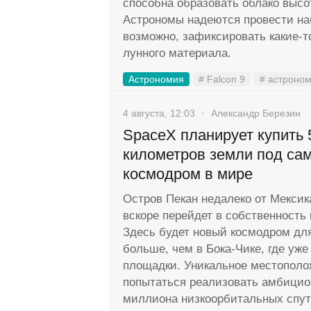
способна образовать облако высо
Астрономы надеются провести на
возможно, зафиксировать какие-
лунного материала.
Астрономия
# Falcon 9
# астроно
4 августа, 12:03
Александр Березин
SpaceX планирует купить 
километров земли под са
космодром в мире
Остров Пекан недалеко от Мексик
вскоре перейдет в собственность
Здесь будет новый космодром для 
больше, чем в Бока-Чике, где уже
площадки. Уникальное местополо
попытаться реализовать амбицио
миллиона низкоорбитальных спутн