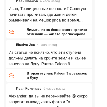
Иван Иванов
4 часа
назад
Иван, Традиционные ценности? Советую
почитать про китай, где жен и детей
обменивали на мешок риса во время
голода. Можно про древний рим или
Лимиты из-за бензинового кризиса
отменили — как это прогнозировал
ранее Naked Science
Elusive Joe
4 часа
назад
Из статьи не понятно, что эти ступени
должны делать на орбите земли и как её
занесло на Луну. Ракета Falcon 9
стартовала 15 января 2025 года и успешно
Вторая ступень Falcon 9 врезалась
в Луну
Иван Колупаев
5 часов
назад
Alexander, да вы не переживайте 😁 скоро
запретят выкладывать фото и "о