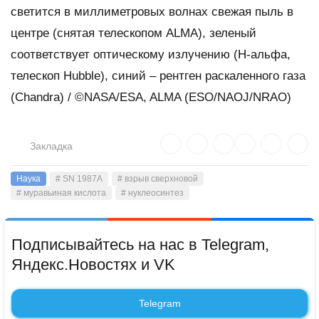
светится в миллиметровых волнах свежая пыль в
центре (снятая телескопом ALMA), зеленый
соответствует оптическому излучению (H-альфа,
телескоп Hubble), синий – рентген раскаленного газа
(Chandra) / ©NASA/ESA, ALMA (ESO/NAOJ/NRAO)
Закладка
Наука
# SN 1987A
# взрыв сверхновой
# муравьиная кислота
# нуклеосинтез
Подписывайтесь на нас в Telegram,
Яндекс.Новостях и VK
Telegram