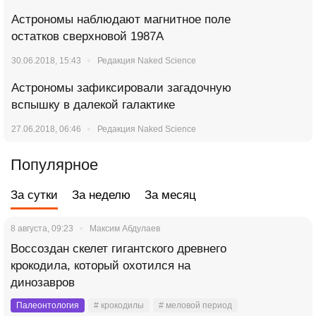
Астрономы наблюдают магнитное поле
остатков сверхновой 1987А
30.06.2018, 15:43
Редакция Naked Science
Астрономы зафиксировали загадочную
вспышку в далекой галактике
27.06.2018, 06:46
Редакция Naked Science
Популярное
За сутки
За неделю
За месяц
8 августа, 09:23
Максим Абдулаев
Воссоздан скелет гигантского древнего
крокодила, который охотился на
динозавров
Палеонтология
# крокодилы
# меловой период