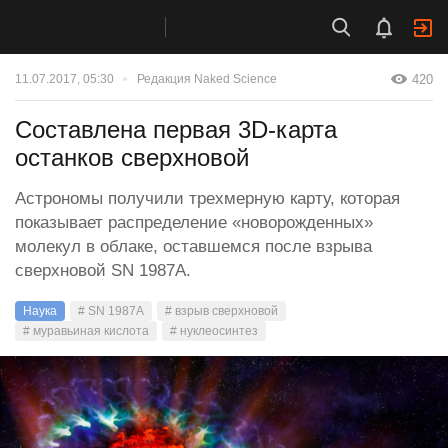
420
11.07.2017, 05:30
Редакция Naked Science
Составлена первая 3D-карта
останков сверхновой
Астрономы получили трехмерную карту, которая
показывает распределение «новорожденных»
молекул в облаке, оставшемся после взрыва
сверхновой SN 1987A.
Наука
# SN 1987A
# взрыв сверхновой
# муравьиная кислота
# нуклеосинтез