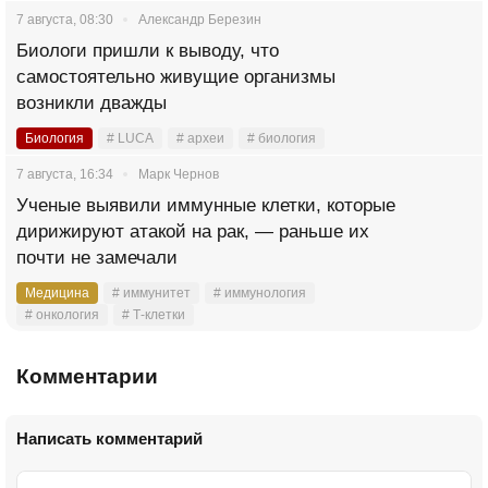
7 августа, 08:30
Александр Березин
Биологи пришли к выводу, что
самостоятельно живущие организмы
возникли дважды
Биология
# LUCA
# археи
# биология
7 августа, 16:34
Марк Чернов
Ученые выявили иммунные клетки, которые
дирижируют атакой на рак, — раньше их
почти не замечали
Медицина
# иммунитет
# иммунология
# онкология
# Т-клетки
Комментарии
Написать комментарий