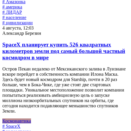
# Амазонка
# америка
# ЛИДАР
# население
# цивилизации
4 августа, 12:03
Александр Березин
SpaceX планирует купить 526 квадратных
километров земли под самый большой частный
космодром в мире
Остров Пекан недалеко от Мексиканского залива в Луизиане
вскоре перейдет в собственность компании Илона Маска.
Здесь будет новый космодром для Starship, почти в 20 раз
больше, чем в Бока-Чике, где уже стоят две стартовых
площадки. Уникальное местоположение позволит компании
попытаться реализовать амбициозную цель о запуске
миллиона низкоорбитальных спутников на орбиты, где
сегодня находится подавляющее меньшинство спутников
Земли.
Космонавтика
# SpaceX