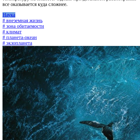
все оказывается куда сложнее.
Наука
# внеземная жизнь
# зона обитаемости
# климат
# планета-океан
# экзопланета