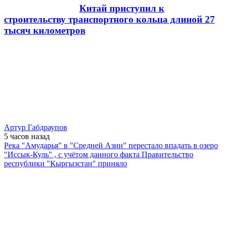
Китай приступил к
строительству транспортного кольца длиной 27
тысяч километров
Артур Габдраупов
5 часов
назад
Река "Амударья" в "Средней Азии" перестало впадать в озеро
"Иссык-Куль" , с учётом данного факта Правительство
республики "Кыргызстан" приняло