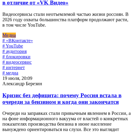
в отличие от «VK Видео»
Видеосервисы стали неотъемлемой частью жизни россиян. В
2026 году охваты большинства платформ продолжают расти,
в том числе YouTube.
Медиа
# «ВКонтакте»
# YouTube
# аудитория
# блокировки
# видеосервис
# интернет
# медиа
19 июля, 20:09
Александр Березин
Кризис без дефицита: почему Россия встала в
очереди за бензином и когда они закончатся
Очереди на заправках стали привычным явлением в России, а
на фоне информационного вакуума от властей о конкретных
показателях производства бензина в июне население
вынуждено ориентироваться на слухи. Все это выглядит