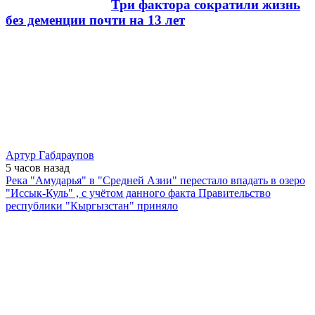
Три фактора сократили жизнь
без деменции почти на 13 лет
Артур Габдраупов
5 часов
назад
Река "Амударья" в "Средней Азии" перестало впадать в озеро
"Иссык-Куль" , с учётом данного факта Правительство
республики "Кыргызстан" приняло