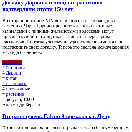
Догадку Дарвина о хищных растениях
подтвердили спустя 150 лет
Во второй половине XIX века в книге о насекомоядных
растениях Чарлз Дарвин предположил, что некоторые
камнеломки с липкими железистыми волосками могут
проявлять свойства хищника — ловить и переваривать
насекомых. Но тогда ученому не удалось экспериментально
подтвердить свою догадку. Теперь это сделала международная
команда ботаников.
Биология
# ботаники
# Дарвин
# китай
# насекомые
# плотоядные
# растение
5 августа, 10:09
Александр Березин
Вторая ступень Falcon 9 врезалась в Луну
Хотя тротиловый эквивалент взрыва от удара был умеренным,