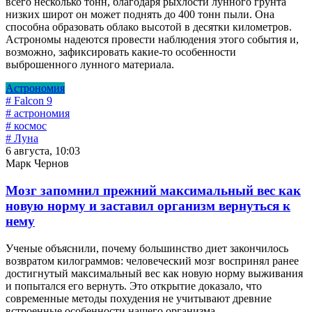
всего несколько тонн, благодаря рыхлости лунного грунта
низких широт он может поднять до 400 тонн пыли. Она
способна образовать облако высотой в десятки километров.
Астрономы надеются провести наблюдения этого события и,
возможно, зафиксировать какие-то особенности
выброшенного лунного материала.
Астрономия
# Falcon 9
# астрономия
# космос
# Луна
6 августа, 10:03
Марк Чернов
Мозг запомнил прежний максимальный вес как
новую норму и заставил организм вернуться к
нему
Ученые объяснили, почему большинство диет закончилось
возвратом килограммов: человеческий мозг воспринял ранее
достигнутый максимальный вес как новую норму выживания
и попытался его вернуть. Это открытие доказало, что
современные методы похудения не учитывают древние
встроенные особенности нашего организма.