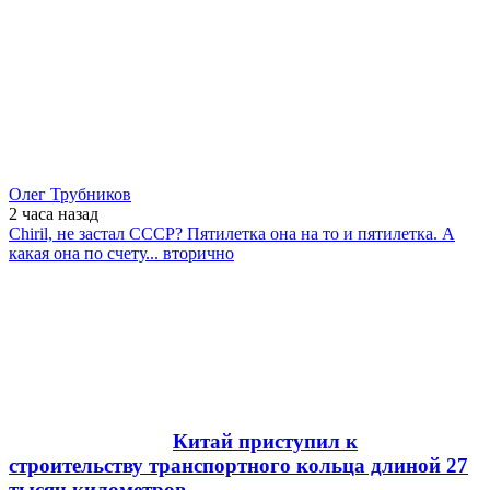
Олег Трубников
2 часа
назад
Chiril, не застал СССР? Пятилетка она на то и пятилетка. А
какая она по счету... вторично
Китай приступил к
строительству транспортного кольца длиной 27
тысяч километров