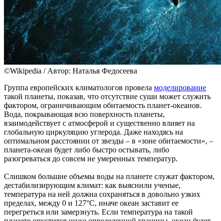
©Wikipedia / Автор: Наталья Федосеева
Группа европейских климатологов провела
моделирование
такой планеты, показав, что отсутствие суши может служить
фактором, ограничивающим обитаемость планет-океанов.
Вода, покрывающая всю поверхность планеты,
взаимодействует с атмосферой и существенно влияет на
глобальную циркуляцию углерода. Даже находясь на
оптимальном расстоянии от звезды – в «зоне обитаемости», –
планета-океан будет либо быстро остывать, либо
разогреваться до совсем не умеренных температур.
Слишком большие объемы воды на планете служат фактором,
дестабилизирующим климат: как выяснили ученые,
температура на ней должна сохраняться в довольно узких
пределах, между 0 и 127°C, иначе океан заставит ее
перегреться или замерзнуть. Если температура на такой
планете опустится ниже определенной границы, океан будет