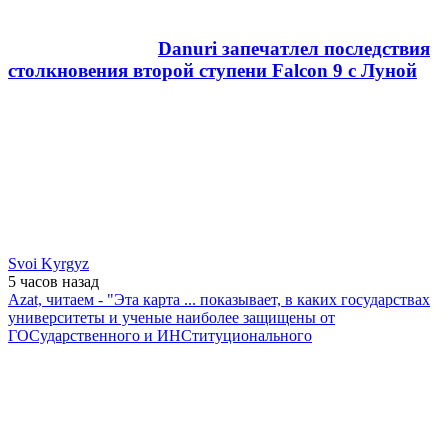
Danuri запечатлел последствия
столкновения второй ступени Falcon 9 с Луной
Svoi Kyrgyz
5 часов
назад
Azat, читаем - "Эта карта ... показывает, в каких государствах
университеты и ученые наиболее защищены от
ГОСударственного и ИНСтитуционального