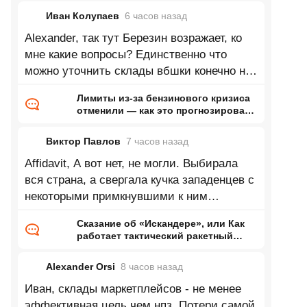
Иван Колупаев
6 часов
назад
Alexander, так тут Березин возражает, ко
мне какие вопросы? Единственно что
можно уточнить склады вбшки конечно не
такая важная стратегическая цель, но
Лимиты из-за бензинового кризиса
отменили — как это прогнозировал
ранее Naked Science
Виктор Павлов
7 часов
назад
Affidavit, А вот нет, не могли. Выбирала
вся страна, а свергала кучка западенцев с
некоторыми примкнувшими к ним
киевлянами.
Сказание об «Искандере», или Как
работает тактический ракетный
комплекс
Alexander Orsi
8 часов
назад
Иван, склады маркетплейсов - не менее
эффективная цель чем нпз. Потери самой