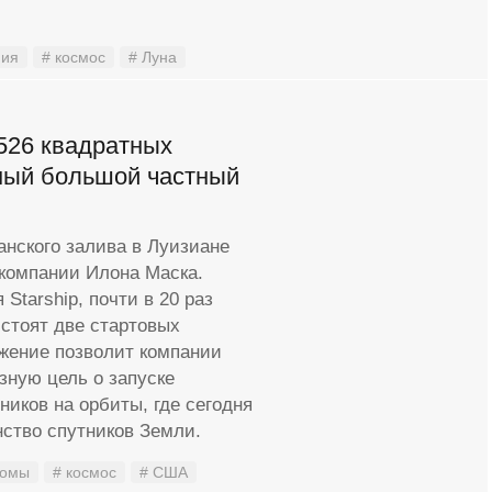
мия
# космос
# Луна
526 квадратных
мый большой частный
анского залива в Луизиане
 компании Илона Маска.
Starship, почти в 20 раз
 стоят две стартовых
жение позволит компании
зную цель о запуске
иков на орбиты, где сегодня
ство спутников Земли.
ромы
# космос
# США