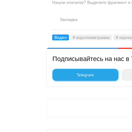
Нашли опечатку? Выделите фрагмент и на
Закладка
Видео
# короткометражка
# научн
Подписывайтесь на нас в 
Telegram