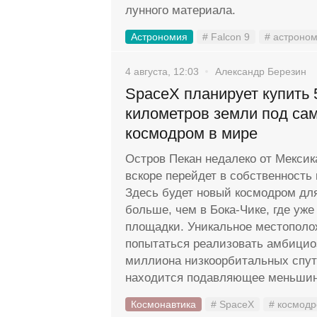
лунного материала.
Астрономия
# Falcon 9
# астроно
4 августа, 12:03
Александр Березин
SpaceX планирует купить 
километров земли под са
космодром в мире
Остров Пекан недалеко от Мексик
вскоре перейдет в собственность
Здесь будет новый космодром для 
больше, чем в Бока-Чике, где уже
площадки. Уникальное местополо
попытаться реализовать амбицио
миллиона низкоорбитальных спутн
находится подавляющее меньшин
Космонавтика
# SpaceX
# космод