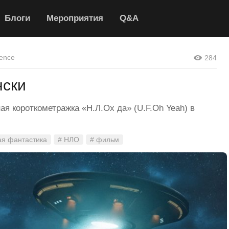
Блоги
Мероприятия
Q&A
ence
284
нски
я короткометражка «Н.Л.Ох да» (U.F.Oh Yeah) в
ая фантастика
# НЛО
# фильм