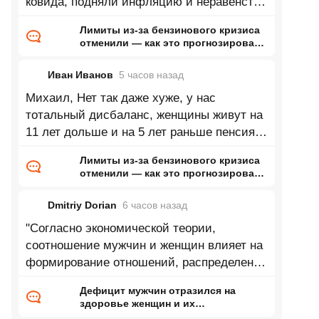
ковида, подняли инфляцию и неравенство
ещё сильнее. Мало того, почти все
Лимиты из-за бензинового кризиса
отменили — как это прогнозировал
ранее Naked Science
Иван Иванов
5 часов
назад
Михаил, Нет так даже хуже, у нас
тотальный дисбаланс, женщины живут на
11 лет дольше и на 5 лет раньше пенсия.
В среднем где то 17-18 лет на пенсии.
Лимиты из-за бензинового кризиса
отменили — как это прогнозировал
ранее Naked Science
Dmitriy Dorian
6 часов
назад
"Согласно экономической теории,
соотношение мужчин и женщин влияет на
формирование отношений, распределение
ресурсов внутри семьи и положение
Дефицит мужчин отразился на
здоровье женщин и их
новорожденных детей