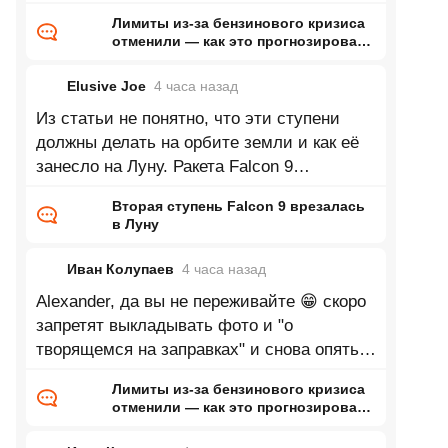
голода. Можно про древний рим или
Лимиты из-за бензинового кризиса
отменили — как это прогнозировал
ранее Naked Science
Elusive Joe
4 часа
назад
Из статьи не понятно, что эти ступени
должны делать на орбите земли и как её
занесло на Луну. Ракета Falcon 9
стартовала 15 января 2025 года и успешно
Вторая ступень Falcon 9 врезалась
в Луну
Иван Колупаев
4 часа
назад
Alexander, да вы не переживайте 😁 скоро
запретят выкладывать фото и "о
творящемся на заправках" и снова опять
все станет хорошо. Ну это я так шучу. На
Лимиты из-за бензинового кризиса
отменили — как это прогнозировал
ранее Naked Science