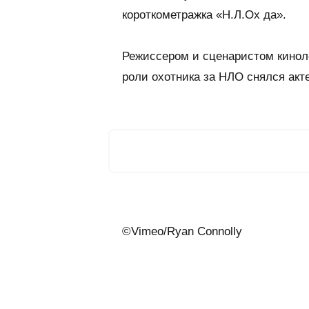
короткометражка «Н.Л.Ох да».
Режиссером и сценаристом киноле
роли охотника за НЛО снялся акт
©Vimeo/Ryan Connolly