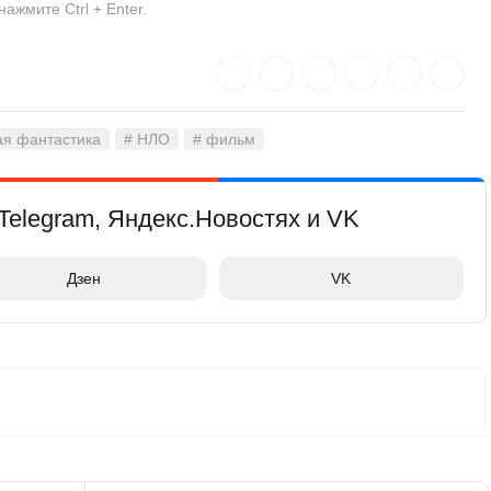
жмите Ctrl + Enter.
ая фантастика
# НЛО
# фильм
Telegram, Яндекс.Новостях и VK
Дзен
VK