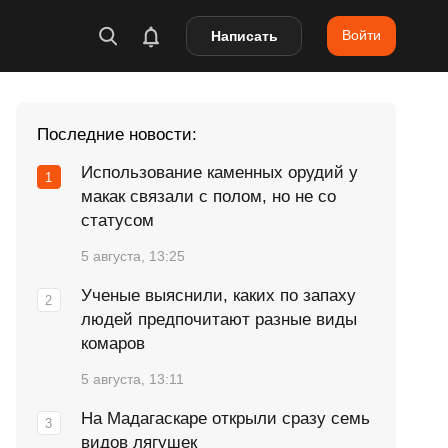
Войти
Написать
Последние новости:
Использование каменных орудий у
макак связали с полом, но не со
статусом
5 августа, 13:25
Ученые выяснили, каких по запаху
людей предпочитают разные виды
комаров
5 августа, 13:11
На Мадагаскаре открыли сразу семь
видов лягушек