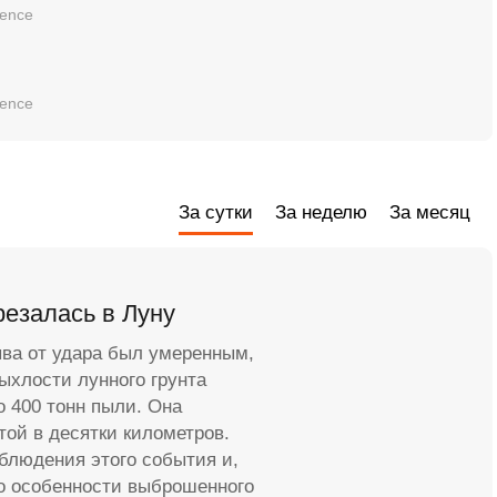
ience
ience
За сутки
За неделю
За месяц
резалась в Луну
ыва от удара был умеренным,
рыхлости лунного грунта
о 400 тонн пыли. Она
той в десятки километров.
блюдения этого события и,
то особенности выброшенного