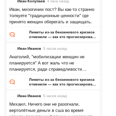
Иван Колупаев
4 часа
назад
Иван, мизогинии пост? Вы как-то странно
толкуете "традиционные ценности" где
принято женщин оберегать и защищать.
Лимиты из-за бензинового кризиса
отменили — как это прогнозировал
ранее Naked Science
Иван Иванов
5 часов
назад
Анатолий, "мобилизации женщин не
планируется" А вот жаль что не
планируется, ради справедливости
провести 300к мобилизацию среди
Лимиты из-за бензинового кризиса
женщин и
отменили — как это прогнозировал
ранее Naked Science
Иван Иванов
5 часов
назад
Михаил, Ничего они не разогнали,
вертолётные деньги в сша во время