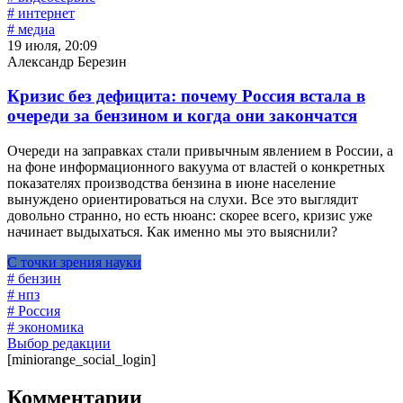
# интернет
# медиа
19 июля, 20:09
Александр Березин
Кризис без дефицита: почему Россия встала в
очереди за бензином и когда они закончатся
Очереди на заправках стали привычным явлением в России, а
на фоне информационного вакуума от властей о конкретных
показателях производства бензина в июне население
вынуждено ориентироваться на слухи. Все это выглядит
довольно странно, но есть нюанс: скорее всего, кризис уже
начинает выдыхаться. Как именно мы это выяснили?
С точки зрения науки
# бензин
# нпз
# Россия
# экономика
Выбор редакции
[miniorange_social_login]
Комментарии