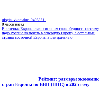
ulogin_vkontakte_94938311
8 часов
назад
Восточная Европа стала синоним слова бедность поэтому
надо Россию включать в северную Европу, а остальные
страны восточной Европы в центральную
Рейтинг: размеры экономик
стран Европы по ВВП (ППС) в 2025 году