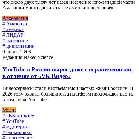
что около двух тысяч лет назад население юго-западной части
Амазонии могло достигать трех миллионов человек.
Археология
# Амазонка
# америка
# ЛИДАР
# население
# цивилизации
9 июля, 13:06
Редакция Naked Science
YouTube в России вырос даже с ограничениями,
в отличие от «VK Видео»
Видеосервисы стали неотъемлемой частью жизни россиян. В
2026 году охваты большинства платформ продолжают расти,
в том числе YouTube.
Медиа
# «ВКонтакте»
# YouTube
# аудитория
# блокировки
# видеосервис