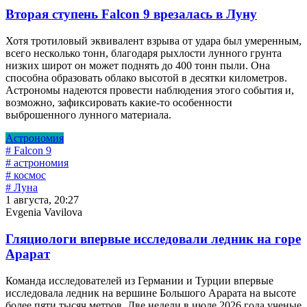
Вторая ступень Falcon 9 врезалась в Луну
Хотя тротиловый эквивалент взрыва от удара был умеренным,
всего несколько тонн, благодаря рыхлости лунного грунта
низких широт он может поднять до 400 тонн пыли. Она
способна образовать облако высотой в десятки километров.
Астрономы надеются провести наблюдения этого события и,
возможно, зафиксировать какие-то особенности
выброшенного лунного материала.
Астрономия
# Falcon 9
# астрономия
# космос
# Луна
1 августа, 20:27
Evgenia Vavilova
Гляциологи впервые исследовали ледник на горе
Арарат
Команда исследователей из Германии и Турции впервые
исследовала ледник на вершине Большого Арарата на высоте
более пяти тысяч метров. Две недели в июле 2026 года ученые