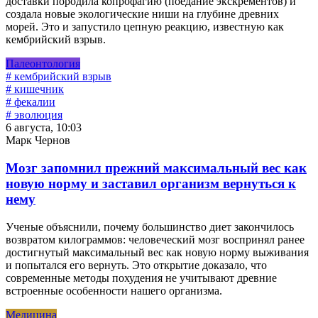
доставки породила копрофагию (поедание экскрементов) и
создала новые экологические ниши на глубине древних
морей. Это и запустило цепную реакцию, известную как
кембрийский взрыв.
Палеонтология
# кембрийский взрыв
# кишечник
# фекалии
# эволюция
6 августа, 10:03
Марк Чернов
Мозг запомнил прежний максимальный вес как
новую норму и заставил организм вернуться к
нему
Ученые объяснили, почему большинство диет закончилось
возвратом килограммов: человеческий мозг воспринял ранее
достигнутый максимальный вес как новую норму выживания
и попытался его вернуть. Это открытие доказало, что
современные методы похудения не учитывают древние
встроенные особенности нашего организма.
Медицина