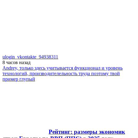
ulogin_vkontakte_94938311
8 часов
назад
Andrey, только здесь учитывается функционал и уровень
технологий, производителельность труда поэтому твой
пример глупый
Рейтинг: размеры экономик