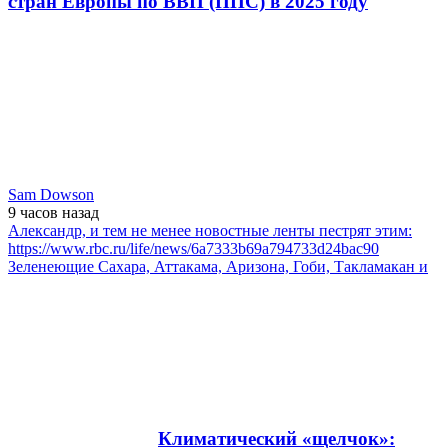
стран Европы по ВВП (ППС) в 2025 году
Sam Dowson
9 часов
назад
Александр, и тем не менее новостные ленты пестрят этим:
https://www.rbc.ru/life/news/6a7333b69a794733d24bac90
Зеленеющие Сахара, Аттакама, Аризона, Гоби, Такламакан и
Климатический «щелчок»: