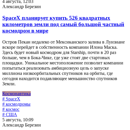
4 августа, 12:03
Александр Березин
SpaceX планирует купить 526 квадратных
километров земли под самый большой частный
космодром в мире
Остров Пекан недалеко от Мексиканского залива в Луизиане
вскоре перейдет в собственность компании Илона Маска.
Здесь будет новый космодром для Starship, почти в 20 раз
больше, чем в Бока-Чике, где уже стоят две стартовых
площадки. Уникальное местоположение позволит компании
попытаться реализовать амбициозную цель о запуске
миллиона низкоорбитальных спутников на орбиты, где
сегодня находится подавляющее меньшинство спутников
Земли.
Космонавтика
# SpaceX
# космодромы
# космос
# США
5 августа, 10:09
Александр Березин