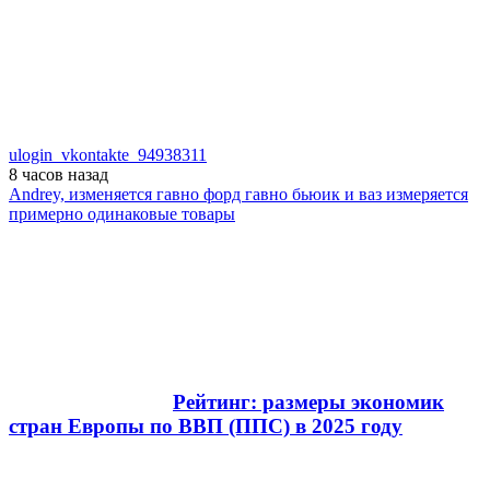
ulogin_vkontakte_94938311
8 часов
назад
Andrey, изменяется гавно форд гавно бьюик и ваз измеряется
примерно одинаковые товары
Рейтинг: размеры экономик
стран Европы по ВВП (ППС) в 2025 году