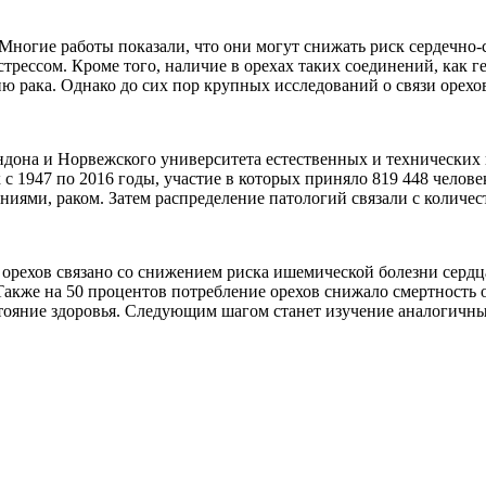
ногие работы показали, что они могут снижать риск сердечно-с
рессом. Кроме того, наличие в орехах таких соединений, как ге
ию рака. Однако до сих пор крупных исследований о связи орех
ндона и Норвежского университета естественных и технических
с 1947 по 2016 годы, участие в которых приняло 819 448 челове
иями, раком. Затем распределение патологий связали с количес
 орехов связано со снижением риска ишемической болезни сердц
Также на 50 процентов потребление орехов снижало смертность 
остояние здоровья. Следующим шагом станет изучение аналогичн