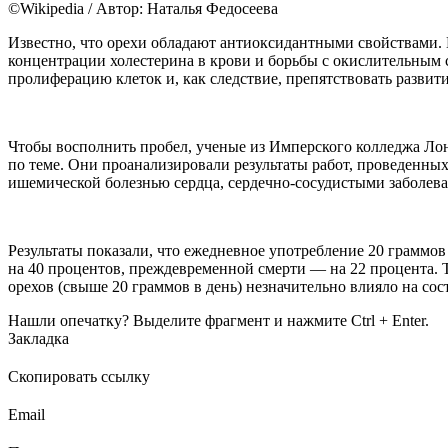
©Wikipedia / Автор: Наталья Федосеева
Известно, что орехи обладают антиоксидантными свойствами. М
концентрации холестерина в крови и борьбы с окислительным ст
пролиферацию клеток и, как следствие, препятствовать развит
Чтобы восполнить пробел, ученые из Имперского колледжа Ло
по теме. Они проанализировали результаты работ, проведенных 
ишемической болезнью сердца, сердечно-сосудистыми заболеван
Результаты показали, что ежедневное употребление 20 граммов
на 40 процентов, преждевременной смерти — на 22 процента. 
орехов (свыше 20 граммов в день) незначительно влияло на с
Нашли опечатку? Выделите фрагмент и нажмите Ctrl + Enter.
Закладка
Скопировать ссылку
Email