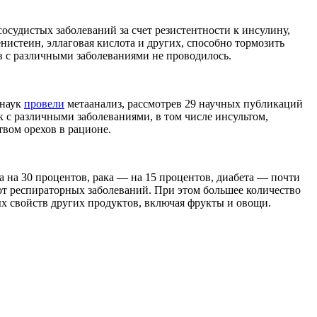
осудистых заболеваний за счет резистентности к инсулину,
нистеин, эллаговая кислота и других, способно тормозить
ов с различными заболеваниями не проводилось.
 наук
провели
метаанализ, рассмотрев 29 научных публикаций
к с различными заболеваниями, в том числе инсультом,
твом орехов в рационе.
а на 30 процентов, рака — на 15 процентов, диабета — почти
от респираторных заболеваний. При этом большее количество
ых свойств других продуктов, включая фрукты и овощи.