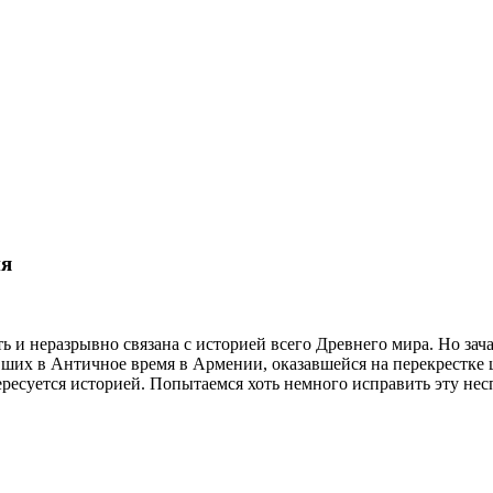
ия
и неразрывно связана с историей всего Древнего мира. Но зача
ших в Античное время в Армении, оказавшейся на перекрестке 
ересуется историей. Попытаемся хоть немного исправить эту нес