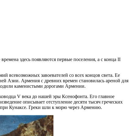
ремена здесь появляются первые поселения, а с конца II
мий всевозможных завоевателей со всех концов света. Ее
ней Азии. Армения с древних времен становилась ареной для
оходили каменистыми дорогами Армении.
оводца V века до нашей эры Ксенофонта. Его главное
оизведение описывает отступление десяти тысяч греческих
ы при Кунаксе. Греки шли к морю через Армению.