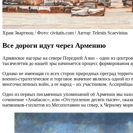
Храм Звартноц / Фото: civitatis.com / Автор: Telestis Scaevinius
Все дороги идут через Армению
Армянское нагорье на севере Передней Азии – один из центров
тысячелетия до нашей эры начинается процесс формирования а
Однако не имеющая со всех сторон природных преград территор
военно-стратегическое и торговое значение являлось одной и
многочисленных войн, а ее народ – их участником. Ассирийц
Одно из первых письменных упоминаний об Армении мы находи
сочинение «Анабасис», или «Отступление десяти тысяч», оказ
наемников-гоплитов из Месопотамии на север, к Черному морю