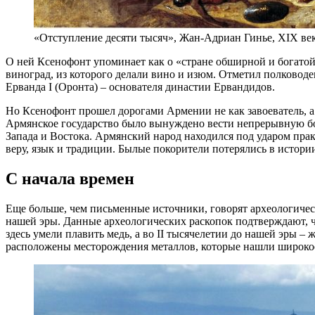
«Отступление десяти тысяч», Жан-Адриан Гинье, XIX век.
О ней Ксенофонт упоминает как о «стране обширной и богато
виноград, из которого делали вино и изюм. Отметил полководе
Ерванда I (Оронта) – основателя династии Ервандидов.
Но Ксенофонт прошел дорогами Армении не как завоеватель, а
Армянское государство было вынуждено вести непрерывную бо
Запада и Востока. Армянский народ находился под ударом прак
веру, язык и традиции. Былые покорители потерялись в истории
С начала времен
Еще больше, чем письменные источники, говорят археологичес
нашей эры. Данные археологических раскопок подтверждают, ч
здесь умели плавить медь, а во II тысячелетии до нашей эры –
расположены месторождения металлов, которые нашли широкое 