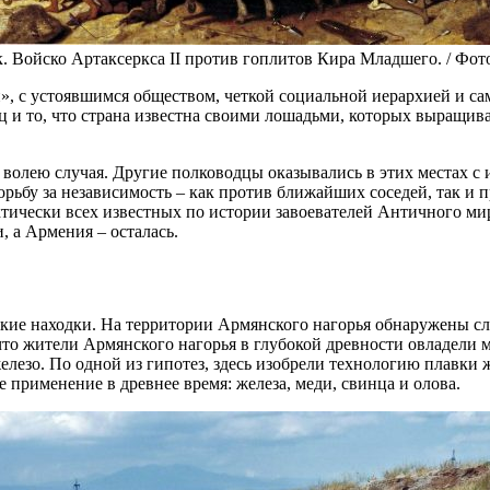
 Войско Артаксеркса II против гоплитов Кира Младшего. / Фото: 
й», с устоявшимся обществом, четкой социальной иерархией и 
ц и то, что страна известна своими лошадьми, которых выращива
 волею случая. Другие полководцы оказывались в этих местах с
рьбу за независимость – как против ближайших соседей, так и
тически всех известных по истории завоевателей Античного мир
, а Армения – осталась.
кие находки. На территории Армянского нагорья обнаружены сл
то жители Армянского нагорья в глубокой древности овладели 
 железо. По одной из гипотез, здесь изобрели технологию плавки
применение в древнее время: железа, меди, свинца и олова.