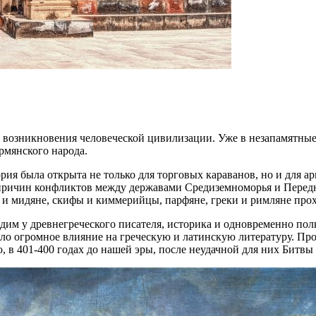
 возникновения человеческой цивилизации. Уже в незапамятные в
рмянского народа.
ия была открыта не только для торговых караванов, но и для ар
з причин конфликтов между державами Средиземноморья и Перед
ы и мидяне, скифы и киммерийцы, парфяне, греки и римляне пр
м у древнегреческого писателя, историка и одновременно полк
ало огромное влияние на греческую и латинскую литературу. Пр
, в 401-400 годах до нашей эры, после неудачной для них Битв