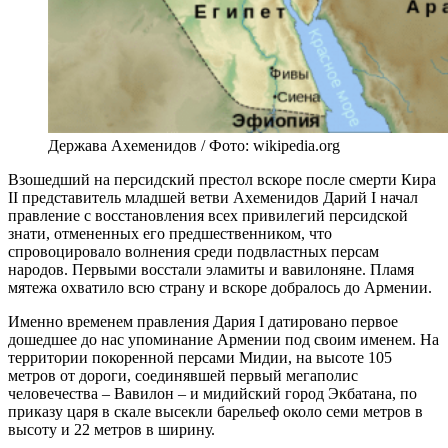
Держава Ахеменидов / Фото: wikipedia.org
Взошедший на персидский престол вскоре после смерти Кира
II представитель младшей ветви Ахеменидов Дарий I начал
правление с восстановления всех привилегий персидской
знати, отмененных его предшественником, что
спровоцировало волнения среди подвластных персам
народов. Первыми восстали эламиты и вавилоняне. Пламя
мятежа охватило всю страну и вскоре добралось до Армении.
Именно временем правления Дария I датировано первое
дошедшее до нас упоминание Армении под своим именем. На
территории покоренной персами Мидии, на высоте 105
метров от дороги, соединявшей первый мегаполис
человечества – Вавилон – и мидийский город Экбатана, по
приказу царя в скале высекли барельеф около семи метров в
высоту и 22 метров в ширину.