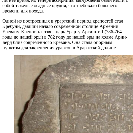
летнее время, но теперь ассирийцы вынуждены были нести с
собой тяжелые осадные орудия, что требовало большего
времени для похода.
Одной из построенных в урартский период крепостей стал
Эребуни, давший начало современной столице Армении –
Еревану. Крепость возвел царь Урарту Аргишти I (786-764
годы до нашей эры) в 782 году до нашей эры на холме Арин-
Берд близ современного Еревана. Она стала опорным
пунктом для закрепления урартов в Араратской долине.