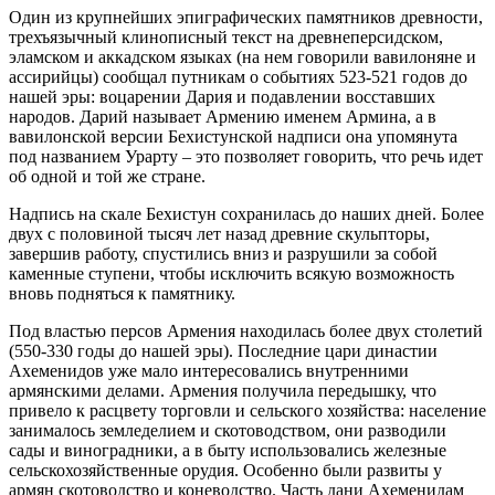
Один из крупнейших эпиграфических памятников древности,
трехъязычный клинописный текст на древнеперсидском,
эламском и аккадском языках (на нем говорили вавилоняне и
ассирийцы) сообщал путникам о событиях 523-521 годов до
нашей эры: воцарении Дария и подавлении восставших
народов. Дарий называет Армению именем Армина, а в
вавилонской версии Бехистунской надписи она упомянута
под названием Урарту – это позволяет говорить, что речь идет
об одной и той же стране.
Надпись на скале Бехистун сохранилась до наших дней. Более
двух с половиной тысяч лет назад древние скульпторы,
завершив работу, спустились вниз и разрушили за собой
каменные ступени, чтобы исключить всякую возможность
вновь подняться к памятнику.
Под властью персов Армения находилась более двух столетий
(550-330 годы до нашей эры). Последние цари династии
Ахеменидов уже мало интересовались внутренними
армянскими делами. Армения получила передышку, что
привело к расцвету торговли и сельского хозяйства: население
занималось земледелием и скотоводством, они разводили
сады и виноградники, а в быту использовались железные
сельскохозяйственные орудия. Особенно были развиты у
армян скотоводство и коневодство. Часть дани Ахеменидам