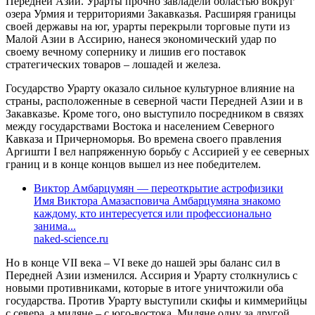
Передней Азии. Урарты прочно завладели областью вокруг
озера Урмия и территориями Закавказья. Расширяя границы
своей державы на юг, урарты перекрыли торговые пути из
Малой Азии в Ассирию, нанеся экономический удар по
своему вечному сопернику и лишив его поставок
стратегических товаров – лошадей и железа.
Государство Урарту оказало сильное культурное влияние на
страны, расположенные в северной части Передней Азии и в
Закавказье. Кроме того, оно выступило посредником в связях
между государствами Востока и населением Северного
Кавказа и Причерноморья. Во времена своего правления
Аргишти I вел напряженную борьбу с Ассирией у ее северных
границ и в конце концов вышел из нее победителем.
Виктор Амбарцумян — переоткрытие астрофизики
Имя Виктора Амазасповича Амбарцумяна знакомо
каждому, кто интересуется или профессионально
занима...
naked-science.ru
Но в конце VII века – VI веке до нашей эры баланс сил в
Передней Азии изменился. Ассирия и Урарту столкнулись с
новыми противниками, которые в итоге уничтожили оба
государства. Против Урарту выступили скифы и киммерийцы
с севера, а мидяне – с юго-востока. Мидяне одну за другой