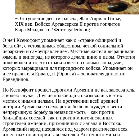
«Отступление десяти тысяч», Жан-Адриан Гинье,
XIX век. Войско Артаксеркса II против гоплитов
Кира Младшего. / Фото: gallerix.org
О ней Ксенофонт упоминает как о «стране обширной и
богатой», с устоявшимся обществом, четкой социальной
иерархией и самоуправлением. Местные жители выращивали
ячмень и виноград, из которого делали вино и изюм. Отметил
полководец и то, что страна известна своими лошадьми,
которых выращивали для персидского войска. Упоминает он
и ее правителя Ерванда I (Оронта) – основателя династии
Ервандидов.
Но Ксенофонт прошел дорогами Армении не как завоеватель,
а волею случая. Другие полководцы оказывались в этих
местах с иными целями. На протяжении всей древней
истории Армянское государство было вынуждено вести
непрерывную борьбу за независимость – как против
ближайших соседей, так и против многочисленных
строителей империй, приходивших с Запада и Востока.
Армянский народ находился под ударом практически всех
известных по истории завоевателей Античного мира и