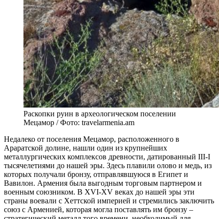
Раскопки руин в археологическом поселении
Мецамор / Фото: travelarmenia.am
Недалеко от поселения Мецамор, расположенного в
Араратской долине, нашли один из крупнейших
металлургических комплексов древности, датированный III-I
тысячелетиями до нашей эры. Здесь плавили олово и медь, из
которых получали бронзу, отправлявшуюся в Египет и
Вавилон. Армения была выгодным торговым партнером и
военным союзником. В XVI-XV веках до нашей эры эти
страны воевали с Хеттской империей и стремились заключить
союз с Арменией, которая могла поставлять им бронзу –
стратегический металл того времени, необходимый для