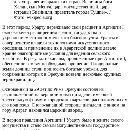
для устрашения вражеских стран. Величием бога
Халди, сын Менуа, царь могущественный, царь
(страны) Биайнили, правитель города Тушпы». /
Фото: wikipedia.org
В этот период Урарту переживало свой расцвет и Аргишти I
был озабочен расширением границ государства и
укреплением его экономического благополучия. Урарты в
совершенстве владели технологиями искусственного
орошения, и применение их в Араратской долине давало
крайне благоприятные условия для ведения сельского
хозяйства. В результате каналы, проложенные при Аргишти I,
обеспечили землям необходимое орошение. Плодородные
земли долины стали приносить богатые урожаи, для
сохранения которых в Эребуни возвели несколько крупных
зернохранилищ.
Основанный за 29 лет до Рима Эребуни состоял из
расположенной на вершине холма цитадели, имеющей
треугольную форму, и городских кварталов, расположенных у
его подножья. С юго-западной стороны цитадели, с видом на
гору Арарат, находился царский дворец.
В период правления Аргишти I Урарту было в зените своего
могущества и стало самым могущественным государством