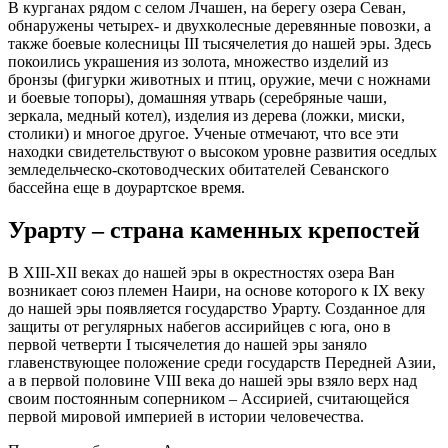
В курганах рядом с селом Лчашен, на берегу озера Севан,
обнаружены четырех- и двухколесные деревянные повозки, а
также боевые колесницы III тысячелетия до нашей эры. Здесь
покоились украшения из золота, множество изделий из
бронзы (фигурки животных и птиц, оружие, мечи с ножнами
и боевые топоры), домашняя утварь (серебряные чаши,
зеркала, медный котел), изделия из дерева (ложки, миски,
столики) и многое другое. Ученые отмечают, что все эти
находки свидетельствуют о высоком уровне развития оседлых
земледельческо-скотоводческих обитателей Севанского
бассейна еще в доурартское время.
Урарту – страна каменных крепостей
В XIII-XII веках до нашей эры в окрестностях озера Ван
возникает союз племен Наири, на основе которого к IX веку
до нашей эры появляется государство Урарту. Созданное для
защиты от регулярных набегов ассирийцев с юга, оно в
первой четверти I тысячелетия до нашей эры заняло
главенствующее положение среди государств Передней Азии,
а в первой половине VIII века до нашей эры взяло верх над
своим постоянным соперником – Ассирией, считающейся
первой мировой империей в истории человечества.