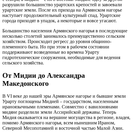
разрушили большинство урартских крепостей и завоевали
урартские земли. После их прихода на Армянском нагорье
наступает продолжительный культурный спад. Урартские
города приходят в упадок, а некоторые и вовсе угасают.
Большинство населения Армянского нагорья в последующие
несколько столетий занималось преимущественно сельским
хозяйством. Происходит регресс до уровня общинно-
племенного быта. Но при этом в рабочем состоянии
поддерживают возведенные во времена Урарту
гидротехнические сооружения, необходимые для ведения
сельского хозяйства.
От Мидии до Александра
Македонского
В VI веке до нашей эры Армянское нагорье и бывшие земли
Урарту поглощены Мидией – государством, населенным
ираноязычными племенами. Совместно с вавилонянами
мидяне разделили земли Ассирийской державы. Теперь
Мидия оказывается на вершине могущества в регионе, владея,
помимо Армянского нагорья, всем нынешним Ираном,
Северной Месопотамией и восточной частью Малой Азии.