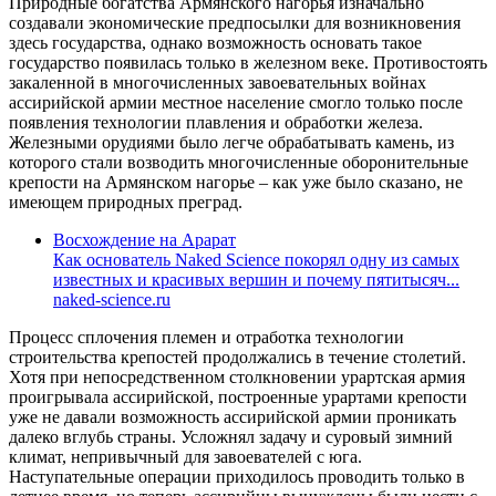
Природные богатства Армянского нагорья изначально
создавали экономические предпосылки для возникновения
здесь государства, однако возможность основать такое
государство появилась только в железном веке. Противостоять
закаленной в многочисленных завоевательных войнах
ассирийской армии местное население смогло только после
появления технологии плавления и обработки железа.
Железными орудиями было легче обрабатывать камень, из
которого стали возводить многочисленные оборонительные
крепости на Армянском нагорье – как уже было сказано, не
имеющем природных преград.
Восхождение на Арарат
Как основатель Naked Science покорял одну из самых
известных и красивых вершин и почему пятитысяч...
naked-science.ru
Процесс сплочения племен и отработка технологии
строительства крепостей продолжались в течение столетий.
Хотя при непосредственном столкновении урартская армия
проигрывала ассирийской, построенные урартами крепости
уже не давали возможность ассирийской армии проникать
далеко вглубь страны. Усложнял задачу и суровый зимний
климат, непривычный для завоевателей с юга.
Наступательные операции приходилось проводить только в