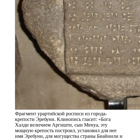
Фрагмент урартийской росписи из города-
крепости Эребуни. Клинопись гласит: «Бога
Халди величием Аргишти, сын Менуа, эту
мощную крепость построил, установил для нее
имя Эребуни, для могущества страны Биайнили и