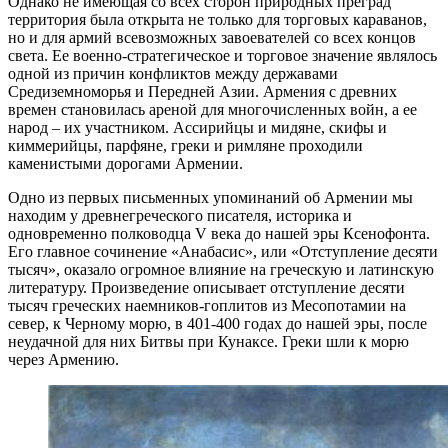
Однако не имеющая со всех сторон природных преград
территория была открыта не только для торговых караванов,
но и для армий всевозможных завоевателей со всех концов
света. Ее военно-стратегическое и торговое значение являлось
одной из причин конфликтов между державами
Средиземноморья и Передней Азии. Армения с древних
времен становилась ареной для многочисленных войн, а ее
народ – их участником. Ассирийцы и мидяне, скифы и
киммерийцы, парфяне, греки и римляне проходили
каменистыми дорогами Армении.
Одно из первых письменных упоминаний об Армении мы
находим у древнегреческого писателя, историка и
одновременно полководца V века до нашей эры Ксенофонта.
Его главное сочинение «Анабасис», или «Отступление десяти
тысяч», оказало огромное влияние на греческую и латинскую
литературу. Произведение описывает отступление десяти
тысяч греческих наемников-гоплитов из Месопотамии на
север, к Черному морю, в 401-400 годах до нашей эры, после
неудачной для них Битвы при Кунаксе. Греки шли к морю
через Армению.