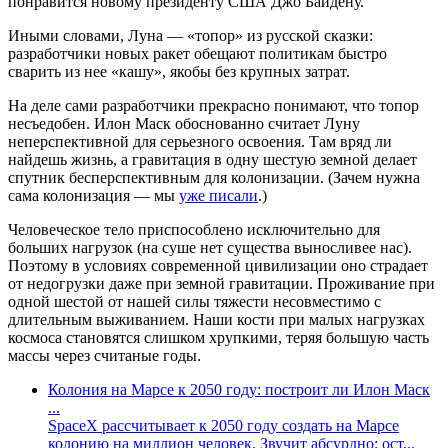
понравится новому президенту США Джо Байдену.
Иными словами, Луна — «топор» из русской сказки:
разработчики новых ракет обещают политикам быстро
сварить из нее «кашу», якобы без крупных затрат.
На деле сами разработчики прекрасно понимают, что топор
несъедобен. Илон Маск обоснованно считает Луну
неперспективной для серьезного освоения. Там вряд ли
найдешь жизнь, а гравитация в одну шестую земной делает
спутник бесперспективным для колонизации. (Зачем нужна
сама колонизация — мы
уже писали
.)
Человеческое тело приспособлено исключительно для
больших нагрузок (на суше нет существа выносливее нас).
Поэтому в условиях современной цивилизации оно страдает
от недогрузки даже при земной гравитации. Проживание при
одной шестой от нашей силы тяжести несовместимо с
длительным выживанием. Наши кости при малых нагрузках
космоса становятся слишком хрупкими, теряя большую часть
массы через считаные годы.
Колония на Марсе к 2050 году: построит ли Илон Маск
...
SpaceX рассчитывает к 2050 году создать на Марсе
колонию на миллион человек. Звучит абсурдно: ост...