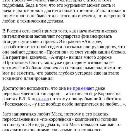
подобным. Беда в том, что это журналист может сесть и
начать рыть в новой для него области знаний. У политиков в
норме просто не бывает для этого ни времени, ни искренней
любви к техническим деталям.
В России есть свой пример того, как научно-техническая
интеллигенция заставляет государство финансировать
исходно тупиковый проект. Это ракета «Ангара»,
разработчики которой годами рассказывали руководству, что
она выйдет дешевле «Протонов» за счет унификации блоков.
На практике, конечно, «Ангара» вышла много дороже
«Протонов». Опять-таки: уже при первом взгляде на ее
технический облик человек со специальными знаниями не
мог не заметить, что ракета глубоко устарела еще на этапе
эскизного планирования.
Достаточно вспомнить, что она
не применяет
даже
переохлажденный кислород — а это делал еще Королёв на
ракетах Р-9. Как
сказал
по этому поводу бывший работник
«Роскосмоса», «у нас вообще особо напрягаться не любят…».
Зато напрягаться любит Маск, поэтому в его ракетах
переохлажденные «по-королёвски» компоненты топлива
используют. Не надо думать, что Маск обладает какими-то
оккультными знаниями, скрытыми от остального