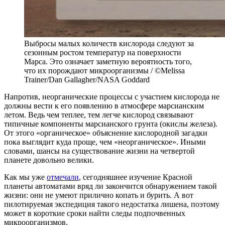
Выбросы малых количеств кислорода следуют за
сезонным ростом температур на поверхности
Марса. Это означает заметную вероятность того,
что их порождают микроорганизмы / ©Melissa
Trainer/Dan Gallagher/NASA Goddard
Напротив, неорганические процессы с участием кислорода не
должны вести к его появлению в атмосфере марсианским
летом. Ведь чем теплее, тем легче кислород связывают
типичные компоненты марсианского грунта (окислы железа).
От этого «органическое» объяснение кислородной загадки
пока выглядит куда проще, чем «неорганическое». Иными
словами, шансы на существование жизни на четвертой
планете довольно велики.
Как мы уже
отмечали
, сегодняшнее изучение Красной
планеты автоматами вряд ли закончится обнаружением такой
жизни: они не умеют прилично копать и бурить. А вот
пилотируемая экспедиция такого недостатка лишена, поэтому
может в короткие сроки найти следы подпочвенных
микроорганизмов.