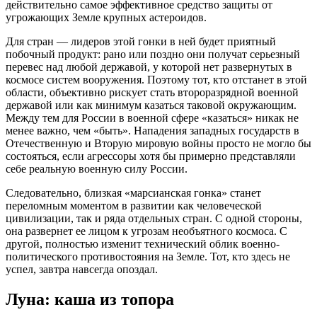
действительно самое эффективное средство защиты от
угрожающих Земле крупных астероидов.
Для стран — лидеров этой гонки в ней будет приятный
побочный продукт: рано или поздно они получат серьезный
перевес над любой державой, у которой нет развернутых в
космосе систем вооружения. Поэтому тот, кто отстанет в этой
области, объективно рискует стать второразрядной военной
державой или как минимум казаться таковой окружающим.
Между тем для России в военной сфере «казаться» никак не
менее важно, чем «быть». Нападения западных государств в
Отечественную и Вторую мировую войны просто не могло бы
состояться, если агрессоры хотя бы примерно представляли
себе реальную военную силу России.
Следовательно, близкая «марсианская гонка» станет
переломным моментом в развитии как человеческой
цивилизации, так и ряда отдельных стран. С одной стороны,
она развернет ее лицом к угрозам необъятного космоса. С
другой, полностью изменит технический облик военно-
политического противостояния на Земле. Тот, кто здесь не
успел, завтра навсегда опоздал.
Луна: каша из топора