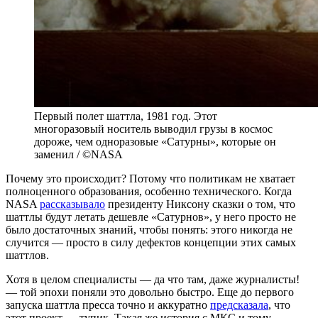
Первый полет шаттла, 1981 год. Этот
многоразовый носитель выводил грузы в космос
дороже, чем одноразовые «Сатурны», которые он
заменил / ©NASA
Почему это происходит? Потому что политикам не хватает
полноценного образования, особенно технического. Когда
NASA
рассказывало
президенту Никсону сказки о том, что
шаттлы будут летать дешевле «Сатурнов», у него просто не
было достаточных знаний, чтобы понять: этого никогда не
случится — просто в силу дефектов концепции этих самых
шаттлов.
Хотя в целом специалисты — да что там, даже журналисты!
— той эпохи поняли это довольно быстро. Еще до первого
запуска шаттла пресса точно и аккуратно
предсказала
, что
этот проект — тупик. Такая же история с МКС и тому