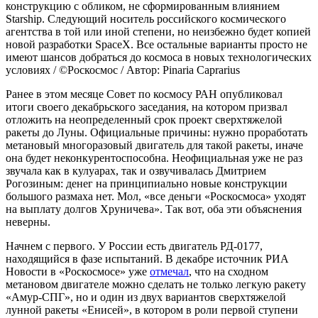
конструкцию с обликом, не сформированным влиянием
Starship. Следующий носитель российского космического
агентства в той или иной степени, но неизбежно будет копией
новой разработки SpaceX. Все остальные варианты просто не
имеют шансов добраться до космоса в новых технологических
условиях / ©Роскосмос / Автор: Pinaria Caprarius
Ранее в этом месяце Совет по космосу РАН опубликовал
итоги своего декабрьского заседания, на котором призвал
отложить на неопределенный срок проект сверхтяжелой
ракеты до Луны. Официальные причины: нужно проработать
метановый многоразовый двигатель для такой ракеты, иначе
она будет неконкурентоспособна. Неофициальная уже не раз
звучала как в кулуарах, так и озвучивалась Дмитрием
Рогозиным: денег на принципиально новые конструкции
большого размаха нет. Мол, «все деньги «Роскосмоса» уходят
на выплату долгов Хруничева». Так вот, оба эти объяснения
неверны.
Начнем с первого. У России есть двигатель РД-0177,
находящийся в фазе испытаний. В декабре источник РИА
Новости в «Роскосмосе» уже
отмечал
, что на сходном
метановом двигателе можно сделать не только легкую ракету
«Амур-СПГ», но и один из двух вариантов сверхтяжелой
лунной ракеты «Енисей», в котором в роли первой ступени