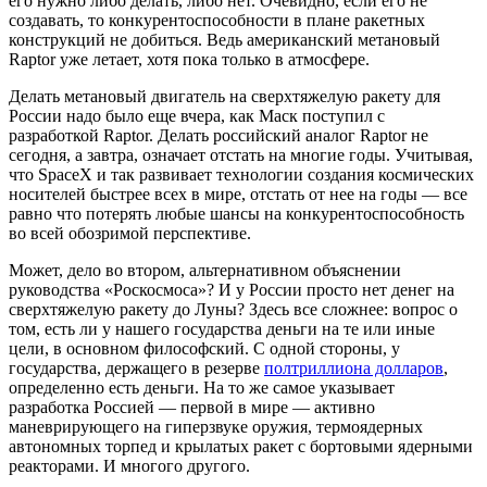
его нужно либо делать, либо нет. Очевидно, если его не
создавать, то конкурентоспособности в плане ракетных
конструкций не добиться. Ведь американский метановый
Raptor уже летает, хотя пока только в атмосфере.
Делать метановый двигатель на сверхтяжелую ракету для
России надо было еще вчера, как Маск поступил с
разработкой Raptor. Делать российский аналог Raptor не
сегодня, а завтра, означает отстать на многие годы. Учитывая,
что SpaceX и так развивает технологии создания космических
носителей быстрее всех в мире, отстать от нее на годы — все
равно что потерять любые шансы на конкурентоспособность
во всей обозримой перспективе.
Может, дело во втором, альтернативном объяснении
руководства «Роскосмоса»? И у России просто нет денег на
сверхтяжелую ракету до Луны? Здесь все сложнее: вопрос о
том, есть ли у нашего государства деньги на те или иные
цели, в основном философский. С одной стороны, у
государства, держащего в резерве
полтриллиона долларов
,
определенно есть деньги. На то же самое указывает
разработка Россией — первой в мире — активно
маневрирующего на гиперзвуке оружия, термоядерных
автономных торпед и крылатых ракет с бортовыми ядерными
реакторами. И многого другого.