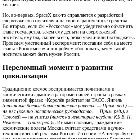
хватает.
Но, во-первых, SpaceX как-то справляется с разработкой
сверхтяжелого носителя и на свои ограниченные средства.
Во-вторых, если бы «Роскосмос» мог убедительно объяснить
главе государства, зачем ему деньги на сверхтяжелый
носитель, ему бы, скорее всего, резко увеличили бы бюджеты.
Проведем умственный эксперимент: поставим себя на место
главы «Роскосмоса» и попробуем обосновать, зачем такой
носитель может быть нужен России.
Переломный момент в развитии
цивилизации
Традиционно космос воспринимается политиками и
космическими администраторами нашей страны в рамках
знаменитой фразы: «Королёв работает на ТАСС, Янгель
(отличные боевые баллистические ракеты. — Прим. ред.)
—
на нас
(военно-политическое руководство. — Прим. ред.)
, а
Челомей — на унитаз
(намек на некоторые неудачи КБ В. Н.
Челомея. — Прим. ред.)
». Иными словами, гражданские
космические полеты Москва считает средствами научно-
технологической рекламы России. Из серии: «А теперь бухти