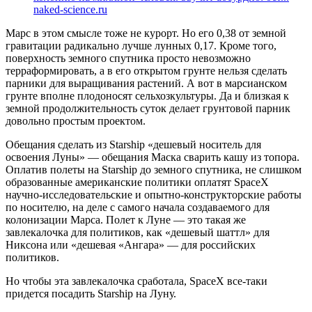
naked-science.ru
Марс в этом смысле тоже не курорт. Но его 0,38 от земной
гравитации радикально лучше лунных 0,17. Кроме того,
поверхность земного спутника просто невозможно
терраформировать, а в его открытом грунте нельзя сделать
парники для выращивания растений. А вот в марсианском
грунте вполне плодоносят сельхозкультуры. Да и близкая к
земной продолжительность суток делает грунтовой парник
довольно простым проектом.
Обещания сделать из Starship «дешевый носитель для
освоения Луны» — обещания Маска сварить кашу из топора.
Оплатив полеты на Starship до земного спутника, не слишком
образованные американские политики оплатят SpaceX
научно-исследовательские и опытно-конструкторские работы
по носителю, на деле с самого начала создаваемого для
колонизации Марса. Полет к Луне — это такая же
завлекалочка для политиков, как «дешевый шаттл» для
Никсона или «дешевая «Ангара» — для российских
политиков.
Но чтобы эта завлекалочка сработала, SpaceX все-таки
придется посадить Starship на Луну.