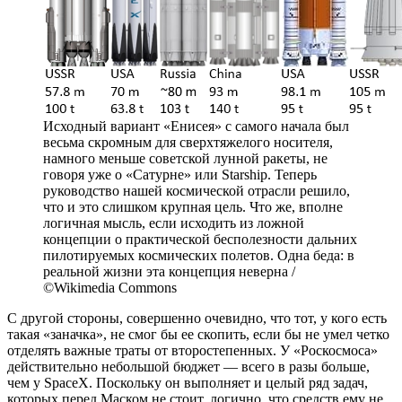
Исходный вариант «Енисея» с самого начала был
весьма скромным для сверхтяжелого носителя,
намного меньше советской лунной ракеты, не
говоря уже о «Сатурне» или Starship. Теперь
руководство нашей космической отрасли решило,
что и это слишком крупная цель. Что же, вполне
логичная мысль, если исходить из ложной
концепции о практической бесполезности дальних
пилотируемых космических полетов. Одна беда: в
реальной жизни эта концепция неверна /
©Wikimedia Commons
С другой стороны, совершенно очевидно, что тот, у кого есть
такая «заначка», не смог бы ее скопить, если бы не умел четко
отделять важные траты от второстепенных. У «Роскосмоса»
действительно небольшой бюджет — всего в разы больше,
чем у SpaceX. Поскольку он выполняет и целый ряд задач,
которых перед Маском не стоит, логично, что средств ему не