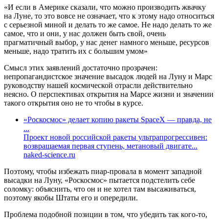
«И если в Америке сказали, что можно производить жвачку
на Луне, то это вовсе не означает, что к этому надо относиться
с серьезной миной и делать то же самое. Не надо делать то же
самое, что и они, у нас должен быть свой, очень
прагматичный выбор, у нас денег намного меньше, ресурсов
меньше, надо тратить их с большим умом»
Смысл этих заявлений достаточно прозрачен:
непропагандистское значение высадок людей на Луну и Марс
руководству нашей космической отрасли действительно
неясно. О перспективах открытия на Марсе жизни и значении
такого открытия оно не то чтобы в курсе.
«Роскосмос» делает копию ракеты SpaceX — правда, не
...
Проект новой российской ракеты ультрапрогрессивен:
возвращаемая первая ступень, метановый двигате...
naked-science.ru
Поэтому, чтобы избежать пиар-провала в момент западной
высадки на Луну, «Роскосмос» пытается подстелить себе
соломку: объяснить, что он и не хотел там высаживаться,
поэтому якобы Штаты его и опередили.
Проблема подобной позиции в том, что убедить так кого-то,