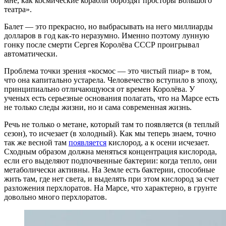
мне, как космические корабли бороздят просторы Большого
театра».
Балет — это прекрасно, но выбрасывать на него миллиарды
долларов в год как-то неразумно. Именно поэтому лунную
гонку после смерти Сергея Королёва СССР проигрывал
автоматически.
Проблема точки зрения «космос — это чистый пиар» в том,
что она капитально устарела. Человечество вступило в эпоху,
принципиально отличающуюся от времен Королёва. У
ученых есть серьезные основания полагать, что на Марсе есть
не только следы жизни, но и сама современная жизнь.
Речь не только о метане, который там то появляется (в теплый
сезон), то исчезает (в холодный). Как мы теперь знаем, точно
так же весной там
появляется
кислород, а к осени исчезает.
Сходным образом должна меняться концентрация кислорода,
если его выделяют подпочвенные бактерии: когда тепло, они
метаболически активны. На Земле есть бактерии, способные
жить там, где нет света, и выделять при этом кислород за счет
разложения перхлоратов. На Марсе, что характерно, в грунте
довольно много перхлоратов.