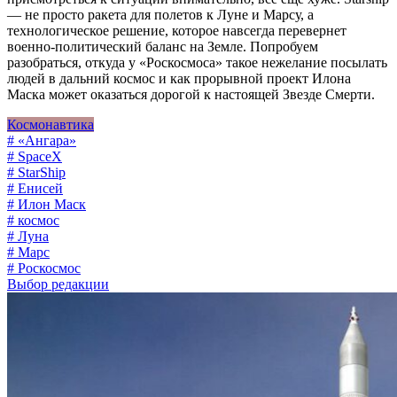
— не просто ракета для полетов к Луне и Марсу, а
технологическое решение, которое навсегда перевернет
военно-политический баланс на Земле. Попробуем
разобраться, откуда у «Роскосмоса» такое нежелание посылать
людей в дальний космос и как прорывной проект Илона
Маска может оказаться дорогой к настоящей Звезде Смерти.
Космонавтика
# «Ангара»
# SpaceX
# StarShip
# Енисей
# Илон Маск
# космос
# Луна
# Марс
# Роскосмос
Выбор редакции