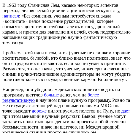
В 1963 году Станислав Лем, касаясь некоторых аспектов
перехода человеческой цивилизации в космическую фазу,
написал
: «Без сомнения, ученым потребуется сначала
«воспитать» целое поколение руководителей, которые
согласятся достаточно глубоко залезть в государственный
карман, и притом для выполнения целей, столь подозрительно
напоминающих традиционную научно-фантастическую
тематику».
Проблема этой идеи в том, что а) ученые не слишком хорошие
воспитатели, б) любой, кто близко видел политиков, знает, что
они с трудом воспитываются, если воспитуемы в принципе.
Разумеется, это не значит, что ученые, инженеры и связанные
с ними научно-технические администраторы не могут убедить
политиков залезть в государственный карман. Вполне могут.
Например, они убедили американских политиков дать на
программу шаттлов
больше
денег, чем на
более
результативную
в научном плане лунную программу. Ровно та
же ситуация с летающей над нашими головами МКС: она
тоже выходит
дороже
пилотируемых полетов на Луну, но
дает
при этом меньший научный результат. Вывод: ученые могут
заставить политиков дать деньги на проекты любой степени
бессмысленности, иначе ни шаттлов, ни Международной
космической станции просто не случилось бы.