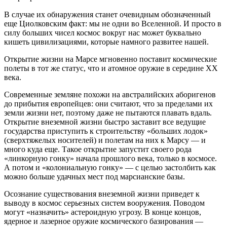
В случае их обнаружения станет очевидным обозначенный
еще Циолковским факт: мы не одни во Вселенной. И просто в
силу больших чисел космос вокруг нас может буквально
кишеть цивилизациями, которые намного развитее нашей.
Открытие жизни на Марсе мгновенно поставит космические
полеты в тот же статус, что и атомное оружие в середине XX
века.
Современные земляне похожи на австралийских аборигенов
до прибытия европейцев: они считают, что за пределами их
земли жизни нет, поэтому даже не пытаются плавать вдаль.
Открытие внеземной жизни быстро заставит все ведущие
государства приступить к строительству «больших лодок»
(сверхтяжелых носителей) и полетам на них к Марсу — и
много куда еще. Такое открытие запустит своего рода
«линкорную гонку» начала прошлого века, только в космосе.
А потом и «колониальную гонку» — с целью застолбить как
можно больше удачных мест под марсианские базы.
Осознание существования внеземной жизни приведет к
выводу в космос серьезных систем вооружения. Поводом
могут «назначить» астероидную угрозу. В конце концов,
ядерное и лазерное оружие космического базирования —